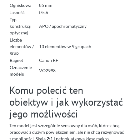
Ogniskowa
85 mm
Jasność
f/5,6
Typ
konstrukcji
APO / apochromatyczny
optycznej
Liczba
elementów /
13 elementów w 9 grupach
grup
Bagnet
Canon RF
Oznaczenie
VO2998
modelu
Komu polecić ten
obiektyw i jak wykorzystać
jego możliwości
Ten model jest szczególnie sensowny dla osób, które chcą
pracować z dużym powiększeniem, ale nie chcą rezygnować
z mobilności. Skala
2:1
i pełnoklatkowa klasa makro