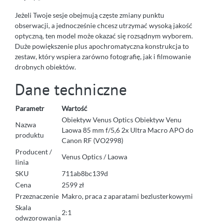
Jeżeli Twoje sesje obejmują częste zmiany punktu
obserwacji, a jednocześnie chcesz utrzymać wysoką jakość
optyczną, ten model może okazać się rozsądnym wyborem.
Duże powiększenie plus apochromatyczna konstrukcja to
zestaw, który wspiera zarówno fotografię, jak i filmowanie
drobnych obiektów.
Dane techniczne
Parametr
Wartość
Obiektyw Venus Optics Obiektyw Venu
Nazwa
Laowa 85 mm f/5,6 2x Ultra Macro APO do
produktu
Canon RF (VO2998)
Producent /
Venus Optics / Laowa
linia
SKU
711ab8bc139d
Cena
2599 zł
Przeznaczenie
Makro, praca z aparatami bezlusterkowymi
Skala
2:1
odwzorowania