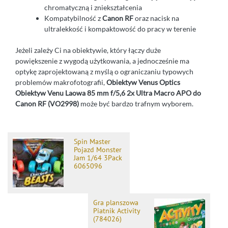
chromatyczną i zniekształcenia
Kompatybilność z
Canon RF
oraz nacisk na
ultralekkość i kompaktowość do pracy w terenie
Jeżeli zależy Ci na obiektywie, który łączy duże
powiększenie z wygodą użytkowania, a jednocześnie ma
optykę zaprojektowaną z myślą o ograniczaniu typowych
problemów makrofotografii,
Obiektyw Venus Optics
Obiektyw Venu Laowa 85 mm f/5,6 2x Ultra Macro APO do
Canon RF (VO2998)
może być bardzo trafnym wyborem.
Spin Master
Pojazd Monster
Jam 1/64 3Pack
6065096
Gra planszowa
Piatnik Activity
(784026)