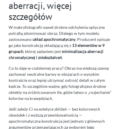
aberracji, więcej
szczegółów
W makrofotografii nawet drobne odchylenia optyczne
potrafią zdominować obraz. Dlatego w tym modelu
zastosowano
układ apochromatyczny
. Producent opisuje
go jako konstrukcję składającą się z
13 elementów w 9
grupach
, której zadaniem jest
minimalizacja aberracji
chromatycznej i zniekształceń
.
Co to daje w codziennej pracy? Obraz ma większą szansę
zachować neutralne barwy w obszarach o wysokim
kontraście oraz lepiej utrzymać ostrość detali w całym
kadrze. To szczególnie ważne, gdy fotografujesz drobne
obiekty na zróżnicowanym tle, gdzie łatwo o „rozjechanie”
kolorów na krawędziach.
Jeśli zależy Ci na estetyce zbliżeń — bez kolorowych
obwódek i z wyższą przewidywalnością —
apochromatyczna konstrukcja jest jednym z głównych
argumentów przemawiających za wyborem tego