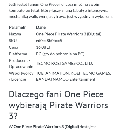
Jeśli jesteś fanem One Piece i chcesz mieć na swoim
komputerze tytuł, który łączy znaną fabułę z intensywną
mechaniką walk, wersja cyfrowa jest wygodnym wyborem.
Parametr
Dane
Nazwa
One Piece Pirate Warriors 3 (Digital)
SKU
ed0ec8b0bcc5
Cena
16.08 zł
Platforma
PC (gry do pobrania na PC)
Producent /
TECMO KOEI GAMES CO., LTD.
Opracowanie
Współtwórcy
TOEI ANIMATION, KOEI TECMO GAMES,
/ Licencje
BANDAI NAMCO Entertainment
Dlaczego fani One Piece
wybierają Pirate Warriors
3?
W
One Piece Pirate Warriors 3 (Digital)
dostajesz