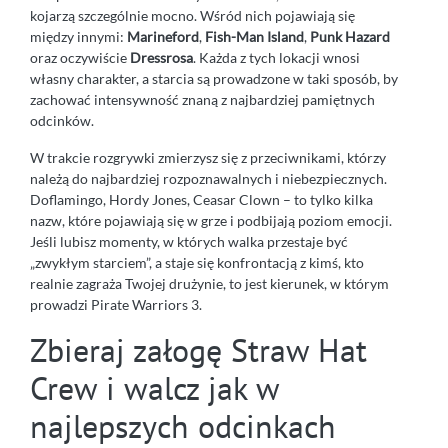
kojarzą szczególnie mocno. Wśród nich pojawiają się
między innymi:
Marineford
,
Fish-Man Island
,
Punk Hazard
oraz oczywiście
Dressrosa
. Każda z tych lokacji wnosi
własny charakter, a starcia są prowadzone w taki sposób, by
zachować intensywność znaną z najbardziej pamiętnych
odcinków.
W trakcie rozgrywki zmierzysz się z przeciwnikami, którzy
należą do najbardziej rozpoznawalnych i niebezpiecznych.
Doflamingo, Hordy Jones, Ceasar Clown – to tylko kilka
nazw, które pojawiają się w grze i podbijają poziom emocji.
Jeśli lubisz momenty, w których walka przestaje być
„zwykłym starciem”, a staje się konfrontacją z kimś, kto
realnie zagraża Twojej drużynie, to jest kierunek, w którym
prowadzi Pirate Warriors 3.
Zbieraj załogę Straw Hat
Crew i walcz jak w
najlepszych odcinkach