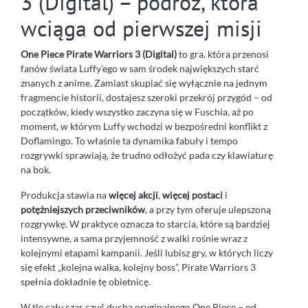
3 (Digital) – podróż, która
wciąga od pierwszej misji
One Piece Pirate Warriors 3 (Digital)
to gra, która przenosi
fanów świata Luffy’ego w sam środek największych starć
znanych z anime. Zamiast skupiać się wyłącznie na jednym
fragmencie historii, dostajesz szeroki przekrój przygód – od
początków, kiedy wszystko zaczyna się w Fuschia, aż po
moment, w którym Luffy wchodzi w bezpośredni konflikt z
Doflamingo. To właśnie ta dynamika fabuły i tempo
rozgrywki sprawiają, że trudno odłożyć pada czy klawiaturę
na bok.
Produkcja stawia na
więcej akcji
,
więcej postaci
i
potężniejszych przeciwników
, a przy tym oferuje ulepszoną
rozgrywkę. W praktyce oznacza to starcia, które są bardziej
intensywne, a sama przyjemność z walki rośnie wraz z
kolejnymi etapami kampanii. Jeśli lubisz gry, w których liczy
się efekt „kolejna walka, kolejny boss”, Pirate Warriors 3
spełnia dokładnie tę obietnicę.
W tle cały czas czuć ducha oryginalnego One Piece – od