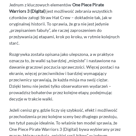
Jednym z kluczowych elementów
One Piece Pirate
Warriors 3 (Digital)
jest możliwość zebrania wszystkich
członków załogi Straw Hat Crew – dokładnie tak, jak w
oryginalnej historii. To sprawia, że gra nie jest jedynie
„przepisaniem fabuły”, ale raczej zaproszeniem do
przeżywania jej etapami, krok po kroku, w rytmie kolejnych
starć.
Rozgrywka została opisana jako ulepszona, a w praktyce
oznacza to, że walki są bardziej „mięsiste” i nastawione na
dawanie graczowi poczucia sprawczości. Więcej postaci na
ekranie, więcej przeciwników i bardziej wymagający
przeciwnicy sprawiają, że każda misja ma swój ciężar.
Dzięki temu nie jesteś tylko obserwatorem wydarzeń –
prowadzisz bohaterów przez kolejne etapy, podejmując
decyzje w trakcie walki.
Jeżeli cenisz gry, gdzie liczy się szybkość, efekt i możliwość
przechodzenia przez kolejne sceny bez długiego przestoju,
ten tytuł pasuje idealnie. To właśnie ten model sprawia, że
One Piece Pirate Warriors 3 (Digital) bywa wybierany przez
graczy, którzy szukają „epickiej serii bitew” w jednym