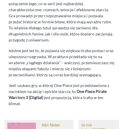
połączenie tego, co w serii jest najbardziej
charakterystyczne: rozmach, emocje i efektowne starcia.
Gra prowadzi przez rozpoznawalne miejsca i pozwala
przeżyć historię w formie bitew, które mają wyraźny rytm.
To właśnie dlatego tytuł sprawdza się zarówno dla
długoletnich fanów, jak i dla osób, które dopiero zaczynają
przygodę z uniwersum.
Istotne jest też to, że pojawia się większa liczba postaci oraz
ulepszona rozgrywka. W praktyce przekłada się to na
wrażenie „ciągłego działania” – walczysz, przemieszczasz się
między etapami fabuły i mierzy się z kolejnymi
przeciwnikami, którzy są coraz bardziej wymagający.
Jeśli szukasz gry, w której One Piece jest przedstawione z
naciskiem na akcję i epickie starcia, to
One Piece Pirate
Warriors 3 (Digital)
jest propozycją, która trafia w ten
klimat.
Albi Notes
to nie