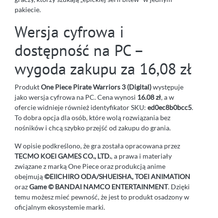
pakiecie.
Wersja cyfrowa i
dostępność na PC –
wygoda zakupu za 16,08 zł
Produkt
One Piece Pirate Warriors 3 (Digital)
występuje
jako wersja cyfrowa na PC. Cena wynosi
16.08 zł
, a w
ofercie widnieje również identyfikator SKU:
ed0ec8b0bcc5
.
To dobra opcja dla osób, które wolą rozwiązania bez
nośników i chcą szybko przejść od zakupu do grania.
W opisie podkreślono, że gra została opracowana przez
TECMO KOEI GAMES CO., LTD.
, a prawa i materiały
związane z marką One Piece oraz produkcją anime
obejmują
©EIICHIRO ODA/SHUEISHA, TOEI ANIMATION
oraz
Game © BANDAI NAMCO ENTERTAINMENT
. Dzięki
temu możesz mieć pewność, że jest to produkt osadzony w
oficjalnym ekosystemie marki.