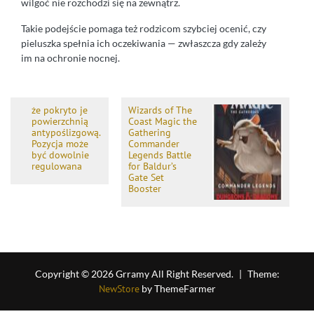
wilgoć nie rozchodzi się na zewnątrz.
Takie podejście pomaga też rodzicom szybciej ocenić, czy
pieluszka spełnia ich oczekiwania — zwłaszcza gdy zależy
im na ochronie nocnej.
że pokryto je
Wizards of The
powierzchnią
Coast Magic the
antypoślizgową.
Gathering
Pozycja może
Commander
być dowolnie
Legends Battle
regulowana
for Baldur’s
Gate Set
Booster
Copyright © 2026 Grramy All Right Reserved.
|
Theme:
NewStore
by ThemeFarmer