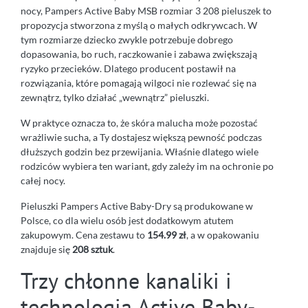
nocy, Pampers Active Baby MSB rozmiar 3 208 pieluszek to
propozycja stworzona z myślą o małych odkrywcach. W
tym rozmiarze dziecko zwykle potrzebuje dobrego
dopasowania, bo ruch, raczkowanie i zabawa zwiększają
ryzyko przecieków. Dlatego producent postawił na
rozwiązania, które pomagają wilgoci nie rozlewać się na
zewnątrz, tylko działać „wewnątrz” pieluszki.
W praktyce oznacza to, że skóra malucha może pozostać
wrażliwie sucha, a Ty dostajesz większą pewność podczas
dłuższych godzin bez przewijania. Właśnie dlatego wiele
rodziców wybiera ten wariant, gdy zależy im na ochronie po
całej nocy.
Pieluszki Pampers Active Baby-Dry są produkowane w
Polsce, co dla wielu osób jest dodatkowym atutem
zakupowym. Cena zestawu to
154.99 zł
, a w opakowaniu
znajduje się
208 sztuk
.
Trzy chłonne kanaliki i
technologia Active Baby-