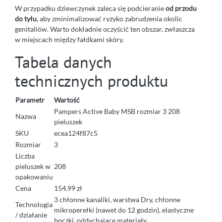
W przypadku dziewczynek zaleca się podcieranie
od przodu
do tyłu
, aby zminimalizować ryzyko zabrudzenia okolic
genitaliów. Warto dokładnie oczyścić ten obszar, zwłaszcza
w miejscach między fałdkami skóry.
Tabela danych
technicznych produktu
Parametr
Wartość
Pampers Active Baby MSB rozmiar 3 208
Nazwa
pieluszek
SKU
ecea124f87c5
Rozmiar
3
Liczba
pieluszek w
208
opakowaniu
Cena
154.99 zł
3 chłonne kanaliki, warstwa Dry, chłonne
Technologia
mikroperełki (nawet do 12 godzin), elastyczne
/ działanie
boczki, oddychające materiały