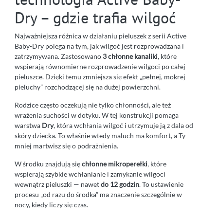
Dry – gdzie trafia wilgoć
Najważniejsza różnica w działaniu pieluszek z serii Active
Baby-Dry polega na tym, jak wilgoć jest rozprowadzana i
zatrzymywana. Zastosowano
3 chłonne kanaliki
, które
wspierają równomierne rozprowadzenie wilgoci po całej
pieluszce. Dzięki temu zmniejsza się efekt „pełnej, mokrej
pieluchy” rozchodzącej się na dużej powierzchni.
Rodzice często oczekują nie tylko chłonności, ale też
wrażenia suchości w dotyku. W tej konstrukcji pomaga
warstwa
Dry
, która wchłania wilgoć i utrzymuje ją z dala od
skóry dziecka. To właśnie wtedy maluch ma komfort, a Ty
mniej martwisz się o podrażnienia.
W środku znajdują się
chłonne mikroperełki
, które
wspierają szybkie wchłanianie i zamykanie wilgoci
wewnątrz pieluszki — nawet
do 12 godzin
. To ustawienie
procesu „od razu do środka” ma znaczenie szczególnie w
nocy, kiedy liczy się czas.