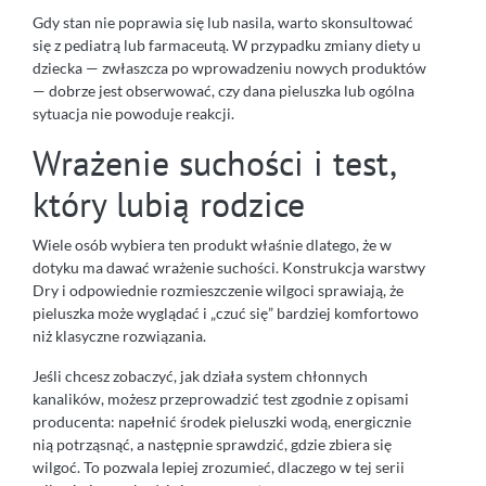
Gdy stan nie poprawia się lub nasila, warto skonsultować
się z pediatrą lub farmaceutą. W przypadku zmiany diety u
dziecka — zwłaszcza po wprowadzeniu nowych produktów
— dobrze jest obserwować, czy dana pieluszka lub ogólna
sytuacja nie powoduje reakcji.
Wrażenie suchości i test,
który lubią rodzice
Wiele osób wybiera ten produkt właśnie dlatego, że w
dotyku ma dawać wrażenie suchości. Konstrukcja warstwy
Dry i odpowiednie rozmieszczenie wilgoci sprawiają, że
pieluszka może wyglądać i „czuć się” bardziej komfortowo
niż klasyczne rozwiązania.
Jeśli chcesz zobaczyć, jak działa system chłonnych
kanalików, możesz przeprowadzić test zgodnie z opisami
producenta: napełnić środek pieluszki wodą, energicznie
nią potrząsnąć, a następnie sprawdzić, gdzie zbiera się
wilgoć. To pozwala lepiej zrozumieć, dlaczego w tej serii