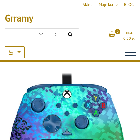
Skip
Sklep
Moje konto
BLOG
to
Grramy
content
0
Total
0,00
zł