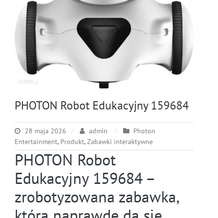
PHOTON Robot Edukacyjny 159684
28 maja 2026
admin
Photon
Entertainment
,
Produkt
,
Zabawki interaktywne
PHOTON Robot
Edukacyjny 159684 –
zrobotyzowana zabawka,
którą naprawdę da się