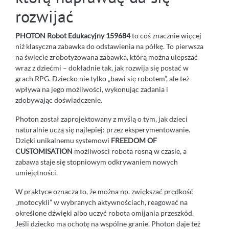
rozwijać
PHOTON Robot Edukacyjny 159684
to coś znacznie więcej
niż klasyczna zabawka do odstawienia na półkę. To pierwsza
na świecie zrobotyzowana zabawka, którą można ulepszać
wraz z dziećmi – dokładnie tak, jak rozwija się postać w
grach RPG. Dziecko nie tylko „bawi się robotem”, ale też
wpływa na jego możliwości, wykonując zadania i
zdobywając doświadczenie.
Photon został zaprojektowany z myślą o tym, jak dzieci
naturalnie uczą się najlepiej: przez eksperymentowanie.
Dzięki unikalnemu systemowi
FREEDOM OF
CUSTOMISATION
możliwości robota rosną w czasie, a
zabawa staje się stopniowym odkrywaniem nowych
umiejętności.
W praktyce oznacza to, że można np. zwiększać prędkość
„motocykli” w wybranych aktywnościach, reagować na
określone dźwięki albo uczyć robota omijania przeszkód.
Jeśli dziecko ma ochotę na wspólne granie, Photon daje też