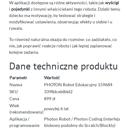
W aplikacji dostępne są różne aktywności, takie jak
wyścigi
i
pojedynki
z innymi właścicielami tego robota. Dzięki temu
dziecko ma motywację, by testować strategie i
modyfikować ustawienia, obserwując efekty u siebie i u
rywala.
To również naturalna okazja do rozmów: co zadziałało, co
nie, jak poprawić reakcje robota i jak lepiej zaplanować
kolejne zadania.
Dane techniczne produktu
Parametr
Wartość
Nazwa
PHOTON Robot Edukacyjny 159684
SKU
3398dceb8dd2
Cena
899 zł
Wiek
powyżej 6 lat
(rekomendowany)
Aplikacja /
Photon Robot / Photon Coding (interfejs
programowanie
blokowy podobny do Scratch/Blockly)