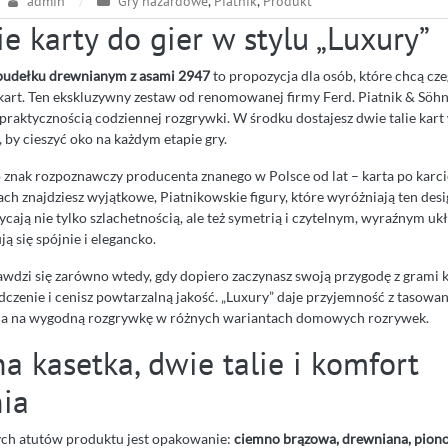
admin
Gry hazardowe
,
Piatnik
,
Produkt
e karty do gier w stylu „Luxury”
 pudełku drewnianym z asami 2947
to propozycja dla osób, które chcą cze
art. Ten ekskluzywny zestaw od renomowanej firmy Ferd. Piatnik & Söhn
 praktycznością codziennej rozgrywki. W środku dostajesz dwie talie kart w
 by cieszyć oko na każdym etapie gry.
 znak rozpoznawczy producenta znanego w Polsce od lat – karta po karc
ch znajdziesz wyjątkowe, Piatnikowskie figury, które wyróżniają ten desi
ycają nie tylko szlachetnością, ale też symetrią i czytelnym, wyraźnym uk
ą się spójnie i elegancko.
awdzi się zarówno wtedy, gdy dopiero zaczynasz swoją przygodę z grami k
czenie i cenisz powtarzalną jakość. „Luxury” daje przyjemność z tasowan
la na wygodną rozgrywkę w różnych wariantach domowych rozrywek.
 kasetka, dwie talie i komfort
nia
ych atutów produktu jest opakowanie:
ciemno brązowa, drewniana, pion