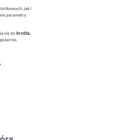
tolikowych, jak i
akie parametry
ją się do
brydża,
egularnie,
7
tóra