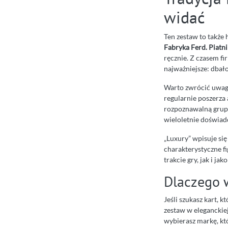
widać
Ten zestaw to także 
Fabryka Ferd. Piatn
ręcznie. Z czasem fi
najważniejsze: dbało
Warto zwrócić uwagę,
regularnie poszerza 
rozpoznawalną grupą
wieloletnie doświad
„Luxury” wpisuje się
charakterystyczne fi
trakcie gry, jak i jak
Dlaczego 
Jeśli szukasz kart, 
zestaw w eleganckiej
wybierasz markę, któr