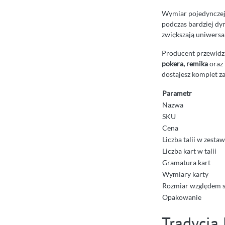
Wymiar pojedynczej
podczas bardziej dy
zwiększają uniwersa
Producent przewidzi
pokera, remika
oraz 
dostajesz komplet za
Parametr
Nazwa
SKU
Cena
Liczba talii w zestaw
Liczba kart w talii
Gramatura kart
Wymiary karty
Rozmiar względem 
Opakowanie
Tradycja 