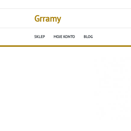
Skip
to
content
Grramy
SKLEP
MOJE KONTO
BLOG