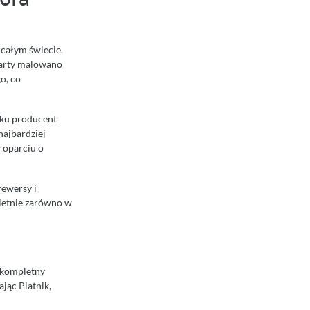
 całym świecie.
 karty malowano
o, co
roku producent
najbardziej
 oparciu o
rewersy i
wietnie zarówno w
o kompletny
jąc Piatnik,