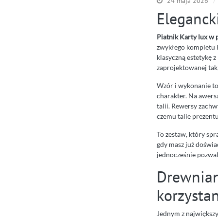
24 maja 2026
Elegancki
Piatnik Karty lux w
zwykłego kompletu k
klasyczną estetykę z
zaprojektowanej tak,
Wzór i wykonanie to
charakter. Na awersa
talii. Rewersy zachw
czemu talie prezentuj
To zestaw, który spr
gdy masz już doświad
jednocześnie pozwa
Drewniana
korzysta
Jednym z największ