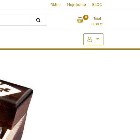
Sklep
Moje konto
BLOG
0
Total
0,00
zł