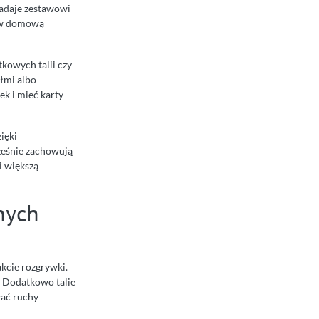
nadaje zestawowi
ć w domową
tkowych talii czy
ółmi albo
ek i mieć karty
zięki
ześnie zachowują
i większą
nych
akcie rozgrywki.
. Dodatkowo talie
wać ruchy