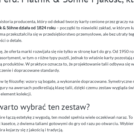
historia producenta, który od dekad tworzy karty cenione przez graczy na
ik & Söhne działa od 1824 roku
– początki to niewielki zakład, w którym
rma przekształciła się w przedsiębiorstwo przemysłowe, ale bez utraty teg
ści o detale.
 że oferta marki rozwijała się nie tylko w stronę kart do gry. Od 1950 
asortyment, w tym o różne typy puzzli, jednak to właśnie karty pozostają 
 produktów. W praktyce oznacza to, że projektowanie talii odbywa się w
czenie i dopracowane standardy.
 w tę filozofię: wzory są bogate, a wykonanie dopracowane. Symetryczne 
gury na awersach podkreślają klasę talii, dzięki czemu zestaw wygląda ś
o element kolekcji.
warto wybrać ten zestaw?
które łączą estetykę z wygodą, ten model spełnia wiele oczekiwań naraz. T
 kasetce, z dwiema taliami gotowymi do gry od razu po otwarciu. Wybiera
a kojarzy się z jakością i tradycją.