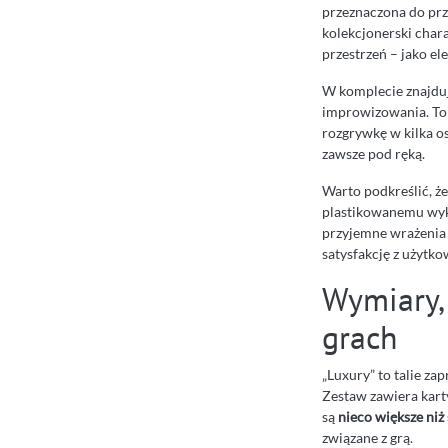
przeznaczona do prze
kolekcjonerski char
przestrzeń – jako el
W komplecie znajduj
improwizowania. To 
rozgrywkę w kilka o
zawsze pod ręką.
Warto podkreślić, że
plastikowanemu wyko
przyjemne wrażenia 
satysfakcję z użytko
Wymiary,
grach
„Luxury” to talie za
Zestaw zawiera kart
są
nieco większe ni
związane z grą.