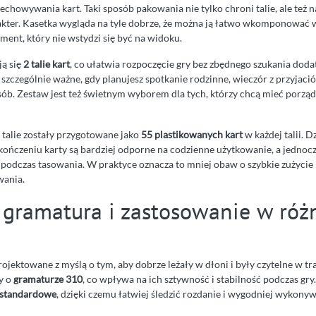
chowywania kart. Taki sposób pakowania nie tylko chroni talie, ale też 
akter. Kasetka wygląda na tyle dobrze, że można ją łatwo wkomponowa
ement, który nie wstydzi się być na widoku.
ą się
2 talie kart
, co ułatwia rozpoczęcie gry bez zbędnego szukania doda
szczególnie ważne, gdy planujesz spotkanie rodzinne, wieczór z przyjaci
sób. Zestaw jest też świetnym wyborem dla tych, którzy chcą mieć porząd
 talie zostały przygotowane jako
55 plastikowanych kart
w każdej talii. D
ńczeniu karty są bardziej odporne na codzienne użytkowanie, a jednoc
podczas tasowania. W praktyce oznacza to mniej obaw o szybkie zużycie 
wania.
 gramatura i zastosowanie w róż
projektowane z myślą o tym, aby dobrze leżały w dłoni i były czytelne w tr
y o
gramaturze 310
, co wpływa na ich sztywność i stabilność podczas gry
ż standardowe
, dzięki czemu łatwiej śledzić rozdanie i wygodniej wykony