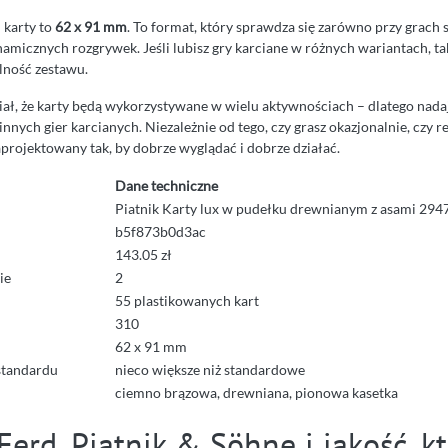
 karty to
62 x 91 mm
. To format, który sprawdza się zarówno przy grach s
namicznych rozgrywek. Jeśli lubisz gry karciane w różnych wariantach, t
lność zestawu.
ał, że karty będą wykorzystywane w wielu aktywnościach – dlatego nada
innych gier karcianych. Niezależnie od tego, czy grasz okazjonalnie, czy r
projektowany tak, by dobrze wyglądać i dobrze działać.
Dane techniczne
Piatnik Karty lux w pudełku drewnianym z asami 294
b5f873b0d3ac
143.05 zł
ie
2
55 plastikowanych kart
310
62 x 91 mm
standardu
nieco większe niż standardowe
ciemno brązowa, drewniana, pionowa kasetka
Ferd. Piatnik & Söhne i jakość, k