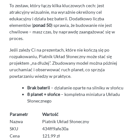
To zestaw, który łączy kilka kluczowych cech: jest
atrakcyjny wizualnie, ma wyraźnie określony cel
edukacyjny i działa bez baterii. Dodatkowo liczba
elementów (
ponad 50
) sprawia, że budowanie nie jest
chwilowe – masz czas, by naprawdę zaangażować się w
proces.
Jeśli zależy Ci na prezentach, które nie kończą się po
rozpakowaniu, Piatnik Układ Słoneczny może stać się
projektem „na dłużej”. Zbudowany model można później
uruchamiać i obserwować ruch planet, co sprzyja
powtarzaniu wiedzy w praktyce.
Brak baterii
– działanie oparte na silniku w słońcu
8 planet + słońce
– kompletna miniatura Układu
Słonecznego
Parametr
Wartość
Nazwa
Piatnik Układ Słoneczny
SKU
434ff9afe30a
Cena
121.99 zł