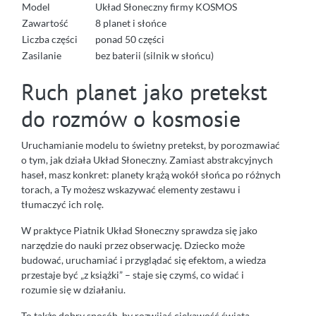
Model
Układ Słoneczny firmy KOSMOS
Zawartość
8 planet i słońce
Liczba części
ponad 50 części
Zasilanie
bez baterii (silnik w słońcu)
Ruch planet jako pretekst
do rozmów o kosmosie
Uruchamianie modelu to świetny pretekst, by porozmawiać
o tym, jak działa Układ Słoneczny. Zamiast abstrakcyjnych
haseł, masz konkret: planety krążą wokół słońca po różnych
torach, a Ty możesz wskazywać elementy zestawu i
tłumaczyć ich rolę.
W praktyce Piatnik Układ Słoneczny sprawdza się jako
narzędzie do nauki przez obserwację. Dziecko może
budować, uruchamiać i przyglądać się efektom, a wiedza
przestaje być „z książki” – staje się czymś, co widać i
rozumie się w działaniu.
To także dobry sposób, by rozwijać ciekawość świata.