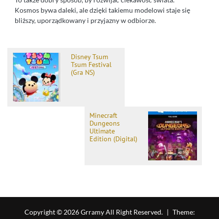
Kosmos bywa daleki, ale dzięki takiemu modelowi staje się
bliższy, uporządkowany i przyjazny w odbiorze.
Disney Tsum
Tsum Festival
(Gra NS)
Minecraft
Dungeons
Ultimate
Edition (Digital)
Copyright © 2026 Grramy All Right Reserved.
|
Theme: