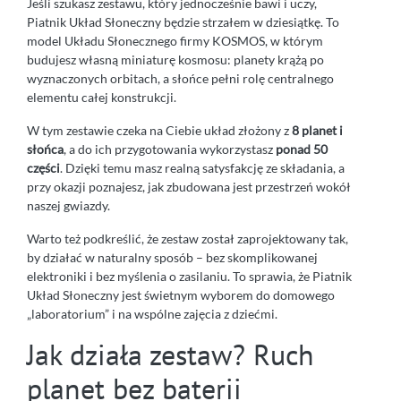
Jeśli szukasz zestawu, który jednocześnie bawi i uczy,
Piatnik Układ Słoneczny będzie strzałem w dziesiątkę. To
model Układu Słonecznego firmy KOSMOS, w którym
budujesz własną miniaturę kosmosu: planety krążą po
wyznaczonych orbitach, a słońce pełni rolę centralnego
elementu całej konstrukcji.
W tym zestawie czeka na Ciebie układ złożony z
8 planet i
słońca
, a do ich przygotowania wykorzystasz
ponad 50
części
. Dzięki temu masz realną satysfakcję ze składania, a
przy okazji poznajesz, jak zbudowana jest przestrzeń wokół
naszej gwiazdy.
Warto też podkreślić, że zestaw został zaprojektowany tak,
by działać w naturalny sposób – bez skomplikowanej
elektroniki i bez myślenia o zasilaniu. To sprawia, że Piatnik
Układ Słoneczny jest świetnym wyborem do domowego
„laboratorium” i na wspólne zajęcia z dziećmi.
Jak działa zestaw? Ruch
planet bez baterii