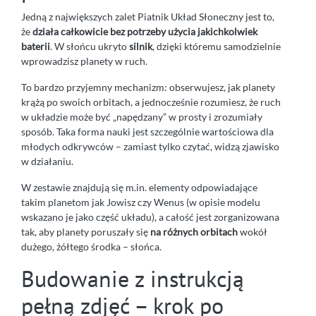
Jedną z największych zalet Piatnik Układ Słoneczny jest to,
że
działa całkowicie bez potrzeby użycia jakichkolwiek
baterii
. W słońcu ukryto
silnik
, dzięki któremu samodzielnie
wprowadzisz planety w ruch.
To bardzo przyjemny mechanizm: obserwujesz, jak planety
krążą po swoich orbitach, a jednocześnie rozumiesz, że ruch
w układzie może być „napędzany” w prosty i zrozumiały
sposób. Taka forma nauki jest szczególnie wartościowa dla
młodych odkrywców – zamiast tylko czytać, widzą zjawisko
w działaniu.
W zestawie znajdują się m.in. elementy odpowiadające
takim planetom jak Jowisz czy Wenus (w opisie modelu
wskazano je jako część układu), a całość jest zorganizowana
tak, aby planety poruszały się
na różnych orbitach
wokół
dużego, żółtego środka – słońca.
Budowanie z instrukcją
pełną zdjęć – krok po