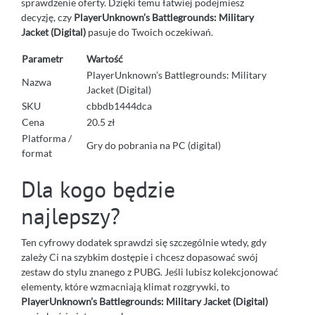
sprawdzenie oferty. Dzięki temu łatwiej podejmiesz
decyzję, czy
PlayerUnknown’s Battlegrounds: Military
Jacket (Digital)
pasuje do Twoich oczekiwań.
Parametr
Wartość
PlayerUnknown’s Battlegrounds: Military
Nazwa
Jacket (Digital)
SKU
cbbdb1444dca
Cena
20.5 zł
Platforma /
Gry do pobrania na PC (digital)
format
Dla kogo będzie
najlepszy?
Ten cyfrowy dodatek sprawdzi się szczególnie wtedy, gdy
zależy Ci na szybkim dostępie i chcesz dopasować swój
zestaw do stylu znanego z PUBG. Jeśli lubisz kolekcjonować
elementy, które wzmacniają klimat rozgrywki, to
PlayerUnknown’s Battlegrounds: Military Jacket (Digital)