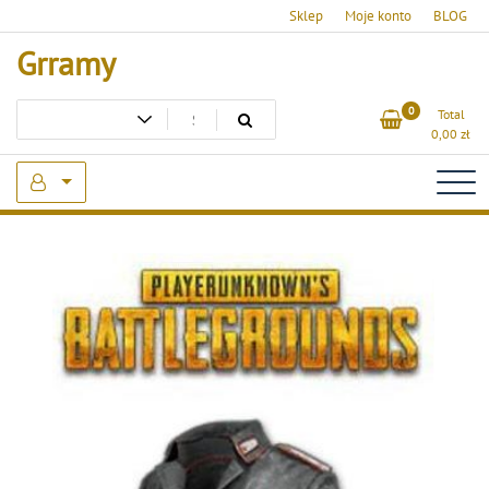
Skip
Sklep
Moje konto
BLOG
to
Grramy
content
0
Total
0,00
zł