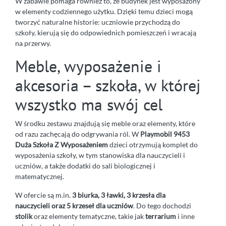
W zabawie pomaga również to, że budynek jest wyposażony
w elementy codziennego użytku. Dzięki temu dzieci mogą
tworzyć naturalne historie: uczniowie przychodzą do
szkoły, kierują się do odpowiednich pomieszczeń i wracają
na przerwy.
Meble, wyposażenie i
akcesoria – szkoła, w której
wszystko ma swój cel
W środku zestawu znajdują się meble oraz elementy, które
od razu zachęcają do odgrywania ról. W
Playmobil 9453
Duża Szkoła Z Wyposażeniem
dzieci otrzymują komplet do
wyposażenia szkoły, w tym stanowiska dla nauczycieli i
uczniów, a także dodatki do sali biologicznej i
matematycznej.
W ofercie są m.in.
3 biurka, 3 ławki, 3 krzesła dla
nauczycieli oraz 5 krzeseł dla uczniów
. Do tego dochodzi
stolik
oraz elementy tematyczne, takie jak
terrarium
i inne