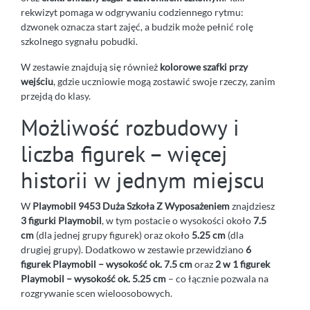
rekwizyt pomaga w odgrywaniu codziennego rytmu:
dzwonek oznacza start zajęć, a budzik może pełnić rolę
szkolnego sygnału pobudki.
W zestawie znajdują się również
kolorowe szafki przy
wejściu
, gdzie uczniowie mogą zostawić swoje rzeczy, zanim
przejdą do klasy.
Możliwość rozbudowy i
liczba figurek – więcej
historii w jednym miejscu
W
Playmobil 9453 Duża Szkoła Z Wyposażeniem
znajdziesz
3 figurki Playmobil
, w tym postacie o wysokości około
7.5
cm
(dla jednej grupy figurek) oraz około
5.25 cm
(dla
drugiej grupy). Dodatkowo w zestawie przewidziano
6
figurek Playmobil – wysokość ok. 7.5 cm
oraz
2 w 1 figurek
Playmobil – wysokość ok. 5.25 cm
– co łącznie pozwala na
rozgrywanie scen wieloosobowych.