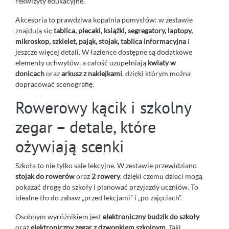
rekwizyty edukacyjne.
Akcesoria to prawdziwa kopalnia pomysłów: w zestawie
znajdują się
tablica, plecaki, książki, segregatory, laptopy,
mikroskop, szkielet, pająk, stojak, tablica informacyjna
i
jeszcze więcej detali. W łazience dostępne są dodatkowe
elementy uchwytów, a całość uzupełniają
kwiaty w
donicach
oraz
arkusz z naklejkami
, dzięki którym można
dopracować scenografię.
Rowerowy kącik i szkolny
zegar – detale, które
ożywiają scenki
Szkoła to nie tylko sale lekcyjne. W zestawie przewidziano
stojak do rowerów
oraz
2 rowery
, dzięki czemu dzieci mogą
pokazać drogę do szkoły i planować przyjazdy uczniów. To
idealne tło do zabaw „przed lekcjami” i „po zajęciach”.
Osobnym wyróżnikiem jest
elektroniczny budzik do szkoły
oraz
elektroniczny zegar z dzwonkiem szkolnym
. Taki