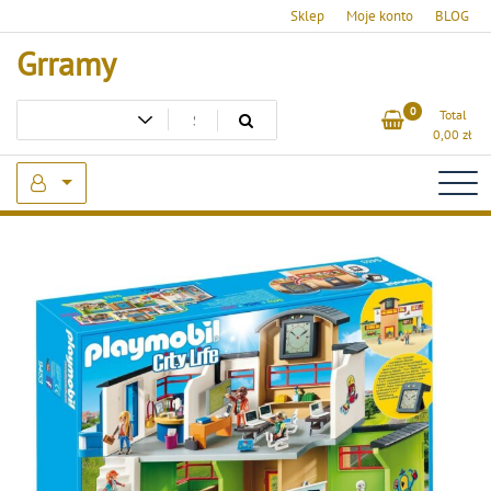
Skip
Sklep
Moje konto
BLOG
to
Grramy
content
0
Total
0,00
zł