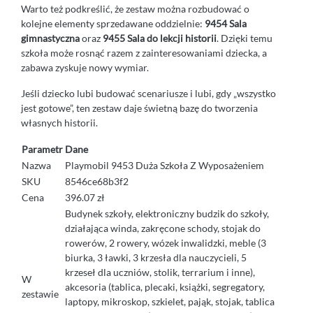
Warto też podkreślić, że zestaw można rozbudować o
kolejne elementy sprzedawane oddzielnie:
9454 Sala
gimnastyczna
oraz
9455 Sala do lekcji historii
. Dzięki temu
szkoła może rosnąć razem z zainteresowaniami dziecka, a
zabawa zyskuje nowy wymiar.
Jeśli dziecko lubi budować scenariusze i lubi, gdy „wszystko
jest gotowe”, ten zestaw daje świetną bazę do tworzenia
własnych historii.
Parametr
Dane
Nazwa
Playmobil 9453 Duża Szkoła Z Wyposażeniem
SKU
8546ce68b3f2
Cena
396.07 zł
Budynek szkoły, elektroniczny budzik do szkoły,
działająca winda, zakręcone schody, stojak do
rowerów, 2 rowery, wózek inwalidzki, meble (3
biurka, 3 ławki, 3 krzesła dla nauczycieli, 5
krzeseł dla uczniów, stolik, terrarium i inne),
W
akcesoria (tablica, plecaki, książki, segregatory,
zestawie
laptopy, mikroskop, szkielet, pająk, stojak, tablica