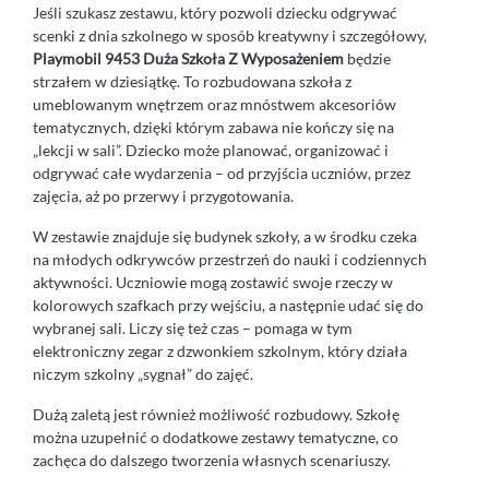
Jeśli szukasz zestawu, który pozwoli dziecku odgrywać
scenki z dnia szkolnego w sposób kreatywny i szczegółowy,
Playmobil 9453 Duża Szkoła Z Wyposażeniem
będzie
strzałem w dziesiątkę. To rozbudowana szkoła z
umeblowanym wnętrzem oraz mnóstwem akcesoriów
tematycznych, dzięki którym zabawa nie kończy się na
„lekcji w sali”. Dziecko może planować, organizować i
odgrywać całe wydarzenia – od przyjścia uczniów, przez
zajęcia, aż po przerwy i przygotowania.
W zestawie znajduje się budynek szkoły, a w środku czeka
na młodych odkrywców przestrzeń do nauki i codziennych
aktywności. Uczniowie mogą zostawić swoje rzeczy w
kolorowych szafkach przy wejściu, a następnie udać się do
wybranej sali. Liczy się też czas – pomaga w tym
elektroniczny zegar z dzwonkiem szkolnym, który działa
niczym szkolny „sygnał” do zajęć.
Dużą zaletą jest również możliwość rozbudowy. Szkołę
można uzupełnić o dodatkowe zestawy tematyczne, co
zachęca do dalszego tworzenia własnych scenariuszy.