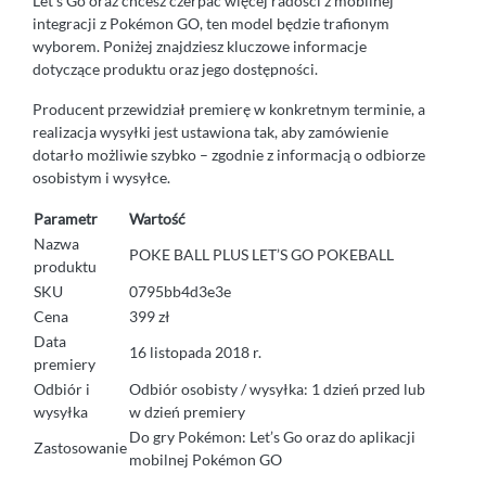
Let’s Go oraz chcesz czerpać więcej radości z mobilnej
integracji z Pokémon GO, ten model będzie trafionym
wyborem. Poniżej znajdziesz kluczowe informacje
dotyczące produktu oraz jego dostępności.
Producent przewidział premierę w konkretnym terminie, a
realizacja wysyłki jest ustawiona tak, aby zamówienie
dotarło możliwie szybko – zgodnie z informacją o odbiorze
osobistym i wysyłce.
Parametr
Wartość
Nazwa
POKE BALL PLUS LET’S GO POKEBALL
produktu
SKU
0795bb4d3e3e
Cena
399 zł
Data
16 listopada 2018 r.
premiery
Odbiór i
Odbiór osobisty / wysyłka: 1 dzień przed lub
wysyłka
w dzień premiery
Do gry Pokémon: Let’s Go oraz do aplikacji
Zastosowanie
mobilnej Pokémon GO