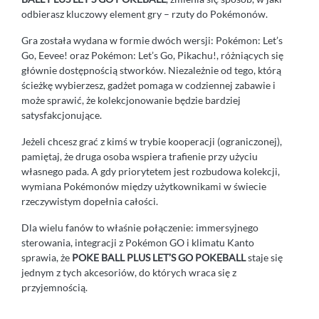
odbierasz kluczowy element gry – rzuty do Pokémonów.
Gra została wydana w formie dwóch wersji: Pokémon: Let’s
Go, Eevee! oraz Pokémon: Let’s Go, Pikachu!, różniących się
głównie dostępnością stworków. Niezależnie od tego, którą
ścieżkę wybierzesz, gadżet pomaga w codziennej zabawie i
może sprawić, że kolekcjonowanie będzie bardziej
satysfakcjonujące.
Jeżeli chcesz grać z kimś w trybie kooperacji (ograniczonej),
pamiętaj, że druga osoba wspiera trafienie przy użyciu
własnego pada. A gdy priorytetem jest rozbudowa kolekcji,
wymiana Pokémonów między użytkownikami w świecie
rzeczywistym dopełnia całości.
Dla wielu fanów to właśnie połączenie: immersyjnego
sterowania, integracji z Pokémon GO i klimatu Kanto
sprawia, że
POKE BALL PLUS LET’S GO POKEBALL
staje się
jednym z tych akcesoriów, do których wraca się z
przyjemnością.