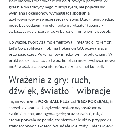
Pokémonów i trenowanie ich do turowych potyczek. W
grze nie ma tradycyjnego multiplayera, ale pojawia się
wymiana Pokémonów wymagająca spotkania
użytkowników w świecie rzeczywistym. Dzięki temu gadżet
może być codziennym elementem „rytuału” łapania –
zwłaszcza gdy chcesz grać w bardziej immersyjny sposób.
Co ważne, twórcy zaimplementowali integrację Pokémon:
Let’s Go z aplikacją mobilną Pokémon GO, pozwalającą
przenosić część Pokémonów między tymi produkcjami. W
praktyce oznacza to, że Twoja kolekcja może zyskiwać nowe
możliwości, a zabawa nie kończy się na samej konsoli.
Wrażenia z gry: ruch,
dźwięk, światło i wibracje
To, co wyróżnia
POKE BALL PLUS LET’S GO POKEBALL
, to
sposób działania. Urządzenie zostało wyposażone w
czujniki ruchu, analogową gałkę oraz przyciski, dzięki
czemu pozwala na pełniejsze sterowanie niż w przypadku
standardowych akcesoriów. W efekcie rzuty i interakcje w