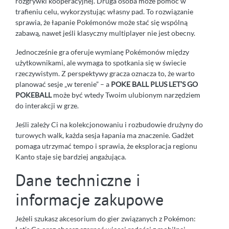
rozgrywki kooperacyjnej. Druga osoba może pomóc w
trafieniu celu, wykorzystując własny pad. To rozwiązanie
sprawia, że łapanie Pokémonów może stać się wspólną
zabawą, nawet jeśli klasyczny multiplayer nie jest obecny.
Jednocześnie gra oferuje wymianę Pokémonów między
użytkownikami, ale wymaga to spotkania się w świecie
rzeczywistym. Z perspektywy gracza oznacza to, że warto
planować sesje „w terenie” – a
POKE BALL PLUS LET’S GO
POKEBALL
może być wtedy Twoim ulubionym narzędziem
do interakcji w grze.
Jeśli zależy Ci na kolekcjonowaniu i rozbudowie drużyny do
turowych walk, każda sesja łapania ma znaczenie. Gadżet
pomaga utrzymać tempo i sprawia, że eksploracja regionu
Kanto staje się bardziej angażująca.
Dane techniczne i
informacje zakupowe
Jeżeli szukasz akcesorium do gier związanych z Pokémon: