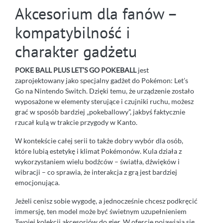
Akcesorium dla fanów –
kompatybilność i
charakter gadżetu
POKE BALL PLUS LET’S GO POKEBALL
jest
zaprojektowany jako specjalny gadżet do Pokémon: Let’s
Go na Nintendo Switch. Dzięki temu, że urządzenie zostało
wyposażone w elementy sterujące i czujniki ruchu, możesz
grać w sposób bardziej „pokeballowy”, jakbyś faktycznie
rzucał kulą w trakcie przygody w Kanto.
W kontekście całej serii to także dobry wybór dla osób,
które lubią estetykę i klimat Pokémonów. Kula działa z
wykorzystaniem wielu bodźców – światła, dźwięków i
wibracji – co sprawia, że interakcja z grą jest bardziej
emocjonująca.
Jeżeli cenisz sobie wygodę, a jednocześnie chcesz podkręcić
immersję, ten model może być świetnym uzupełnieniem
Twojej kolekcji akcesoriów do gier. W ofercie pojawiają się