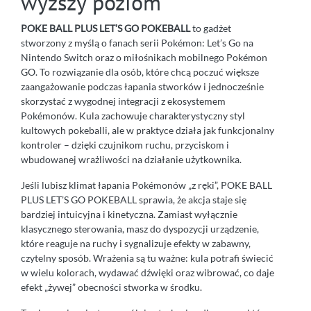
wyższy poziom
POKE BALL PLUS LET’S GO POKEBALL
to gadżet
stworzony z myślą o fanach serii Pokémon: Let’s Go na
Nintendo Switch oraz o miłośnikach mobilnego Pokémon
GO. To rozwiązanie dla osób, które chcą poczuć większe
zaangażowanie podczas łapania stworków i jednocześnie
skorzystać z wygodnej integracji z ekosystemem
Pokémonów. Kula zachowuje charakterystyczny styl
kultowych pokeballi, ale w praktyce działa jak funkcjonalny
kontroler – dzięki czujnikom ruchu, przyciskom i
wbudowanej wrażliwości na działanie użytkownika.
Jeśli lubisz klimat łapania Pokémonów „z ręki”, POKE BALL
PLUS LET’S GO POKEBALL sprawia, że akcja staje się
bardziej intuicyjna i kinetyczna. Zamiast wyłącznie
klasycznego sterowania, masz do dyspozycji urządzenie,
które reaguje na ruchy i sygnalizuje efekty w zabawny,
czytelny sposób. Wrażenia są tu ważne: kula potrafi świecić
w wielu kolorach, wydawać dźwięki oraz wibrować, co daje
efekt „żywej” obecności stworka w środku.