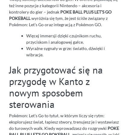
też inne pozycje z kategorii Nintendo – akcesoria i
kontrolery do gier – jednak
POKE BALL PLUS LET’S GO
POKEBALL
wyróżnia się tym, że jest ściśle związany z
Pokémon: Let’s Go oraz integracją z Pokémon GO.
Więcej immersji dzięki czujnikom ruchu,
przyciskom i analogowej gałce.
Wyraźne sygnały w grze: światło, dźwięki i
wibracje.
Jak przygotować się na
przygodę w Kanto z
nowym sposobem
sterowania
Pokémon: Let’s Go to tytuł, w którym liczy się rytm:
eksplorujesz świat, łapiesz stwory, trenujesz je i wystawiasz
do turowych walk. Kiedy wprowadzasz do rozgrywki
POKE
BALL PLUS LET’S GO POKEBALL
, zmienia się sposób, w jaki