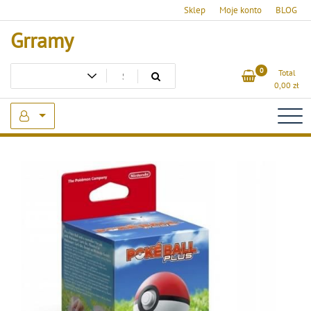
Skip
Sklep
Moje konto
BLOG
to
Grramy
content
0
Total
0,00
zł