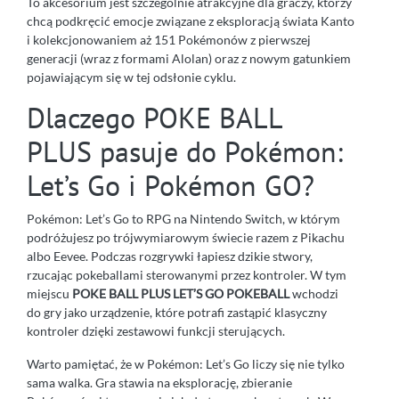
To akcesorium jest szczególnie atrakcyjne dla graczy, którzy
chcą podkręcić emocje związane z eksploracją świata Kanto
i kolekcjonowaniem aż 151 Pokémonów z pierwszej
generacji (wraz z formami Alolan) oraz z nowym gatunkiem
pojawiającym się w tej odsłonie cyklu.
Dlaczego POKE BALL
PLUS pasuje do Pokémon:
Let’s Go i Pokémon GO?
Pokémon: Let’s Go to RPG na Nintendo Switch, w którym
podróżujesz po trójwymiarowym świecie razem z Pikachu
albo Eevee. Podczas rozgrywki łapiesz dzikie stwory,
rzucając pokeballami sterowanymi przez kontroler. W tym
miejscu
POKE BALL PLUS LET’S GO POKEBALL
wchodzi
do gry jako urządzenie, które potrafi zastąpić klasyczny
kontroler dzięki zestawowi funkcji sterujących.
Warto pamiętać, że w Pokémon: Let’s Go liczy się nie tylko
sama walka. Gra stawia na eksplorację, zbieranie