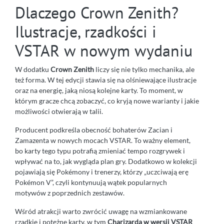
Dlaczego Crown Zenith?
Ilustracje, rzadkości i
VSTAR w nowym wydaniu
W dodatku
Crown Zenith
liczy się nie tylko mechanika, ale
też forma. W tej edycji stawia się na olśniewające ilustracje
oraz na energię, jaką niosą kolejne karty. To moment, w
którym gracze chcą zobaczyć, co kryją nowe warianty i jakie
możliwości otwierają w talii.
Producent podkreśla obecność bohaterów Zacian i
Zamazenta w nowych mocach VSTAR. To ważny element,
bo karty tego typu potrafią zmieniać tempo rozgrywek i
wpływać na to, jak wygląda plan gry. Dodatkowo w kolekcji
pojawiają się Pokémony i trenerzy, którzy „uczciwają erę
Pokémon V”, czyli kontynuują wątek popularnych
motywów z poprzednich zestawów.
Wśród atrakcji warto zwrócić uwagę na wzmiankowane
rzadkie i potężne karty, w tym
Charizarda w wersji VSTAR