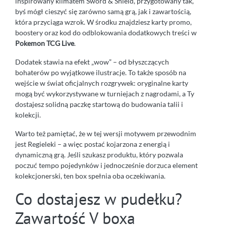
inspirowany klimatem Sword & Shield, przygotowany tak,
byś mógł cieszyć się zarówno samą grą, jak i zawartością,
która przyciąga wzrok. W środku znajdziesz karty promo,
boostery oraz kod do odblokowania dodatkowych treści w
Pokemon TCG Live
.
Dodatek stawia na efekt „wow” – od błyszczących
bohaterów po wyjątkowe ilustracje. To także sposób na
wejście w świat oficjalnych rozgrywek: oryginalne karty
mogą być wykorzystywane w turniejach z nagrodami, a Ty
dostajesz solidną paczkę startową do budowania talii i
kolekcji.
Warto też pamiętać, że w tej wersji motywem przewodnim
jest Regieleki – a więc postać kojarzona z energią i
dynamiczną grą. Jeśli szukasz produktu, który pozwala
poczuć tempo pojedynków i jednocześnie dorzuca element
kolekcjonerski, ten box spełnia oba oczekiwania.
Co dostajesz w pudełku?
Zawartość V boxa