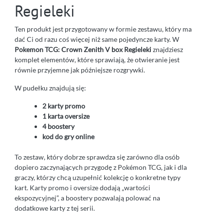
Regieleki
Ten produkt jest przygotowany w formie zestawu, który ma
dać Ci od razu coś więcej niż same pojedyncze karty. W
Pokemon TCG: Crown Zenith V box Regieleki
znajdziesz
komplet elementów, które sprawiają, że otwieranie jest
równie przyjemne jak późniejsze rozgrywki.
W pudełku znajdują się:
2 karty promo
1 karta oversize
4 boostery
kod do gry online
To zestaw, który dobrze sprawdza się zarówno dla osób
dopiero zaczynających przygodę z Pokémon TCG, jak i dla
graczy, którzy chcą uzupełnić kolekcję o konkretne typy
kart. Karty promo i oversize dodają „wartości
ekspozycyjnej”, a boostery pozwalają polować na
dodatkowe karty z tej serii.