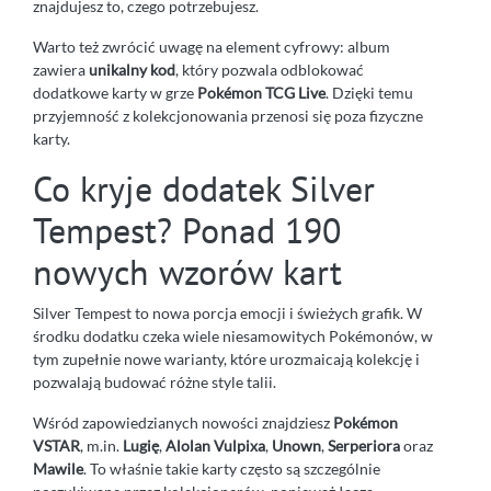
znajdujesz to, czego potrzebujesz.
Warto też zwrócić uwagę na element cyfrowy: album
zawiera
unikalny kod
, który pozwala odblokować
dodatkowe karty w grze
Pokémon TCG Live
. Dzięki temu
przyjemność z kolekcjonowania przenosi się poza fizyczne
karty.
Co kryje dodatek Silver
Tempest? Ponad 190
nowych wzorów kart
Silver Tempest to nowa porcja emocji i świeżych grafik. W
środku dodatku czeka wiele niesamowitych Pokémonów, w
tym zupełnie nowe warianty, które urozmaicają kolekcję i
pozwalają budować różne style talii.
Wśród zapowiedzianych nowości znajdziesz
Pokémon
VSTAR
, m.in.
Lugię
,
Alolan Vulpixa
,
Unown
,
Serperiora
oraz
Mawile
. To właśnie takie karty często są szczególnie