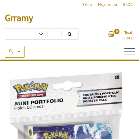
Skip
Sklep
Moje konto
BLOG
to
Grramy
content
0
Total
0,00
zł