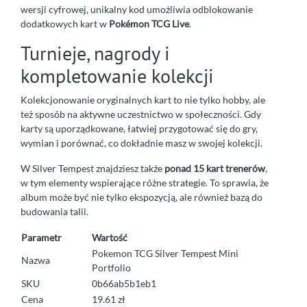
wersji cyfrowej, unikalny kod umożliwia odblokowanie
dodatkowych kart w
Pokémon TCG Live
.
Turnieje, nagrody i
kompletowanie kolekcji
Kolekcjonowanie oryginalnych kart to nie tylko hobby, ale
też sposób na aktywne uczestnictwo w społeczności. Gdy
karty są uporządkowane, łatwiej przygotować się do gry,
wymian i porównać, co dokładnie masz w swojej kolekcji.
W Silver Tempest znajdziesz także
ponad 15 kart trenerów
,
w tym elementy wspierające różne strategie. To sprawia, że
album może być nie tylko ekspozycją, ale również bazą do
budowania talii.
Parametr
Wartość
Pokemon TCG Silver Tempest Mini
Nazwa
Portfolio
SKU
0b66ab5b1eb1
Cena
19.61 zł