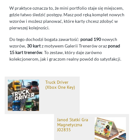
W praktyce oznacza to, że mini portfolio staje się miejscem,
gdzie łatwo śledzić postępy. Masz pod ręką komplet nowych
wzorów i możesz planować, które karty chcesz zdobyć w
pierwszej kolejności.
Do tego dochodzi bogata zawartość:
ponad 190
nowych
wzorów,
30 kart
z motywem Galerii Trenerów oraz
ponad
15 kart trenerów
. To zestaw, który daje zarówno
kolekcjonerom, jak i graczom realny powód do satysfakcji.
Truck Driver
(Xbox One Key)
Janod Statki Gra
Magnetyczna
J02835