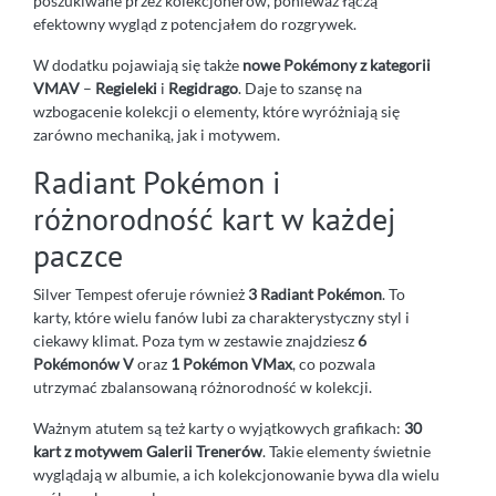
poszukiwane przez kolekcjonerów, ponieważ łączą
efektowny wygląd z potencjałem do rozgrywek.
W dodatku pojawiają się także
nowe Pokémony z kategorii
VMAV
–
Regieleki
i
Regidrago
. Daje to szansę na
wzbogacenie kolekcji o elementy, które wyróżniają się
zarówno mechaniką, jak i motywem.
Radiant Pokémon i
różnorodność kart w każdej
paczce
Silver Tempest oferuje również
3 Radiant Pokémon
. To
karty, które wielu fanów lubi za charakterystyczny styl i
ciekawy klimat. Poza tym w zestawie znajdziesz
6
Pokémonów V
oraz
1 Pokémon VMax
, co pozwala
utrzymać zbalansowaną różnorodność w kolekcji.
Ważnym atutem są też karty o wyjątkowych grafikach:
30
kart z motywem Galerii Trenerów
. Takie elementy świetnie
wyglądają w albumie, a ich kolekcjonowanie bywa dla wielu