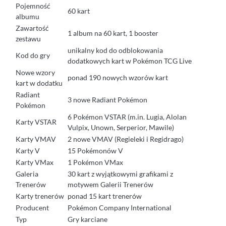
Pojemność
60 kart
albumu
Zawartość
1 album na 60 kart, 1 booster
zestawu
unikalny kod do odblokowania
Kod do gry
dodatkowych kart w Pokémon TCG Live
Nowe wzory
ponad 190 nowych wzorów kart
kart w dodatku
Radiant
3 nowe Radiant Pokémon
Pokémon
6 Pokémon VSTAR (m.in. Lugia, Alolan
Karty VSTAR
Vulpix, Unown, Serperior, Mawile)
Karty VMAV
2 nowe VMAV (Regieleki i Regidrago)
Karty V
15 Pokémonów V
Karty VMax
1 Pokémon VMax
Galeria
30 kart z wyjątkowymi grafikami z
Trenerów
motywem Galerii Trenerów
Karty trenerów
ponad 15 kart trenerów
Producent
Pokémon Company International
Typ
Gry karciane