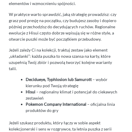
elementów i wzmocnieniu spójności.
W praktyce warto sprawdzić, jaką strategię prowadzisz: czy
grasz pod presję na początku, czy budujesz zasoby i dopiero
później przechodzisz do decydujących ruchów. Regionalne
ewolucje z Hisui często dobrze wpisują się w różne style, a
otwarcie puszki może być początkiem przebudowy.
Jeżeli zależy Ci na kolekcji, traktuj zestaw jako element
„układanki”: każda puszka to nowa szansa na karty, które
uzupełnią Twój zbiór i pozwolą tworzyć kolejne warianty
talii.
Decidueye, Typhlosion lub Samurott
– wybór
kierunku pod Twoją strategię
Hisui
– regionalny klimat i potencjał do ciekawych
zestawień
Pokemon Company International
– oficjalna linia
produktów do gry
Jeżeli szukasz produktu, który łączy w sobie aspekt
kolekcjonerski i sens w rozgrywce, ta letnia puszka z serii