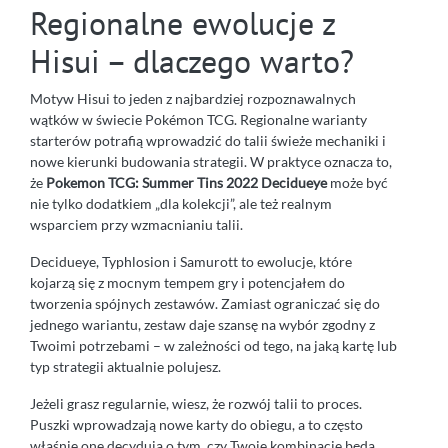
Regionalne ewolucje z
Hisui – dlaczego warto?
Motyw Hisui to jeden z najbardziej rozpoznawalnych
wątków w świecie Pokémon TCG. Regionalne warianty
starterów potrafią wprowadzić do talii świeże mechaniki i
nowe kierunki budowania strategii. W praktyce oznacza to,
że
Pokemon TCG: Summer Tins 2022 Decidueye
może być
nie tylko dodatkiem „dla kolekcji”, ale też realnym
wsparciem przy wzmacnianiu talii.
Decidueye, Typhlosion i Samurott to ewolucje, które
kojarzą się z mocnym tempem gry i potencjałem do
tworzenia spójnych zestawów. Zamiast ograniczać się do
jednego wariantu, zestaw daje szansę na wybór zgodny z
Twoimi potrzebami – w zależności od tego, na jaką kartę lub
typ strategii aktualnie polujesz.
Jeżeli grasz regularnie, wiesz, że rozwój talii to proces.
Puszki wprowadzają nowe karty do obiegu, a to często
właśnie one decydują o tym, czy Twoje kombinacje będą