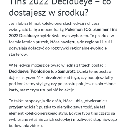
Tins 2022 Decidueye – co
dostajesz w środku?
Jeśli lubisz klimat kolekcjonerskich edycji i chcesz
wzbogacić talię o mocne karty,
Pokemon TCG: Summer Tins
2022 Decidueye
będzie świetnym wyborem. To produkt w
formie letnich puszek, które nawiązują do regionu Hisui i
pozwalają dołączyć do rozgrywki regionalne ewolucje
starterów.
W tej edycji możesz celować w jedną z trzech postaci:
Decidueye
,
Typhlosion
lub
Samurott
. Dzięki temu zestaw
daje elastyczność – niezależnie od tego, czy budujesz talię
pod konkretny styl gry, czy po prostu polujesz na określone
karty, masz czym uzupełnić kolekcję.
To także propozycja dla osób, które lubią „otwieranie z
przyjemnością”: puszka to nie tylko zawartość, ale też
element kolekcjonerskiego stylu. Edycje typu tins często są
wybierane właśnie za ich estetykę i możliwość stopniowego
budowania zbioru.