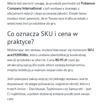
Warto też zwrócić uwagę, że produkt pochodzi od
Pokemon
Company International
, czyli wydawcy znanego z
oficjalnych edycji i dopracowanej jakości. Dzięki temu
możesz mieć pewność, że w Twoje ręce trafia produkt z
właściwej linii produktów do gry.
Co oznacza SKU i cena w
praktyce?
Wybierając ten zestaw, możesz kierować się numerem
SKU
ace192f858bc
, który ułatwia identyfikację konkretnej
wersji produktu w ofercie. Cena
80.95 zł
czyni go
atrakcyjną opcją dla osób, które szukają kompromisu
między kolekcją a realnym wsparciem do gry.
Jeśli planujesz zakup więcej niż jednego zestawu, warto
dopasować strategię polowania: najpierw określ, które z
trzech imion – Decidueye, Typhlosion czy Samurott – jest
Ci najbliższe, a potem dobieraj kolejne puszki pod swoje
cele.