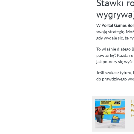
Stawki ro
wygrywaj
W
Portal Games Bol
swoją strategię. Moż
gdy wydaje się, że 
To właśnie dlatego B
powtórkę”. Każda run
jak potoczy się wyśc
Jeśli szukasz tytuł
do prawdziwego wyśc
H
F
F
F