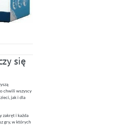
czy się
zyszą
o chwili wszyscy
eci, jak i dla
y zakręt i każda
sz gry, w których