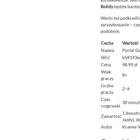
Bolidy
będzie bardz
Warto też podkreślić 
zaryzykowanie – cza
podobnie.
Cecha
Wartość
Nazwa
Portal G
SKU
b58193e
Cena
98.99 zł
Wiek
8+
graczy
Liczba
2–6
graczy
Czas
30 minut
rozgrywki
1 dwustro
Zawartość
Jazdy), ż
Autor
Kramer 