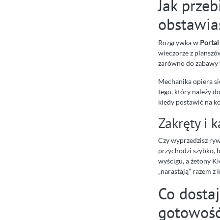
Jak przeb
obstawia
Rozgrywka w
Portal
wieczorze z planszó
zarówno do zabawy w
Mechanika opiera si
tego, który należy 
kiedy postawić na ko
Zakręty i 
Czy wyprzedzisz ryw
przychodzi szybko, b
wyścigu, a żetony K
„narastają” razem z 
Co dosta
gotowość