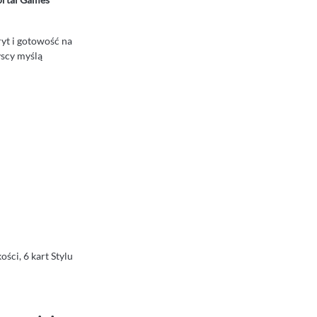
pryt i gotowość na
yscy myślą
ści, 6 kart Stylu