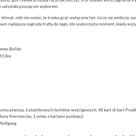
o satysfakcjonującym wyborem.
klimat: nikt nie mówi, że trzeba grać wyłącznie fair. Liczy się ambicja, s
sem najlepsza nagroda trafia do tego, kto wykorzysta moment, kiedy wsz
ames Bolidy
613ea
nna plansza, 6 plastikowych bolidów wyścigowych, 48 kart (6 kart Prędko
etony Kierowców, 1 notes z kartami punktacji
Wolfgang