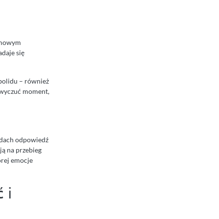
domowym
adaje się
bolidu – również
a wyczuć moment,
lidach odpowiedź
ją na przebieg
órej emocje
 i