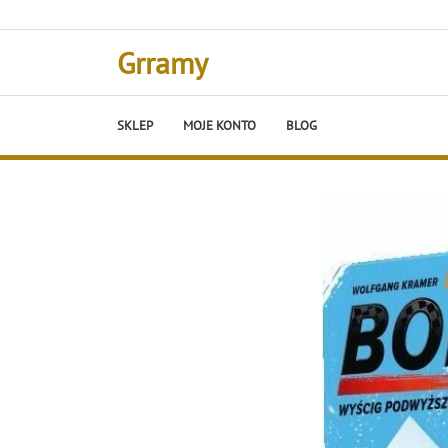
Skip
to
content
Grramy
SKLEP
MOJE KONTO
BLOG