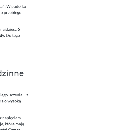
wań. W pudełku
do przebiegu
znajdziesz
6
zdy
. Do tego
dzinne
iego uczenia – z
gra o wysoką
 z napięciem.
je, które mają
rtal Games