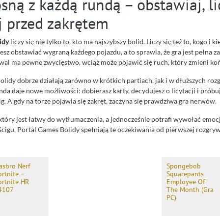
sną z każdą rundą – obstawiaj, lic
 przed zakrętem
idy
liczy się nie tylko to, kto ma najszybszy bolid. Liczy się też to, kogo i 
esz obstawiać wygraną każdego pojazdu, a to sprawia, że gra jest pełna 
rywal ma pewne zwycięstwo, wciąż może pojawić się ruch, który zmieni k
olidy dobrze działają zarówno w krótkich partiach, jak i w dłuższych ro
da daje nowe możliwości: dobierasz karty, decydujesz o licytacji i próbu
ig. A gdy na torze pojawia się zakręt, zaczyna się prawdziwa gra nerwów.
u, który jest łatwy do wytłumaczenia, a jednocześnie potrafi wywołać em
igu, Portal Games Bolidy spełniają te oczekiwania od pierwszej rozgryw
asbro Nerf
Spongebob
ortnite –
Squarepants
ortnite HR
Employee Of
4107
The Month (Gra
PC)