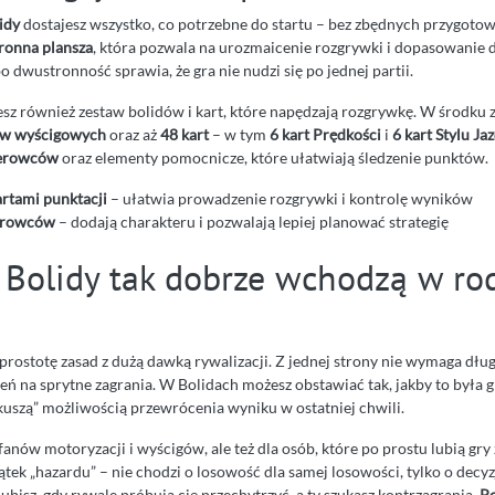
idy
dostajesz wszystko, co potrzebne do startu – bez zbędnych przygoto
ronna plansza
, która pozwala na urozmaicenie rozgrywki i dopasowanie 
o dwustronność sprawia, że gra nie nudzi się po jednej partii.
esz również zestaw bolidów i kart, które napędzają rozgrywkę. W środku 
ów wyścigowych
oraz aż
48 kart
– w tym
6 kart Prędkości
i
6 kart Stylu Ja
ierowców
oraz elementy pomocnicze, które ułatwiają śledzenie punktów.
artami punktacji
– ułatwia prowadzenie rozgrywki i kontrolę wyników
erowców
– dodają charakteru i pozwalają lepiej planować strategię
 Bolidy tak dobrze wchodzą w ro
y prostotę zasad z dużą dawką rywalizacji. Z jednej strony nie wymaga dług
zeń na sprytne zagrania. W Bolidach możesz obstawiać tak, jakby to była 
„kuszą” możliwością przewrócenia wyniku w ostatniej chwili.
 fanów motoryzacji i wyścigów, ale też dla osób, które po prostu lubią gry
ątek „hazardu” – nie chodzi o losowość dla samej losowości, tylko o decyz
lubisz, gdy rywale próbują cię przechytrzyć, a ty szukasz kontrzagrania,
Po