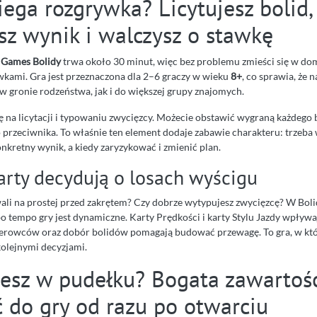
iega rozgrywka? Licytujesz bolid,
sz wynik i walczysz o stawkę
 Games Bolidy
trwa około 30 minut, więc bez problemu zmieści się w 
wkami. Gra jest przeznaczona dla 2–6 graczy w wieku
8+
, co sprawia, że n
 gronie rodzeństwa, jak i do większej grupy znajomych.
ę na licytacji i typowaniu zwycięzcy. Możecie obstawić wygraną każdego 
do przeciwnika. To właśnie ten element dodaje zabawie charakteru: trzeb
nkretny wynik, a kiedy zaryzykować i zmienić plan.
karty decydują o losach wyścigu
ali na prostej przed zakrętem? Czy dobrze wytypujesz zwycięzcę? W Bo
o tempo gry jest dynamiczne. Karty Prędkości i karty Stylu Jazdy wpływa
ierowców oraz dobór bolidów pomagają budować przewagę. To gra, w kt
kolejnymi decyzjami.
jesz w pudełku? Bogata zawartość
 do gry od razu po otwarciu