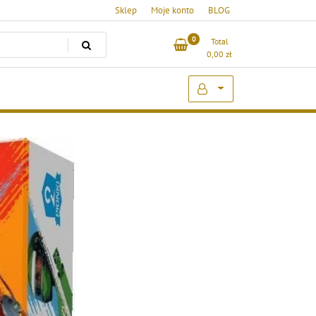
Sklep
Moje konto
BLOG
0
Total
0,00
zł