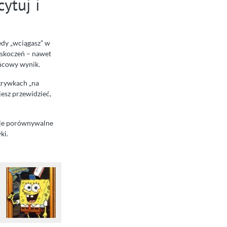
ytuj i
kiedy „wciągasz” w
zaskoczeń – nawet
ońcowy wynik.
zgrywkach „na
jesz przewidzieć,
ocje porównywalne
ki.