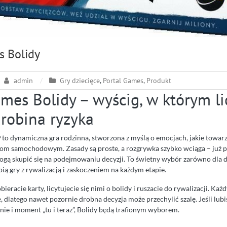
s Bolidy
admin
Gry dziecięce
,
Portal Games
,
Produkt
mes Bolidy – wyścig, w którym li
drobina ryzyka
y
to dynamiczna gra rodzinna, stworzona z myślą o emocjach, jakie towar
m samochodowym. Zasady są proste, a rozgrywka szybko wciąga – już p
mogą skupić się na podejmowaniu decyzji. To świetny wybór zarówno dla dzi
bią gry z rywalizacją i zaskoczeniem na każdym etapie.
eracie karty, licytujecie się nimi o bolidy i ruszacie do rywalizacji. Każd
, dlatego nawet pozornie drobna decyzja może przechylić szalę. Jeśli lubi
nie i moment „tu i teraz”, Bolidy będą trafionym wyborem.