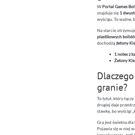
W
Portal Games Bol
znajduje się
1 dwust
wyścigu. To ważne, b
Na starcie otrzymuj
plastikowych bolid
dochodzą
żetony K
1 notes z k
Żetony Ki
Dlaczego
granie?
To tytuł, który łącz
drugiej daje przestr
stawkę, bo wyścigi 
Gra jest świetna dla
Pojawia się w niej w
konsekwencje. Jeśli 