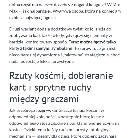
dolna część ma należeć do zebry z nogami kangura? W Mix
Max — jak najbardziej. Wygrywa osoba, która na koniec gry
uzbiera najwięcej figurek.
Drugi wariant dodaje dodatkowy twist: kości służą do
zdobywania kart także wtedy, gdy łączy się elementy w
bardziej kontrolowany sposób. Teraz
można łączyć tylko
karty z takimi samymi symbolami
. To sprawia, że gra jest
nieco bardziej dynamiczna i „taktowna” strategicznie, choć
nadal pozostaje lekka i przystępna.
Rzuty kośćmi, dobieranie
kart i sprytne ruchy
między graczami
Jak przebiega rozgrywka? Gracze turlają kośćmi w
odpowiedniej kolejności, a następnie biorą kartę z
odpowiedniego stosu zgodnie z punktami widniejącymi na
kostce. Dzięki temu każdy ruch ma prosty, intuicyjny
mechanizm — idealny dla dzieci, które dopiero zaczynają