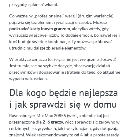
przygodę z planszówkami.
Co ważne, w „profesjonalnej” wersji (drugim wariancie)
pojawia się też element rywalizacji o zasoby. Możesz
podkradać karty innym graczom
, ale tylko wtedy, gdy
wyrzucisz właściwe liczby. To dodaje emocji, bo nawet jeśli
ktoś buduje świetne kombinacje, Ty możesz spróbować
utrudnić mu dalsze zbieranie elementów.
W praktyce oznacza to, że gra nie jest wyłącznie „losowa”.
Jest tu miejsce na szybkie decyzje, obserwację działań
przeciwników i dopasowanie strategii do tego, co aktualnie
wypada na kościach.
Dla kogo będzie najlepsza
i jak sprawdzi się w domu
Ravensburger Mix Max 20855 (wersja niemiecka) jest
przeznaczona dla
2–6 graczy
, więc sprawdzi się zarówno w
rodzinnych rozgrywkach, jak i w sytuacjach, gdy dołączają
znajomi. Wiek rekomendowany to
od 4 lat
, a proste zasady