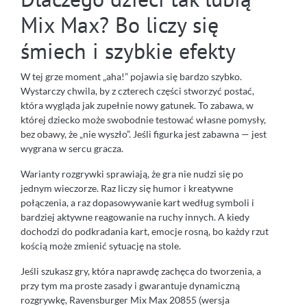
Mix Max? Bo liczy się
śmiech i szybkie efekty
W tej grze moment „aha!” pojawia się bardzo szybko.
Wystarczy chwila, by z czterech części stworzyć postać,
która wygląda jak zupełnie nowy gatunek. To zabawa, w
której dziecko może swobodnie testować własne pomysły,
bez obawy, że „nie wyszło”. Jeśli figurka jest zabawna — jest
wygrana w sercu gracza.
Warianty rozgrywki sprawiają, że gra nie nudzi się po
jednym wieczorze. Raz liczy się humor i kreatywne
połączenia, a raz dopasowywanie kart według symboli i
bardziej aktywne reagowanie na ruchy innych. A kiedy
dochodzi do podkradania kart, emocje rosną, bo każdy rzut
kością może zmienić sytuację na stole.
Jeśli szukasz gry, która naprawdę zachęca do tworzenia, a
przy tym ma proste zasady i gwarantuje dynamiczną
rozgrywkę, Ravensburger Mix Max 20855 (wersja