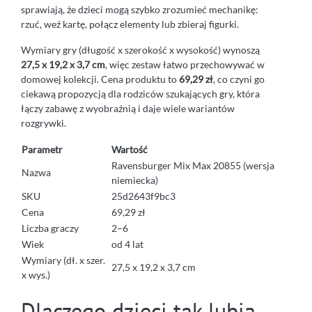
sprawiają, że dzieci mogą szybko zrozumieć mechanikę:
rzuć, weź kartę, połącz elementy lub zbieraj figurki.
Wymiary gry (długość x szerokość x wysokość) wynoszą
27,5 x 19,2 x 3,7 cm
, więc zestaw łatwo przechowywać w
domowej kolekcji. Cena produktu to
69,29 zł
, co czyni go
ciekawą propozycją dla rodziców szukających gry, która
łączy zabawę z wyobraźnią i daje wiele wariantów
rozgrywki.
Parametr
Wartość
Ravensburger Mix Max 20855 (wersja
Nazwa
niemiecka)
SKU
25d2643f9bc3
Cena
69,29 zł
Liczba graczy
2–6
Wiek
od 4 lat
Wymiary (dł. x szer.
27,5 x 19,2 x 3,7 cm
x wys.)
Dlaczego dzieci tak lubią