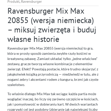
Produkt
,
Ravensburger
Ravensburger Mix Max
20855 (wersja niemiecka)
– miksuj zwierzęta i buduj
własne historie
Ravensburger Mix Max 20855 (wersja niemiecka) to gra,
która w prosty sposób zamienia zwykłe rzuty kośćmi w
kreatywną zabawę. Zamiast układać tylko „jedne właściwe”
zestawy, gracze tworzą własne kombinacje z elementów
zwierząt. Efekt? Powstają postacie, które trudno skojarzyć z
jakąkolwiek książką przyrodniczą — niedźwiedź w tutu, ale z
nogami zebry i akcentami rodem z kangura, brzmi jak czyste
szaleństwo.
To właśnie dlatego Mix Max tak wciąga: każda partia może
wyglądać inaczej, bo liczy się zarówno szczęście w kościach,
jak i pomysłowość w dobieraniu kart. W dwóch wariantach
rozgrywki cel jest podobny (zbieranie jak największej liczby