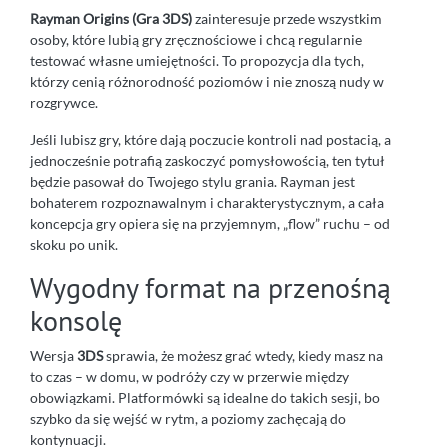
Rayman Origins (Gra 3DS)
zainteresuje przede wszystkim
osoby, które lubią gry zręcznościowe i chcą regularnie
testować własne umiejętności. To propozycja dla tych,
którzy cenią różnorodność poziomów i nie znoszą nudy w
rozgrywce.
Jeśli lubisz gry, które dają poczucie kontroli nad postacią, a
jednocześnie potrafią zaskoczyć pomysłowością, ten tytuł
będzie pasował do Twojego stylu grania. Rayman jest
bohaterem rozpoznawalnym i charakterystycznym, a cała
koncepcja gry opiera się na przyjemnym, „flow” ruchu – od
skoku po unik.
Wygodny format na przenośną
konsolę
Wersja
3DS
sprawia, że możesz grać wtedy, kiedy masz na
to czas – w domu, w podróży czy w przerwie między
obowiązkami. Platformówki są idealne do takich sesji, bo
szybko da się wejść w rytm, a poziomy zachęcają do
kontynuacji.