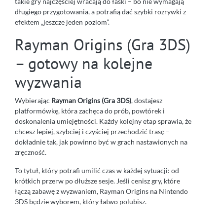
takie gry najczęściej wracają do łaski – bo nie wymagają
długiego przygotowania, a potrafią dać szybki rozrywki z
efektem „jeszcze jeden poziom”.
Rayman Origins (Gra 3DS)
– gotowy na kolejne
wyzwania
Wybierając
Rayman Origins (Gra 3DS)
, dostajesz
platformówkę, która zachęca do prób, powtórek i
doskonalenia umiejętności. Każdy kolejny etap sprawia, że
chcesz lepiej, szybciej i czyściej przechodzić trasę –
dokładnie tak, jak powinno być w grach nastawionych na
zręczność.
To tytuł, który potrafi umilić czas w każdej sytuacji: od
krótkich przerw po dłuższe sesje. Jeśli cenisz gry, które
łączą zabawę z wyzwaniem, Rayman Origins na Nintendo
3DS będzie wyborem, który łatwo polubisz.