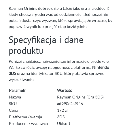
Rayman Origins dobrze działa także jako gra „na oddech”,
kiedy chcesz się oderwać od codzienności. Jednocześnie
potrafi dostarczyć wyzwań, które sprawiają, że wracasz, by
poprawić wynik lub przejść etap bezbłędnie.
Specyfikacja i dane
produktu
Poniżej znajdziesz najważniejsze informacje o produkcie.
Warto zwrócić uwagę na zgodność z platformą
Nintendo
3DS
oraz na identyfikator SKU, który ułatwia sprawne
wyszukiwanie.
Parametr
Wartość
Nazwa
Rayman Origins (Gra 3DS)
SKU
ad990c2af946
Cena
172 zł
Platforma / wersja
3DS
Producent / wydawca
Ubisoft