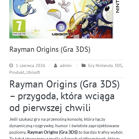
Rayman Origins (Gra 3DS)
1 czerwca 2026
admin
Gry Nintendo 3DS
,
Produkt
,
Ubisoft
Rayman Origins (Gra 3DS)
– przygoda, która wciąga
od pierwszej chwili
Jeśli szukasz gry na przenośną konsolę, która łączy
dynamiczną rozgrywkę, humor i świetnie zaprojektowane
poziomy,
Rayman Origins (Gra 3DS)
to bardzo trafny wybór.
To tytuł stworzony z myślą o fanach platformówek, którzy