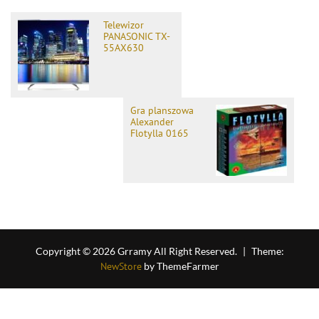
Telewizor
PANASONIC TX-
55AX630
Gra planszowa
Alexander
Flotylla 0165
Copyright © 2026 Grramy All Right Reserved.
|
Theme:
NewStore
by ThemeFarmer