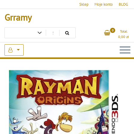
Skip
Sklep
Moje konto
BLOG
to
Grramy
content
0
Total
0,00
zł