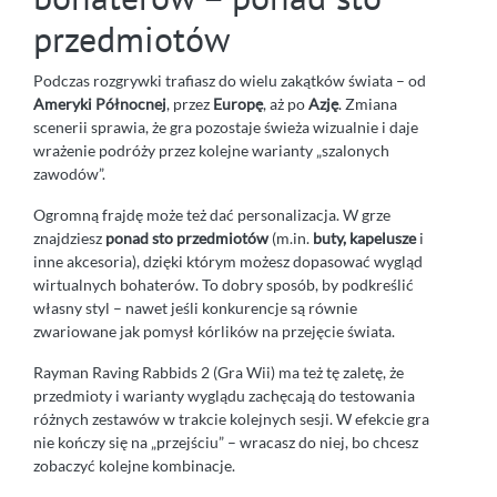
przedmiotów
Podczas rozgrywki trafiasz do wielu zakątków świata – od
Ameryki Północnej
, przez
Europę
, aż po
Azję
. Zmiana
scenerii sprawia, że gra pozostaje świeża wizualnie i daje
wrażenie podróży przez kolejne warianty „szalonych
zawodów”.
Ogromną frajdę może też dać personalizacja. W grze
znajdziesz
ponad sto przedmiotów
(m.in.
buty, kapelusze
i
inne akcesoria), dzięki którym możesz dopasować wygląd
wirtualnych bohaterów. To dobry sposób, by podkreślić
własny styl – nawet jeśli konkurencje są równie
zwariowane jak pomysł kórlików na przejęcie świata.
Rayman Raving Rabbids 2 (Gra Wii) ma też tę zaletę, że
przedmioty i warianty wyglądu zachęcają do testowania
różnych zestawów w trakcie kolejnych sesji. W efekcie gra
nie kończy się na „przejściu” – wracasz do niej, bo chcesz
zobaczyć kolejne kombinacje.