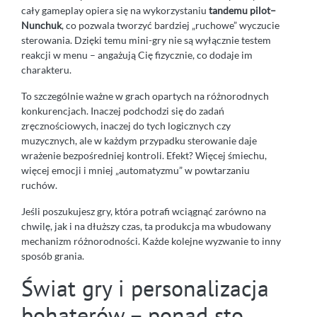
cały gameplay opiera się na wykorzystaniu
tandemu pilot–
Nunchuk
, co pozwala tworzyć bardziej „ruchowe” wyczucie
sterowania. Dzięki temu mini-gry nie są wyłącznie testem
reakcji w menu – angażują Cię fizycznie, co dodaje im
charakteru.
To szczególnie ważne w grach opartych na różnorodnych
konkurencjach. Inaczej podchodzi się do zadań
zręcznościowych, inaczej do tych logicznych czy
muzycznych, ale w każdym przypadku sterowanie daje
wrażenie bezpośredniej kontroli. Efekt? Więcej śmiechu,
więcej emocji i mniej „automatyzmu” w powtarzaniu
ruchów.
Jeśli poszukujesz gry, która potrafi wciągnąć zarówno na
chwilę, jak i na dłuższy czas, ta produkcja ma wbudowany
mechanizm różnorodności. Każde kolejne wyzwanie to inny
sposób grania.
Świat gry i personalizacja
bohaterów – ponad sto