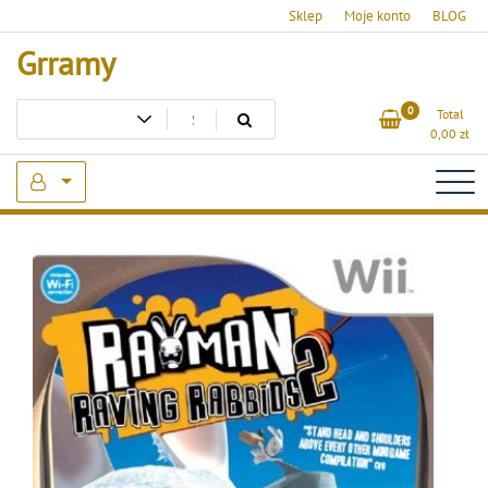
Skip
Sklep
Moje konto
BLOG
to
Grramy
content
0
Total
0,00
zł