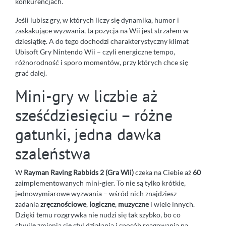
konkurencjach.
Jeśli lubisz gry, w których liczy się dynamika, humor i
zaskakujące wyzwania, ta pozycja na Wii jest strzałem w
dziesiątkę. A do tego dochodzi charakterystyczny klimat
Ubisoft Gry Nintendo Wii – czyli energiczne tempo,
różnorodność i sporo momentów, przy których chce się
grać dalej.
Mini-gry w liczbie aż
sześćdziesięciu – różne
gatunki, jedna dawka
szaleństwa
W
Rayman Raving Rabbids 2 (Gra Wii)
czeka na Ciebie aż
60
zaimplementowanych mini-gier. To nie są tylko krótkie,
jednowymiarowe wyzwania – wśród nich znajdziesz
zadania
zręcznościowe
,
logiczne
,
muzyczne
i wiele innych.
Dzięki temu rozgrywka nie nudzi się tak szybko, bo co
chwilę zmienia się styl działania i sposób reagowania na