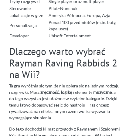
Tryby rozgrywki
Single player oraz multiplayer
Sterowanie
Pilot–Nunchuk
Lokalizacje w grze
Ameryka Północna, Europa, Azja
Ponad 100 przedmiotów (m.in. buty,
Personalizacja
kapelusze)
Developer
Ubisoft Entertainment
Dlaczego warto wybrać
Rayman Raving Rabbids 2
na Wii?
Ta gra wyróżnia się tym, że nie opiera się na jednym rodzaju
rozgrywki. Masz
zręczność
,
logikę
i elementy
muzyczne
, a
do tego wszystko jest ułożone w czytelne
kategorie
. Dzięki
temu łatwo dopasować sesję do nastroju – raz chcesz
rywalizować na refleks, innym razem wolisz wyzwania
wymagające skupienia.
Do tego dochodzi klimat przygody z Raymanem i Szalonymi
Kórlikami, w którym absurdem rządzi humor. W tle jest