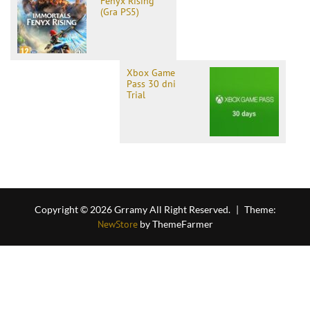
Fenyx Rising
(Gra PS5)
Xbox Game
Pass 30 dni
Trial
Copyright © 2026 Grramy All Right Reserved.
|
Theme:
NewStore
by ThemeFarmer