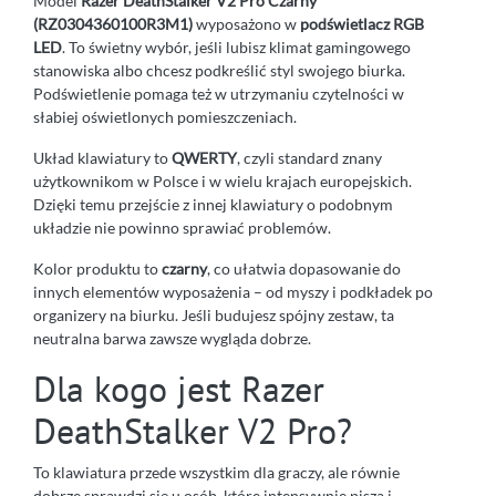
Model
Razer DeathStalker V2 Pro Czarny
(RZ0304360100R3M1)
wyposażono w
podświetlacz RGB
LED
. To świetny wybór, jeśli lubisz klimat gamingowego
stanowiska albo chcesz podkreślić styl swojego biurka.
Podświetlenie pomaga też w utrzymaniu czytelności w
słabiej oświetlonych pomieszczeniach.
Układ klawiatury to
QWERTY
, czyli standard znany
użytkownikom w Polsce i w wielu krajach europejskich.
Dzięki temu przejście z innej klawiatury o podobnym
układzie nie powinno sprawiać problemów.
Kolor produktu to
czarny
, co ułatwia dopasowanie do
innych elementów wyposażenia – od myszy i podkładek po
organizery na biurku. Jeśli budujesz spójny zestaw, ta
neutralna barwa zawsze wygląda dobrze.
Dla kogo jest Razer
DeathStalker V2 Pro?
To klawiatura przede wszystkim dla graczy, ale równie
dobrze sprawdzi się u osób, które intensywnie piszą i