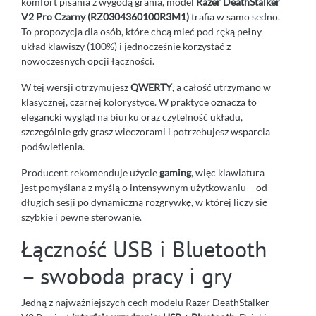
komfort pisania z wygodą grania, model
Razer DeathStalker
V2 Pro Czarny (RZ0304360100R3M1)
trafia w samo sedno.
To propozycja dla osób, które chcą mieć pod ręką pełny
układ klawiszy (100%) i jednocześnie korzystać z
nowoczesnych opcji łączności.
W tej wersji otrzymujesz
QWERTY
, a całość utrzymano w
klasycznej, czarnej kolorystyce. W praktyce oznacza to
elegancki wygląd na biurku oraz czytelność układu,
szczególnie gdy grasz wieczorami i potrzebujesz wsparcia
podświetlenia.
Producent rekomenduje użycie
gaming
, więc klawiatura
jest pomyślana z myślą o intensywnym użytkowaniu – od
długich sesji po dynamiczną rozgrywkę, w której liczy się
szybkie i pewne sterowanie.
Łączność USB i Bluetooth
– swoboda pracy i gry
Jedną z najważniejszych cech modelu Razer DeathStalker