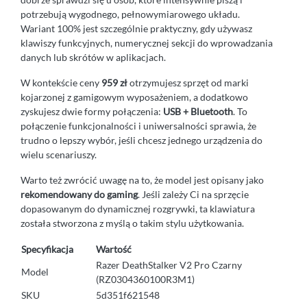
potrzebują wygodnego, pełnowymiarowego układu.
Wariant 100% jest szczególnie praktyczny, gdy używasz
klawiszy funkcyjnych, numerycznej sekcji do wprowadzania
danych lub skrótów w aplikacjach.
W kontekście ceny
959 zł
otrzymujesz sprzęt od marki
kojarzonej z gamigowym wyposażeniem, a dodatkowo
zyskujesz dwie formy połączenia:
USB + Bluetooth
. To
połączenie funkcjonalności i uniwersalności sprawia, że
trudno o lepszy wybór, jeśli chcesz jednego urządzenia do
wielu scenariuszy.
Warto też zwrócić uwagę na to, że model jest opisany jako
rekomendowany do gaming
. Jeśli zależy Ci na sprzęcie
dopasowanym do dynamicznej rozgrywki, ta klawiatura
została stworzona z myślą o takim stylu użytkowania.
Specyfikacja
Wartość
Razer DeathStalker V2 Pro Czarny
Model
(RZ0304360100R3M1)
SKU
5d351f621548