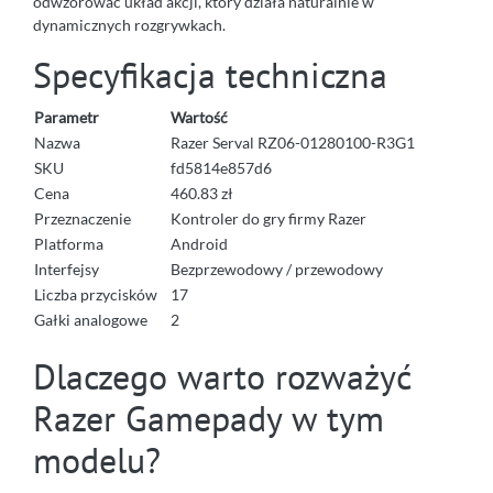
odwzorować układ akcji, który działa naturalnie w
dynamicznych rozgrywkach.
Specyfikacja techniczna
Parametr
Wartość
Nazwa
Razer Serval RZ06-01280100-R3G1
SKU
fd5814e857d6
Cena
460.83 zł
Przeznaczenie
Kontroler do gry firmy Razer
Platforma
Android
Interfejsy
Bezprzewodowy / przewodowy
Liczba przycisków
17
Gałki analogowe
2
Dlaczego warto rozważyć
Razer Gamepady w tym
modelu?