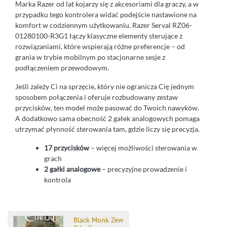
Marka Razer od lat kojarzy się z akcesoriami dla graczy, a w
przypadku tego kontrolera widać podejście nastawione na
komfort w codziennym użytkowaniu. Razer Serval RZ06-
01280100-R3G1 łączy klasyczne elementy sterujące z
rozwiązaniami, które wspierają różne preferencje – od
grania w trybie mobilnym po stacjonarne sesje z
podłączeniem przewodowym.
Jeśli zależy Ci na sprzęcie, który nie ogranicza Cię jednym
sposobem połączenia i oferuje rozbudowany zestaw
przycisków, ten model może pasować do Twoich nawyków.
A dodatkowo sama obecność 2 gałek analogowych pomaga
utrzymać płynność sterowania tam, gdzie liczy się precyzja.
17 przycisków
– więcej możliwości sterowania w
grach
2 gałki analogowe
– precyzyjne prowadzenie i
kontrola
Black Monk Zew