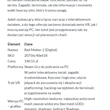
skróty. Zagadki, terminale, ukryte informacje i momenty
walki tworzą rytm, który trzyma uwagę.
Jeżeli szukasz gry, która łączy narrację z interaktywnym
światem, a do tego oferuje zarówno doświadczenie VR, jak i
mocną wersję PC, ten tytuł jest przygotowany tak, by
dostarczyć emocji od pierwszych chwil.
Element
Dane
Nazwa
Red Matter 2 (Digital)
SKU
20756c40e618
Cena
140.55 zł
Platforma
Steam Gry do pobrania na PC
W pełni interaktywny świat; zagadki
środowiskowe, fizyczne i logiczne; użycie
Tryb VR
jetpack do poruszania się i eksploracji
platforming; hacking narzędziem do terminali;
przygotowanie na walkę
High-resolution textures; najwyższy polycount
Wersja PC
mesh zawsze widoczny (bez mesh LOD);
– grafika
dynamic shadows; Indirect Shadows