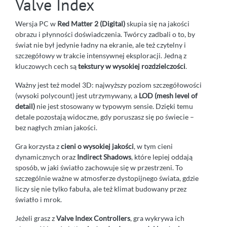
Valve Index
Wersja PC w
Red Matter 2 (Digital)
skupia się na jakości
obrazu i płynności doświadczenia. Twórcy zadbali o to, by
świat nie był jedynie ładny na ekranie, ale też czytelny i
szczegółowy w trakcie intensywnej eksploracji. Jedną z
kluczowych cech są
tekstury w wysokiej rozdzielczości
.
Ważny jest też model 3D: najwyższy poziom szczegółowości
(wysoki polycount) jest utrzymywany, a
LOD (mesh level of
detail)
nie jest stosowany w typowym sensie. Dzięki temu
detale pozostają widoczne, gdy poruszasz się po świecie –
bez nagłych zmian jakości.
Gra korzysta z
cieni o wysokiej jakości
, w tym cieni
dynamicznych oraz
Indirect Shadows
, które lepiej oddają
sposób, w jaki światło zachowuje się w przestrzeni. To
szczególnie ważne w atmosferze dystopijnego świata, gdzie
liczy się nie tylko fabuła, ale też klimat budowany przez
światło i mrok.
Jeżeli grasz z
Valve Index Controllers
, gra wykrywa ich