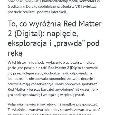
obecność i wyświetla
niestandardowy model kontrolera
w
środku gry. Daje to spójniejsze wrażenia w VR i zwiększa
poczucie realizmu podczas interakcji.
To, co wyróżnia Red Matter
2 (Digital): napięcie,
eksploracja i „prawda” pod
ręką
W tej historii nie chodzi wyłącznie o ucieczkę z miejsca,
gdzie „coś poszło nie tak”.
Red Matter 2 (Digital)
prowadzi
cię przez kolejne etapy dochodzenia do odpowiedzi, a
jednocześnie nie pozwala zapomnieć, że twoje decyzje i
odkrycia mają konsekwencje. Kiedy ponownie spotykasz
Red Matter – jeszcze bardziej „uwolnione” niż wcześniej –
gra podkręca stawkę i wciąga cię w spiralę pytań.
Volgravia ma więcej sekretów, niż mógłbyś przypuszczać.
To właśnie ta warstwa tajemnicy sprawia, że warto wracać
do świata i dokładnie badać otoczenie, zamiast iść na