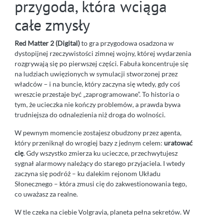
przygoda, która wciąga
całe zmysły
Red Matter 2 (Digital)
to gra przygodowa osadzona w
dystopijnej rzeczywistości zimnej wojny, której wydarzenia
rozgrywają się po pierwszej części. Fabuła koncentruje się
na ludziach uwięzionych w symulacji stworzonej przez
władców – i na buncie, który zaczyna się wtedy, gdy coś
wreszcie przestaje być „zaprogramowane”. To historia o
tym, że ucieczka nie kończy problemów, a prawda bywa
trudniejsza do odnalezienia niż droga do wolności.
W pewnym momencie zostajesz obudzony przez agenta,
który przeniknął do wrogiej bazy z jednym celem:
uratować
cię
. Gdy wszystko zmierza ku ucieczce, przechwytujesz
sygnał alarmowy należący do starego przyjaciela. I wtedy
zaczyna się podróż – ku dalekim rejonom Układu
Słonecznego – która zmusi cię do zakwestionowania tego,
co uważasz za realne.
W tle czeka na ciebie Volgravia, planeta pełna sekretów. W