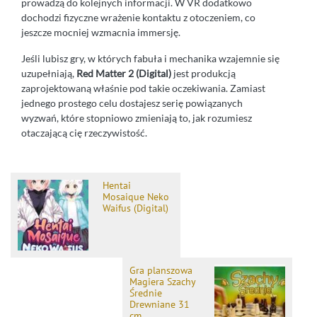
prowadzą do kolejnych informacji. W VR dodatkowo
dochodzi fizyczne wrażenie kontaktu z otoczeniem, co
jeszcze mocniej wzmacnia immersję.
Jeśli lubisz gry, w których fabuła i mechanika wzajemnie się
uzupełniają,
Red Matter 2 (Digital)
jest produkcją
zaprojektowaną właśnie pod takie oczekiwania. Zamiast
jednego prostego celu dostajesz serię powiązanych
wyzwań, które stopniowo zmieniają to, jak rozumiesz
otaczającą cię rzeczywistość.
Hentai
Mosaique Neko
Waifus (Digital)
Gra planszowa
Magiera Szachy
Średnie
Drewniane 31
cm