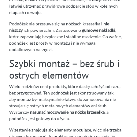
łatwiej utrzymać prawidłowe podparcie stóp w kolejnych
etapach rozwoju.
Podnóżek nie przesuwa się na nóżkach krzesełka i
nie
niszczy
ich powierzchni. Zastosowano
gumowe nakładki
,
które zapewniają bezpieczne i stabilne osadzenie. Co ważne,
podnóżek jest prosty w montażu i nie wymaga
dodatkowych narzędzi.
Szybki montaż – bez śrub i
ostrych elementów
Wielu rodziców ceni produkty, które da się założyć od razu,
bez przygotowań. Ten podnóżek jest skonstruowany tak,
aby montaż był maksymalnie łatwy: do zamocowania nie
stosuje się ostrych metalowych elementów ani śrub.
Wystarczy
nasunąć mocowanie na nóżkę krzesełka
, a
podnóżek jest gotowy do użycia.
W zestawie znajdują się elementy mocujące, więc nie trzeba
niczego dokupywać. To praktyczne podejście sprawia, że