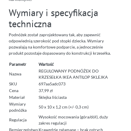
Wymiary i specyfikacja
techniczna
Podnóżek został zaprojektowany tak, aby zapewnić
odpowiednią szerokość pod stopki dziecka. Wymiary
pozwalają na komfortowe podparcie, a jednocześnie
produkt pozostaje dopasowany do konstrukcji krzesełka.
Parametr
Wartość
REGULOWANY PODNÓŻEK DO
Nazwa
KRZESEŁKA IKEA ANTILOP SKLEJKA
SKU
697aa5adc073
Cena
37,99 zł
Materiał
Sklejka liściasta
Wymiary
50 x 10 x 1,2 cm (+/- 0,3 cm)
podnóżka
Wysokość mocowania (góra/dół), duży
Regulacja
zakres regulacji
Bezpieczeństwo
Krawędzie załamane – brak ostrych