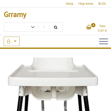
Skip
Sklep
Moje konto
BLOG
to
Grramy
content
0
Total
0,00
zł