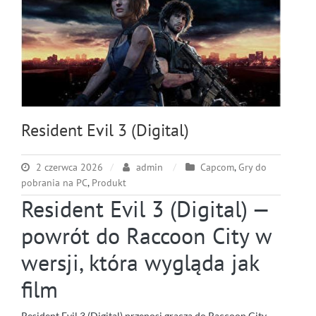
Resident Evil 3 (Digital)
2 czerwca 2026
admin
Capcom
,
Gry do
pobrania na PC
,
Produkt
Resident Evil 3 (Digital) —
powrót do Raccoon City w
wersji, która wygląda jak
film
Resident Evil 3 (Digital) przenosi gracza do Raccoon City