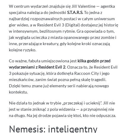
W centrum wydarzeń znajduje się Jill Valentine — agentka
specjalna należąca do jednostki
S.T.A.R.S.
To jedna z
najbardziej rozpoznawalnych postaci w całym uniwersum
gier wideo, a w Resident Evil 3 (Digital) dostajesz jej historię
w intensywnym, bezlitosnym rytmie. Gra opowiada o tym,
jak wygląda ucieczka z miasta opanowanego przez zombie i
inne, przerażające kreatury, gdy kolejne kroki oznaczają
kolejne ryzyko.
Co ważne, fabuła umiejscowiona jest
kilka godzin przed
wydarzeniami z Resident Evil 2
. Oznacza to, że Resident Evil
3 pokazuje sytuację, która dotknęła Raccoon City i jego
mieszkańców, zanim świat pozna pełną skalę tragedii.
Dzięki temu znane już elementy serii nabierają nowego
kontekstu.
Nie działa to jednak w trybie „przeczekaj i ucieknij”. Jill nie
jest w stanie zniknąć z pola widzenia — a przynajmniej nie
na długo. Na jej drodze pojawia się ktoś, kto nie odpuszcza.
Nemesis: inteligentny