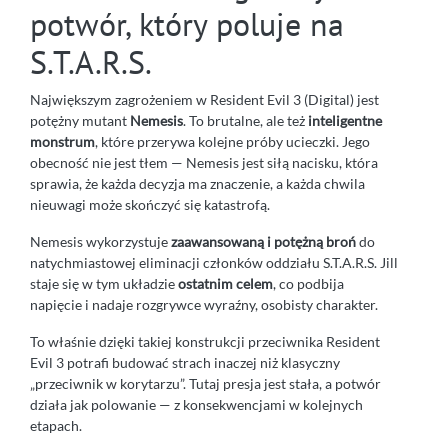
potwór, który poluje na
S.T.A.R.S.
Największym zagrożeniem w Resident Evil 3 (Digital) jest
potężny mutant
Nemesis
. To brutalne, ale też
inteligentne
monstrum
, które przerywa kolejne próby ucieczki. Jego
obecność nie jest tłem — Nemesis jest siłą nacisku, która
sprawia, że każda decyzja ma znaczenie, a każda chwila
nieuwagi może skończyć się katastrofą.
Nemesis wykorzystuje
zaawansowaną i potężną broń
do
natychmiastowej eliminacji członków oddziału S.T.A.R.S. Jill
staje się w tym układzie
ostatnim celem
, co podbija
napięcie i nadaje rozgrywce wyraźny, osobisty charakter.
To właśnie dzięki takiej konstrukcji przeciwnika Resident
Evil 3 potrafi budować strach inaczej niż klasyczny
„przeciwnik w korytarzu”. Tutaj presja jest stała, a potwór
działa jak polowanie — z konsekwencjami w kolejnych
etapach.