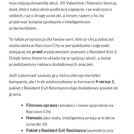
mocniejszą dynamikę akcji. Jill Valentine i Nemesis tworzą
duet, który naturalnie podkręca napięcie: raz walczysz o
oddech, raz o drogę ucieczki, a innym razem o to, by
przetrwać kolejne spotkanie z inteligentnym
przeciwnikiem.
To także propozycja dla fanów serii, którzy chcą zobaczyć
wydarzenia w Raccoon City w perspektywie rozgrywki
dziejącej się
przed
wydarzeniami znanymi z Resident Evil 2.
Dzięki temu historia układa się w spójną całość, a świat
przedstawiony nabiera dodatkowych znaczeń.
Jeśli natomiast szukasz gry, która oferuje nie tylko
kampanię, ale i tryb wieloosobowy w formacie
4 versus 1
,
pakiet z Resident Evil Resistance daje dodatkowy powód do
grania.
Filmowa oprawa
remake’u i nowe spojrzenie na
Raccoon City
Nemesis
jako stała, inteligentna presja w trakcie
ucieczki Jill
Pakiet z Resident Evil Resistance
(asymetryczny