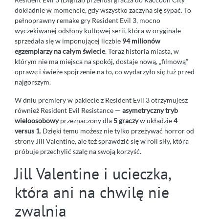
dokładnie w momencie, gdy wszystko zaczyna się sypać. To
pełnoprawny remake gry Resident Evil 3, mocno
wyczekiwanej odsłony kultowej serii, która w oryginale
sprzedała się w imponującej liczbie
94 milionów
egzemplarzy na całym świecie
. Teraz historia miasta, w
którym nie ma miejsca na spokój, dostaje nową, „filmową”
oprawę i świeże spojrzenie na to, co wydarzyło się tuż przed
najgorszym.
W dniu premiery w pakiecie z Resident Evil 3 otrzymujesz
również Resident Evil Resistance —
asymetryczny tryb
wieloosobowy
przeznaczony dla
5 graczy
w układzie
4
versus 1
. Dzięki temu możesz nie tylko przeżywać horror od
strony Jill Valentine, ale też sprawdzić się w roli siły, która
próbuje przechylić szalę na swoją korzyść.
Jill Valentine i ucieczka,
która ani na chwilę nie
zwalnia