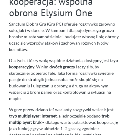
kooperacja: wspólna
obrona Elysium One
Sanctum Dobra Gra (Gra PC) oferuje rozgrywkę zarówno
solo, jak i w duecie. W kampanii dla pojedynczego gracza
bronisz miasta samodzielnie i budujesz własną linię obrony,
ucząc się wzorców ataków i zachowań różnych typów
kosmitów.
Dla tych, którzy wolą wspólne działania, dostępny jest
tryb
kooperacyjny
. W nim
dwóch graczy
łączy siły, by
skuteczniej odpierać fale. Taka forma rozgrywki świetnie
pasuje do strategii: jedna osoba może skupić się na
budowaniu i ulepszaniu obrony, a druga na aktywnym
wsparciu z broni palnej oraz kontrolowaniu sytuacji na
mapie.
W grze przewidziano też warianty rozgrywki w sieci: jest
tryb multiplayer: internet
, a jednocześnie podano
tryb
multiplayer: brak
– dlatego warto potraktować kooperację
jako funkcję gry w układzie 1–2 graczy, zgodnie z
dostępnymi opcjami na platformie. Najważniejsze