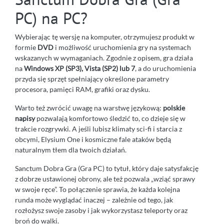
PC) na PC?
Wybierając tę wersję na komputer, otrzymujesz produkt w
formie
DVD
i możliwość uruchomienia gry na systemach
wskazanych w wymaganiach. Zgodnie z opisem, gra działa
na
Windows XP (SP3), Vista (SP2) lub 7
, a do uruchomienia
przyda się sprzęt spełniający określone parametry
procesora, pamięci RAM, grafiki oraz dysku.
Warto też zwrócić uwagę na warstwę językową:
polskie
napisy
pozwalają komfortowo śledzić to, co dzieje się w
trakcie rozgrywki. A jeśli lubisz klimaty sci-fi i starcia z
obcymi, Elysium One i kosmiczne fale ataków będą
naturalnym tłem dla twoich działań.
Sanctum Dobra Gra (Gra PC) to tytuł, który daje satysfakcję
z dobrze ustawionej obrony, ale też pozwala „wziąć sprawy
w swoje ręce”. To połączenie sprawia, że każda kolejna
runda może wyglądać inaczej – zależnie od tego, jak
rozłożysz swoje zasoby i jak wykorzystasz teleporty oraz
broń do walki.