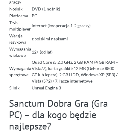
graczy
Nośnik
DVD (1 nośnik)
Platforma
PC
Tryb
internet (kooperacja 1-2 graczy)
multiplayer
Wersja
z polskimi napisami
językowa
Wymagania
12+ (od lat)
wiekowe
Quad Core i5 2.0 GHz, 2 GB RAM (4 GB RAM –
Wymagania
Vista/7), karta grafiki 512 MB (GeForce 8800
sprzętowe
GT lub lepsza), 2 GB HDD, Windows XP (SP3) /
Vista (SP2) / 7, łącze internetowe
Silnik
Unreal Engine 3
Sanctum Dobra Gra (Gra
PC) – dla kogo będzie
najlepsze?