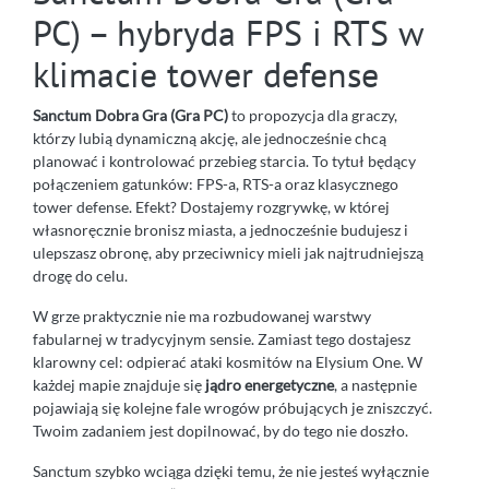
PC) – hybryda FPS i RTS w
klimacie tower defense
Sanctum Dobra Gra (Gra PC)
to propozycja dla graczy,
którzy lubią dynamiczną akcję, ale jednocześnie chcą
planować i kontrolować przebieg starcia. To tytuł będący
połączeniem gatunków: FPS-a, RTS-a oraz klasycznego
tower defense. Efekt? Dostajemy rozgrywkę, w której
własnoręcznie bronisz miasta, a jednocześnie budujesz i
ulepszasz obronę, aby przeciwnicy mieli jak najtrudniejszą
drogę do celu.
W grze praktycznie nie ma rozbudowanej warstwy
fabularnej w tradycyjnym sensie. Zamiast tego dostajesz
klarowny cel: odpierać ataki kosmitów na Elysium One. W
każdej mapie znajduje się
jądro energetyczne
, a następnie
pojawiają się kolejne fale wrogów próbujących je zniszczyć.
Twoim zadaniem jest dopilnować, by do tego nie doszło.
Sanctum szybko wciąga dzięki temu, że nie jesteś wyłącznie