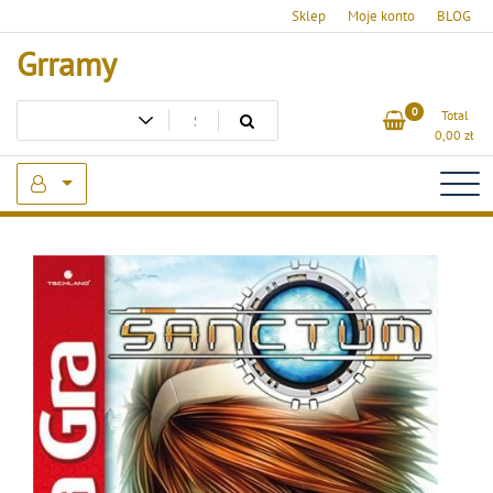
Skip
Sklep
Moje konto
BLOG
to
Grramy
content
0
Total
0,00
zł