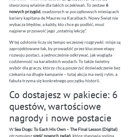
stworzoną właśnie dla takich oczekiwań. To zestaw
6
nowych przygód
, osadzonych w początkowych miesiącach
kariery kapitana de Maures na Karaibach. Nowy Świat nie
wybacza błędów, a każdy, kto chce go podbić, musi
najpierw przyswoić jego „ostatnią lekcję”.
W tej odsłonie liczy się tempo wczesnej rozgrywki: misje są
zaprojektowane tak, by prowadzić przez kluczowe etapy
rozwoju postaci, a jednocześnie odkrywać, jak wygląda
codzienność na karaibskich wodach. To także świetny
wybór dla graczy, którzy chcą poszerzyć doświadczenie bez
czekania na długie kampanie – tutaj akcja ma swój rytm, a
fabuła trzyma się konkretnego początku historii.
Co dostajesz w pakiecie: 6
questów, wartościowe
nagrody i nowe postacie
W
Sea Dogs: To Each His Own – The Final Lesson (Digital)
otrzymujesz
sześć nowych zadań
, które stanowią spójną