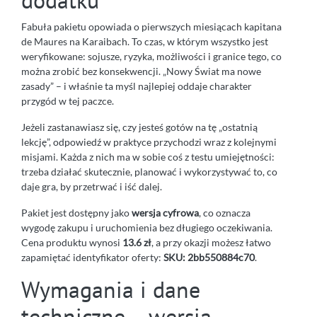
dodatku
Fabuła pakietu opowiada o pierwszych miesiącach kapitana
de Maures na Karaibach. To czas, w którym wszystko jest
weryfikowane: sojusze, ryzyka, możliwości i granice tego, co
można zrobić bez konsekwencji. „Nowy Świat ma nowe
zasady” – i właśnie ta myśl najlepiej oddaje charakter
przygód w tej paczce.
Jeżeli zastanawiasz się, czy jesteś gotów na tę „ostatnią
lekcję”, odpowiedź w praktyce przychodzi wraz z kolejnymi
misjami. Każda z nich ma w sobie coś z testu umiejętności:
trzeba działać skutecznie, planować i wykorzystywać to, co
daje gra, by przetrwać i iść dalej.
Pakiet jest dostępny jako
wersja cyfrowa
, co oznacza
wygodę zakupu i uruchomienia bez długiego oczekiwania.
Cena produktu wynosi
13.6 zł
, a przy okazji możesz łatwo
zapamiętać identyfikator oferty:
SKU: 2bb550884c70
.
Wymagania i dane
techniczne – wersja