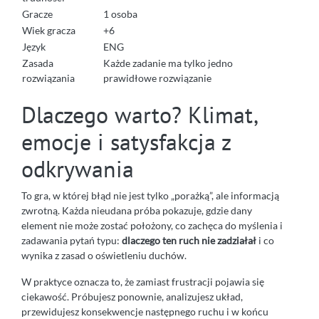
Gracze
1 osoba
Wiek gracza
+6
Język
ENG
Zasada
Każde zadanie ma tylko jedno
rozwiązania
prawidłowe rozwiązanie
Dlaczego warto? Klimat,
emocje i satysfakcja z
odkrywania
To gra, w której błąd nie jest tylko „porażką”, ale informacją
zwrotną. Każda nieudana próba pokazuje, gdzie dany
element nie może zostać położony, co zachęca do myślenia i
zadawania pytań typu:
dlaczego ten ruch nie zadziałał
i co
wynika z zasad o oświetleniu duchów.
W praktyce oznacza to, że zamiast frustracji pojawia się
ciekawość. Próbujesz ponownie, analizujesz układ,
przewidujesz konsekwencje następnego ruchu i w końcu