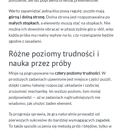
położenie, ale też poprawna orientacja elementów.
Warto zapamiętać jedną kluczową regułę: puzzle mają
górną i dolną stronę
. Dolna strona jest rozpoznawalna po
małych stopkach
, a elementy muszą stać na stopkach. Nie
można ich dowolnie obracać w płaszczyźnie góra–dół, więc
każda próba ma realny wpływ na to, czy rozwiązanie będzie
zgodne z zasadami.
Różne poziomy trudności i
nauka przez próby
Misje są pogrupowane na
cztery poziomy trudności
. W
prostszych zadaniach ujawnione jest miejsce części puzzli,
dzięki czemu łatwiej rozpocząć układanie i szybciej
zrozumieć mechanikę. Im wyższy poziom, tym mniej
podpowiedzi — aż w zadaniach najtrudniejszych nie
wiadomo, jak ułożyć żaden element.
Ta progresja sprawia, że gra naturalnie prowadzi od
pierwszych sukcesów do bardziej wymagających zagadek.
To także sposób uczenia się metodą prób i błędów, tylko w