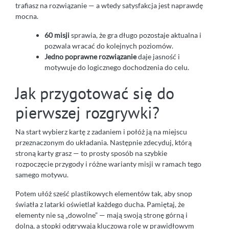
trafiasz na rozwiązanie — a wtedy satysfakcja jest naprawdę
mocna.
60 misji
sprawia, że gra długo pozostaje aktualna i
pozwala wracać do kolejnych poziomów.
Jedno poprawne rozwiązanie
daje jasność i
motywuje do logicznego dochodzenia do celu.
Jak przygotować się do
pierwszej rozgrywki?
Na start wybierz kartę z zadaniem i połóż ją na miejscu
przeznaczonym do układania. Następnie zdecyduj, którą
stroną karty grasz — to prosty sposób na szybkie
rozpoczęcie przygody i różne warianty misji w ramach tego
samego motywu.
Potem ułóż sześć plastikowych elementów tak, aby snop
światła z latarki oświetlał każdego ducha. Pamiętaj, że
elementy nie są „dowolne” — mają swoją stronę górną i
dolną, a stopki odgrywają kluczową rolę w prawidłowym