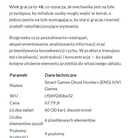
Wiek gracza to
+6
, co oznacza, że mechanika jest na tyle
przystępna, by młodsze osoby mogły wejść w temat, a
jednocześnie na tyle wymagająca, by starsi gracze również
znaleźli satysfakcjonujące wyzwania.
Rozgrywka uczy poszukiwania rozwiązań,
eksperymentowania, analizowania informacji oraz
przewidywania konsekwencji ruchu. W praktyce trenujesz
też cierpliwość, wytrwałość i koncentrację — bo każde
kolejne ułożenie elementu przybliża do właściwego układu.
Parametr
Dane techniczne
Smart Games Ghost Hunters (ENG) IUVI
Nazwa
Games
SKU
cf0692d0be32
Cena
67.79 zł
Liczba zadań
60 (30 kart, dwustronne)
Liczba
6 plastikowych elementów
elementów-puzzli
Poziomy
4 poziomy
trudności