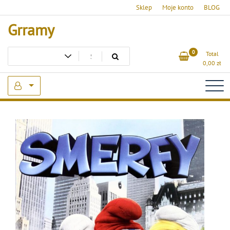
Skip
Sklep
Moje konto
BLOG
to
Grramy
content
0
Total
0,00
zł