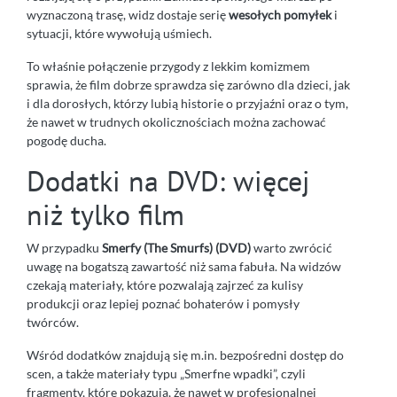
wyznaczoną trasę, widz dostaje serię
wesołych pomyłek
i
sytuacji, które wywołują uśmiech.
To właśnie połączenie przygody z lekkim komizmem
sprawia, że film dobrze sprawdza się zarówno dla dzieci, jak
i dla dorosłych, którzy lubią historie o przyjaźni oraz o tym,
że nawet w trudnych okolicznościach można zachować
pogodę ducha.
Dodatki na DVD: więcej
niż tylko film
W przypadku
Smerfy (The Smurfs) (DVD)
warto zwrócić
uwagę na bogatszą zawartość niż sama fabuła. Na widzów
czekają materiały, które pozwalają zajrzeć za kulisy
produkcji oraz lepiej poznać bohaterów i pomysły
twórców.
Wśród dodatków znajdują się m.in. bezpośredni dostęp do
scen, a także materiały typu „Smerfne wpadki”, czyli
fragmenty, które pokazują, że nawet w profesjonalnej