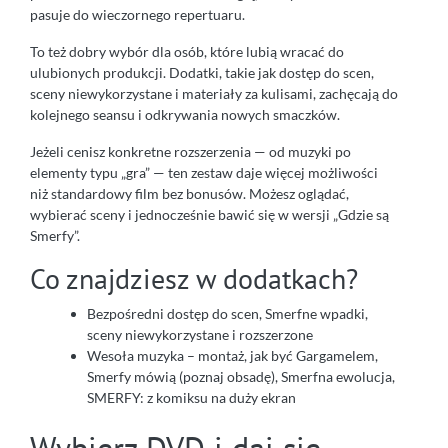
pasuje do wieczornego repertuaru.
To też dobry wybór dla osób, które lubią wracać do
ulubionych produkcji. Dodatki, takie jak dostęp do scen,
sceny niewykorzystane i materiały za kulisami, zachęcają do
kolejnego seansu i odkrywania nowych smaczków.
Jeżeli cenisz konkretne rozszerzenia — od muzyki po
elementy typu „gra” — ten zestaw daje więcej możliwości
niż standardowy film bez bonusów. Możesz oglądać,
wybierać sceny i jednocześnie bawić się w wersji „Gdzie są
Smerfy”.
Co znajdziesz w dodatkach?
Bezpośredni dostęp do scen, Smerfne wpadki,
sceny niewykorzystane i rozszerzone
Wesoła muzyka – montaż, jak być Gargamelem,
Smerfy mówią (poznaj obsadę), Smerfna ewolucja,
SMERFY: z komiksu na duży ekran
Wybierz DVD i daj się