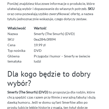
Poniżej znajdziesz kluczowe informacje o produkcie, które
ułatwiają wybór i dopasowanie do własnych potrzeb.
SKU
oraz cena pozwalają szybko zweryfikować ofertę, a nazwa
tytułu jednoznacznie wskazuje, czego dotyczy zestaw.
Właściwość
Wartość
Nazwa
Smerfy (The Smurfs) (DVD)
SKU
0ea284c0f894
Cena
19.99 zł
Typ nośnika
DVD
Główna
Przygoda i humor – Smerfy w świecie
tematyka
ludzi
Dla kogo będzie to dobry
wybór?
Smerfy (The Smurfs) (DVD)
to propozycja dla rodzin, które
chcą spędzić czas razem przy filmie z wyraźną fabułą i dużą
dawką humoru. Jeśli w domu są fani Smerfów albo po
prostu lubicie lekkie historie z magią, ten tytuł dobrze