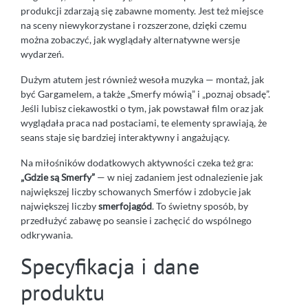
produkcji zdarzają się zabawne momenty. Jest też miejsce
na sceny niewykorzystane i rozszerzone, dzięki czemu
można zobaczyć, jak wyglądały alternatywne wersje
wydarzeń.
Dużym atutem jest również wesoła muzyka — montaż, jak
być Gargamelem, a także „Smerfy mówią” i „poznaj obsadę”.
Jeśli lubisz ciekawostki o tym, jak powstawał film oraz jak
wyglądała praca nad postaciami, te elementy sprawiają, że
seans staje się bardziej interaktywny i angażujący.
Na miłośników dodatkowych aktywności czeka też gra:
„Gdzie są Smerfy”
— w niej zadaniem jest odnalezienie jak
największej liczby schowanych Smerfów i zdobycie jak
największej liczby
smerfojagód
. To świetny sposób, by
przedłużyć zabawę po seansie i zachęcić do wspólnego
odkrywania.
Specyfikacja i dane
produktu