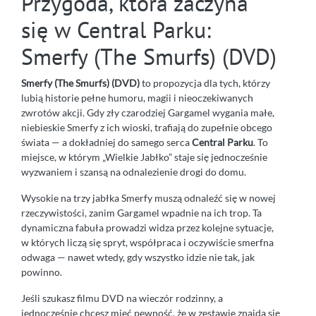
Przygoda, która zaczyna
się w Central Parku:
Smerfy (The Smurfs) (DVD)
Smerfy (The Smurfs) (DVD)
to propozycja dla tych, którzy
lubią historie pełne humoru, magii i nieoczekiwanych
zwrotów akcji. Gdy zły czarodziej Gargamel wygania małe,
niebieskie Smerfy z ich wioski, trafiają do zupełnie obcego
świata — a dokładniej do samego serca
Central Parku
. To
miejsce, w którym „Wielkie Jabłko” staje się jednocześnie
wyzwaniem i szansą na odnalezienie drogi do domu.
Wysokie na trzy jabłka Smerfy muszą odnaleźć się w nowej
rzeczywistości, zanim Gargamel wpadnie na ich trop. Ta
dynamiczna fabuła prowadzi widza przez kolejne sytuacje,
w których liczą się spryt, współpraca i oczywiście smerfna
odwaga — nawet wtedy, gdy wszystko idzie nie tak, jak
powinno.
Jeśli szukasz filmu DVD na wieczór rodzinny, a
jednocześnie chcesz mieć pewność, że w zestawie znajdą się