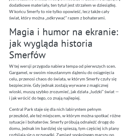
dodatkowe materiały, ten tytuł jest strzałem w dziesiątkę.
W końcu Smerfy to nie tylko opowieść, lecz także cały
świat, który można „odkrywać” razem z bohaterami.
Magia i humor na ekranie:
jak wygląda historia
Smerfów
W tej wersji przygoda nabiera tempa od pierwszych scen.
Gargamel, w swoim nieustannym dążeniu do osiągnięcia
celu, przenosi chaos do świata, w którym Smerfy czuły się
bezpiecznie. Gdy jednak zostają wyrwane z magicznej
wioski, muszą szybko zrozumieć, jak działa „ludzki” świat —
i jak wrócić do tego, co znają najlepiej.
Central Park staje się dla nich labiryntem pełnym
przeszkód, ale też miejscem, w którym można spotkać różne
sytuacje i bohaterów. Smerfy próbują odnaleźć drogę do
domu, jednak im bardziej się spieszą, tym częściej ich plany
rozbijają się o przypadki. Zamiast spokojnego marszu po