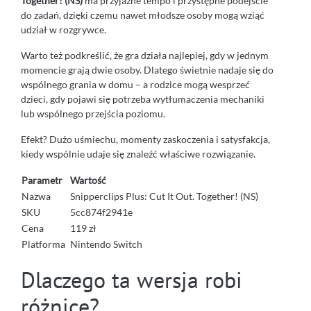
Together! (NS)
ma przyjazne tempo i przystępne podejście
do zadań, dzięki czemu nawet młodsze osoby mogą wziąć
udział w rozgrywce.
Warto też podkreślić, że gra działa najlepiej, gdy w jednym
momencie grają dwie osoby. Dlatego świetnie nadaje się do
wspólnego grania w domu – a rodzice mogą wesprzeć
dzieci, gdy pojawi się potrzeba wytłumaczenia mechaniki
lub wspólnego przejścia poziomu.
Efekt? Dużo uśmiechu, momenty zaskoczenia i satysfakcja,
kiedy wspólnie udaje się znaleźć właściwe rozwiązanie.
Parametr
Wartość
Nazwa
Snipperclips Plus: Cut It Out. Together! (NS)
SKU
5cc874f2941e
Cena
119 zł
Platforma
Nintendo Switch
Dlaczego ta wersja robi
różnicę?