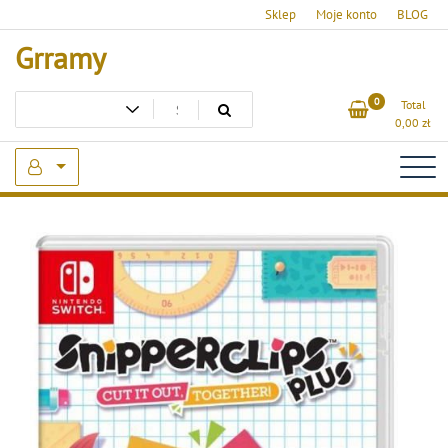
Skip
Sklep
Moje konto
BLOG
to
Grramy
content
0
Total
0,00
zł