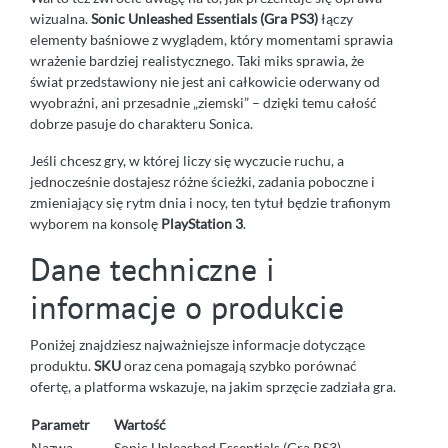
wizualna.
Sonic Unleashed Essentials (Gra PS3)
łączy
elementy baśniowe z wyglądem, który momentami sprawia
wrażenie bardziej realistycznego. Taki miks sprawia, że
świat przedstawiony nie jest ani całkowicie oderwany od
wyobraźni, ani przesadnie „ziemski” – dzięki temu całość
dobrze pasuje do charakteru Sonica.
Jeśli chcesz gry, w której liczy się wyczucie ruchu, a
jednocześnie dostajesz różne ścieżki, zadania poboczne i
zmieniający się rytm dnia i nocy, ten tytuł będzie trafionym
wyborem na konsolę
PlayStation 3
.
Dane techniczne i
informacje o produkcie
Poniżej znajdziesz najważniejsze informacje dotyczące
produktu.
SKU
oraz cena pomagają szybko porównać
ofertę, a platforma wskazuje, na jakim sprzęcie zadziała gra.
Parametr
Wartość
Nazwa
Sonic Unleashed Essentials (Gra PS3)