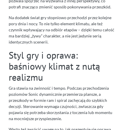
pozwala spojrzeć na wyzwania z innej perspektywy, co
potrafi znacząco zmienić sposób pokonywania przeszkód.
Na dodatek świat gry stopniowo przechodzi przez kolejne
pory dnia i nocy. To nie tylko element klimatu, ale też
czynnik wpływający na odbiór etapów – dzięki temu całość
ma bardziej „żywy” charakter, a nie jest jedynie serią
identycznych scenerii.
Styl gry i oprawa:
baśniowy klimat z nutą
realizmu
Gra stawia na zwinność i tempo. Podczas przechodzenia
poziomów Sonic dynamicznie przemierza plansze, a
przeszkody w formie ram i spiral zachęcają do szybkich
decyzji. Sterowanie wymaga czujności, zwłaszcza gdy
pojawia się potrzeba skorzystania z toczenia lub momentu
na mocniejsze przyspieszenie.
Warto też zwrócić uwagę na to, jak prezentuje się oprawa