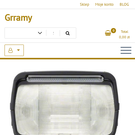
Skip
Sklep
Moje konto
BLOG
to
Grramy
content
0
Total
0,00
zł