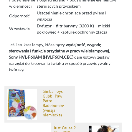
w ciemności
sterujących przyciskiem
Uszczelnienie chroniące przed pyłem i
Odporność
wilgocią
Dyfuzor + filtr barwny (3200 K) + miękki
W zestawie
pokrowiec + kapturek ochronny złącza
Jeśli szukasz lampy, która łączy
wydajność
,
wygodę
sterowania
i
funkcje przydatne w pracy wielolampowej
,
Sony HVL-F60AM (HVLF60M.CEC)
daje gotowy zestaw
narzędzi do kreowania światła w sposób przewidywalny i
twórczy.
Simba Toys
Glibbi Paw
Patrol
Badebombe
(wersja
niemiecka)
Just Cause 2