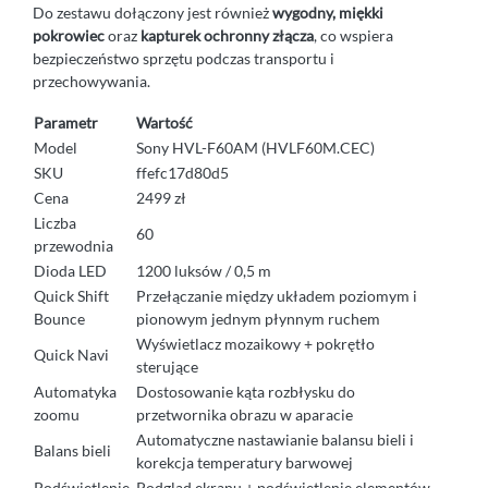
Do zestawu dołączony jest również
wygodny, miękki
pokrowiec
oraz
kapturek ochronny złącza
, co wspiera
bezpieczeństwo sprzętu podczas transportu i
przechowywania.
Parametr
Wartość
Model
Sony HVL-F60AM (HVLF60M.CEC)
SKU
ffefc17d80d5
Cena
2499 zł
Liczba
60
przewodnia
Dioda LED
1200 luksów / 0,5 m
Quick Shift
Przełączanie między układem poziomym i
Bounce
pionowym jednym płynnym ruchem
Wyświetlacz mozaikowy + pokrętło
Quick Navi
sterujące
Automatyka
Dostosowanie kąta rozbłysku do
zoomu
przetwornika obrazu w aparacie
Automatyczne nastawianie balansu bieli i
Balans bieli
korekcja temperatury barwowej
Podświetlenie
Podgląd ekranu + podświetlenie elementów