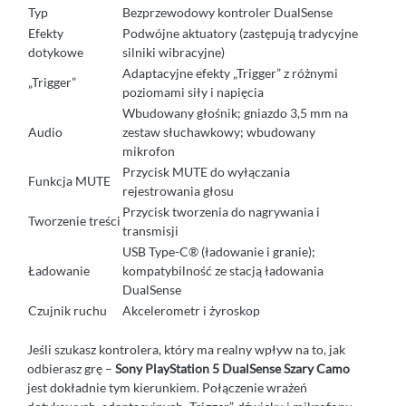
Typ
Bezprzewodowy kontroler DualSense
Efekty
Podwójne aktuatory (zastępują tradycyjne
dotykowe
silniki wibracyjne)
Adaptacyjne efekty „Trigger” z różnymi
„Trigger”
poziomami siły i napięcia
Wbudowany głośnik; gniazdo 3,5 mm na
Audio
zestaw słuchawkowy; wbudowany
mikrofon
Przycisk MUTE do wyłączania
Funkcja MUTE
rejestrowania głosu
Przycisk tworzenia do nagrywania i
Tworzenie treści
transmisji
USB Type-C® (ładowanie i granie);
Ładowanie
kompatybilność ze stacją ładowania
DualSense
Czujnik ruchu
Akcelerometr i żyroskop
Jeśli szukasz kontrolera, który ma realny wpływ na to, jak
odbierasz grę –
Sony PlayStation 5 DualSense Szary Camo
jest dokładnie tym kierunkiem. Połączenie wrażeń