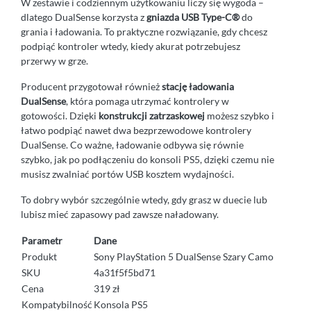
W zestawie i codziennym użytkowaniu liczy się wygoda –
dlatego DualSense korzysta z
gniazda USB Type-C®
do
grania i ładowania. To praktyczne rozwiązanie, gdy chcesz
podpiąć kontroler wtedy, kiedy akurat potrzebujesz
przerwy w grze.
Producent przygotował również
stację ładowania
DualSense
, która pomaga utrzymać kontrolery w
gotowości. Dzięki
konstrukcji zatrzaskowej
możesz szybko i
łatwo podpiąć nawet dwa bezprzewodowe kontrolery
DualSense. Co ważne, ładowanie odbywa się równie
szybko, jak po podłączeniu do konsoli PS5, dzięki czemu nie
musisz zwalniać portów USB kosztem wydajności.
To dobry wybór szczególnie wtedy, gdy grasz w duecie lub
lubisz mieć zapasowy pad zawsze naładowany.
Parametr
Dane
Produkt
Sony PlayStation 5 DualSense Szary Camo
SKU
4a31f5f5bd71
Cena
319 zł
Kompatybilność
Konsola PS5