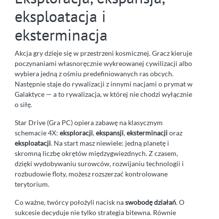
eksploatacja i
eksterminacja
Akcja gry dzieje się w przestrzeni kosmicznej. Gracz kieruje
poczynaniami własnoręcznie wykreowanej cywilizacji albo
wybiera jedną z ośmiu predefiniowanych ras obcych.
Następnie staje do rywalizacji z innymi nacjami o prymat w
Galaktyce — a to rywalizacja, w której nie chodzi wyłącznie
o siłę.
Star Drive (Gra PC) opiera zabawę na klasycznym
schemacie 4X:
eksploracji
,
ekspansji
,
eksterminacji
oraz
eksploatacji
. Na start masz niewiele: jedną planetę i
skromną liczbę okrętów międzygwiezdnych. Z czasem,
dzięki wydobywaniu surowców, rozwijaniu technologii i
rozbudowie floty, możesz rozszerzać kontrolowane
terytorium.
Co ważne, twórcy położyli nacisk na
swobodę działań
. O
sukcesie decyduje nie tylko strategia bitewna. Równie