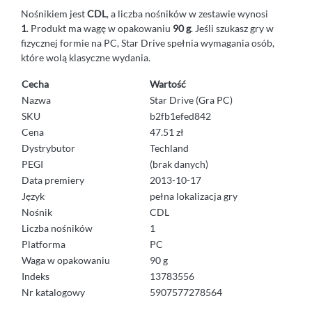
Nośnikiem jest
CDL
, a liczba nośników w zestawie wynosi
1
. Produkt ma wagę w opakowaniu
90 g
. Jeśli szukasz gry w
fizycznej formie na PC, Star Drive spełnia wymagania osób,
które wolą klasyczne wydania.
Cecha
Wartość
Nazwa
Star Drive (Gra PC)
SKU
b2fb1efed842
Cena
47.51 zł
Dystrybutor
Techland
PEGI
(brak danych)
Data premiery
2013-10-17
Język
pełna lokalizacja gry
Nośnik
CDL
Liczba nośników
1
Platforma
PC
Waga w opakowaniu
90 g
Indeks
13783556
Nr katalogowy
5907577278564