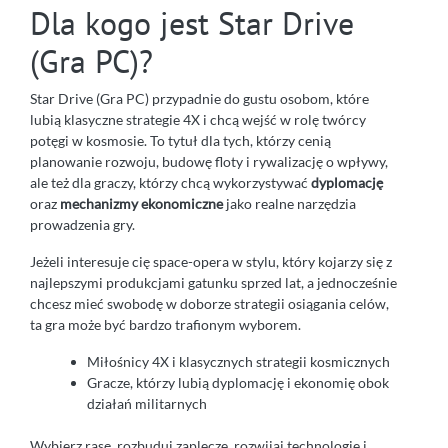
Dla kogo jest Star Drive
(Gra PC)?
Star Drive (Gra PC) przypadnie do gustu osobom, które
lubią klasyczne strategie 4X i chcą wejść w rolę twórcy
potęgi w kosmosie. To tytuł dla tych, którzy cenią
planowanie rozwoju, budowę floty i rywalizację o wpływy,
ale też dla graczy, którzy chcą wykorzystywać
dyplomację
oraz
mechanizmy ekonomiczne
jako realne narzędzia
prowadzenia gry.
Jeżeli interesuje cię space-opera w stylu, który kojarzy się z
najlepszymi produkcjami gatunku sprzed lat, a jednocześnie
chcesz mieć swobodę w doborze strategii osiągania celów,
ta gra może być bardzo trafionym wyborem.
Miłośnicy 4X i klasycznych strategii kosmicznych
Gracze, którzy lubią dyplomację i ekonomię obok
działań militarnych
Wybierz rasę, rozbuduj zaplecze, rozwijaj technologie i