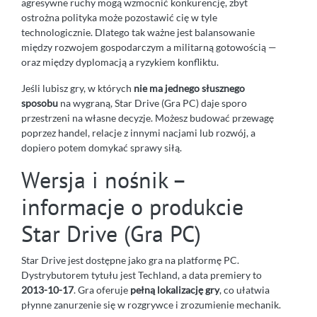
agresywne ruchy mogą wzmocnić konkurencję, zbyt
ostrożna polityka może pozostawić cię w tyle
technologicznie. Dlatego tak ważne jest balansowanie
między rozwojem gospodarczym a militarną gotowością —
oraz między dyplomacją a ryzykiem konfliktu.
Jeśli lubisz gry, w których
nie ma jednego słusznego
sposobu
na wygraną, Star Drive (Gra PC) daje sporo
przestrzeni na własne decyzje. Możesz budować przewagę
poprzez handel, relacje z innymi nacjami lub rozwój, a
dopiero potem domykać sprawy siłą.
Wersja i nośnik –
informacje o produkcie
Star Drive (Gra PC)
Star Drive jest dostępne jako gra na platformę PC.
Dystrybutorem tytułu jest Techland, a data premiery to
2013-10-17
. Gra oferuje
pełną lokalizację gry
, co ułatwia
płynne zanurzenie się w rozgrywce i zrozumienie mechanik.