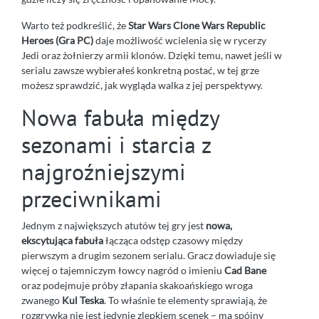
Warto też podkreślić, że
Star Wars Clone Wars Republic
Heroes (Gra PC)
daje możliwość wcielenia się w rycerzy
Jedi oraz żołnierzy armii klonów. Dzięki temu, nawet jeśli w
serialu zawsze wybierałeś konkretną postać, w tej grze
możesz sprawdzić, jak wygląda walka z jej perspektywy.
Nowa fabuła między
sezonami i starcia z
najgroźniejszymi
przeciwnikami
Jednym z największych atutów tej gry jest
nowa,
ekscytująca fabuła
łącząca odstęp czasowy między
pierwszym a drugim sezonem serialu. Gracz dowiaduje się
więcej o tajemniczym łowcy nagród o imieniu
Cad Bane
oraz podejmuje próby złapania skakoańskiego wroga
zwanego
Kul Teska
. To właśnie te elementy sprawiają, że
rozgrywka nie jest jedynie zlepkiem scenek – ma spójny