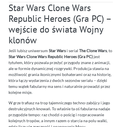
Star Wars Clone Wars
Republic Heroes (Gra PC) –
wejście do świata Wojny
klonów
Jeśli lubisz uniwersum
Star Wars
i serial
The Clone Wars
, to
Star Wars Clone Wars Republic Heroes (Gra PC)
jest
tytułem, który pozwala przeżyć przygody znane z animacji,
ale w formie dynamicznej rozgrywki. Produkcja stawia na
możliwość grania ikonicznymi bohaterami oraz na historię,
która łączy wydarzenia z dwóch sezonów serialu – dzięki
temu wątek fabularny ma sens i naturalnie prowadzi przez
kolejne misje.
W grze trafiasz na trop tajemniczego techno-zabójcy i jego
destrukcyjnych knowań. To właśnie ta oś fabularna nadaje
przygodzie tempo: raz chodzi o pościg i rozpracowanie
kolejnych tropów, a innym razem o starcia na polu walki,
gdzie liczy się zręczność i opanowanie Mocy.