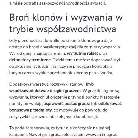
a misje potrafią zaskoczyć różnorodnością sytuacji.
Broń klonów i wyzwania w
trybie współzawodnictwa
Gdy przechodzisz do walki po stronie klonów, gra daje
dostęp do broni charakterystycznej dla żołnierzy wsparcia.
Wśród opcji znajdują się m.in.
wyrzutnie rakiet
oraz
detonatory termiczne
. Dzięki temu możesz dopasować styl
do aktualnej sytuacji: raz liczy się precyzja i kontrola, a
innym razem szybkie przełamanie obrony przeciwnika.
Dodatkową warstwę rozgrywki stanowi
tryb
współzawodnictwa z drugim graczem
. W grze dostępne są
wyzwania, których ukończenie przynosi punkty. Następnie
punkty pozwalają
usprawnić postać gracza
lub
odblokować
bonusowe przedmioty
, co motywuje do powrotu do
rozgrywki i sprawdzania kolejnych kombinacji.
To podejście sprawia, że tytuł nie kończy się na jednej
kampanii. Nawet jeśli grasz solo, system wyzwań i nagród