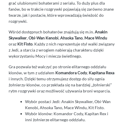
grać ulubionymi bohaterami z serialu. To duży plus dla
fanów, bo w trakcie rozgrywki pojawiają się zarówno znane
twarze, jak i postacie, które wprowadzają świeżość do
rozgrywki.
Wśród dostępnych bohaterów znajdują się m.in.
Anakin
Skywalker
,
Obi-Wan Kenobi
,
Ahsoka Tano
,
Mace Windu
oraz
Kit Fisto
. Każdy z nich reprezentuje styl walki związany
z Jedi, a starcia z wrogiem nabierają charakteru dzięki
wykorzystaniu Mocy i miecza świetlnego.
Gra pozwala też walczyć po stronie elitarnego oddziału
klonów, w tym z udziałem
Komandora Cody
,
Kapitana Rexa
i innych. Dzięki temu otrzymujesz dostęp do siły ognia
żołnierzy-klonów, co przekłada się na bardziej „żołnierski”
rytm rozgrywki oraz możliwość używania broni wsparcia.
Wybór postaci Jedi: Anakin Skywalker, Obi-Wan
Kenobi, Ahsoka Tano, Mace Windu, Kit Fisto.
Wybór klonów: Komandor Cody, Kapitan Rex i
inni żołnierze elitarnego oddziału.