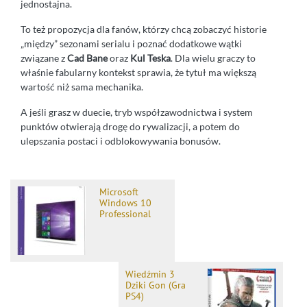
jednostajna.
To też propozycja dla fanów, którzy chcą zobaczyć historie
„między” sezonami serialu i poznać dodatkowe wątki
związane z
Cad Bane
oraz
Kul Teska
. Dla wielu graczy to
właśnie fabularny kontekst sprawia, że tytuł ma większą
wartość niż sama mechanika.
A jeśli grasz w duecie, tryb współzawodnictwa i system
punktów otwierają drogę do rywalizacji, a potem do
ulepszania postaci i odblokowywania bonusów.
Microsoft
Windows 10
Professional
Wiedźmin 3
Dziki Gon (Gra
PS4)