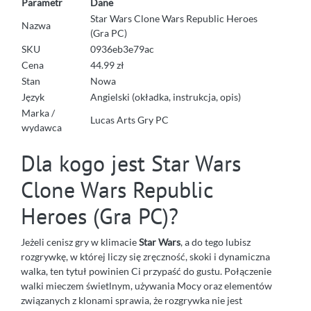
Parametr
Dane
Star Wars Clone Wars Republic Heroes
Nazwa
(Gra PC)
SKU
0936eb3e79ac
Cena
44.99 zł
Stan
Nowa
Język
Angielski (okładka, instrukcja, opis)
Marka /
Lucas Arts Gry PC
wydawca
Dla kogo jest Star Wars
Clone Wars Republic
Heroes (Gra PC)?
Jeżeli cenisz gry w klimacie
Star Wars
, a do tego lubisz
rozgrywkę, w której liczy się zręczność, skoki i dynamiczna
walka, ten tytuł powinien Ci przypaść do gustu. Połączenie
walki mieczem świetlnym, używania Mocy oraz elementów
związanych z klonami sprawia, że rozgrywka nie jest