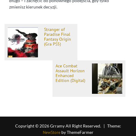
długo – i zachęcić do ponownego podejścia, gdy tylko
zmienisz kierunek decyzji.
Stranger of
Paradise Final
Fantasy Origin
(Gra PS5)
Ace Combat
Assault Horizon
Enhanced
Edition (Digital)
Copyright © 2026 Grramy All Right Reserved.
|
Theme:
NewStore
by ThemeFarmer