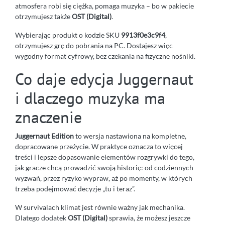
atmosfera robi się ciężka, pomaga muzyka – bo w pakiecie
otrzymujesz także
OST (Digital)
.
Wybierając produkt o kodzie SKU
9913f0e3c9f4
,
otrzymujesz grę do pobrania na PC. Dostajesz więc
wygodny format cyfrowy, bez czekania na fizyczne nośniki.
Co daje edycja Juggernaut
i dlaczego muzyka ma
znaczenie
Juggernaut Edition
to wersja nastawiona na kompletne,
dopracowane przeżycie. W praktyce oznacza to więcej
treści i lepsze dopasowanie elementów rozgrywki do tego,
jak gracze chcą prowadzić swoją historię: od codziennych
wyzwań, przez ryzyko wypraw, aż po momenty, w których
trzeba podejmować decyzje „tu i teraz”.
W survivalach klimat jest równie ważny jak mechanika.
Dlatego dodatek
OST (Digital)
sprawia, że możesz jeszcze