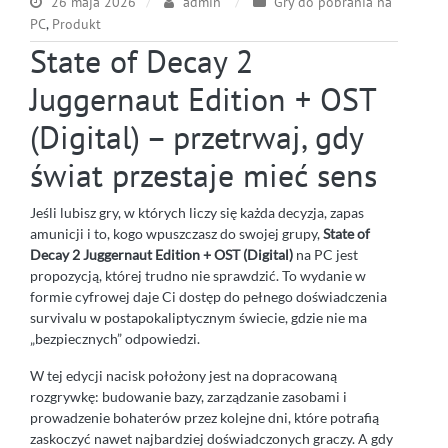
26 maja 2026
admin
Gry do pobrania na
PC
,
Produkt
State of Decay 2
Juggernaut Edition + OST
(Digital) – przetrwaj, gdy
świat przestaje mieć sens
Jeśli lubisz gry, w których liczy się każda decyzja, zapas
amunicji i to, kogo wpuszczasz do swojej grupy,
State of
Decay 2 Juggernaut Edition + OST (Digital)
na PC jest
propozycją, której trudno nie sprawdzić. To wydanie w
formie cyfrowej daje Ci dostęp do pełnego doświadczenia
survivalu w postapokaliptycznym świecie, gdzie nie ma
„bezpiecznych” odpowiedzi.
W tej edycji nacisk położony jest na dopracowaną
rozgrywkę: budowanie bazy, zarządzanie zasobami i
prowadzenie bohaterów przez kolejne dni, które potrafią
zaskoczyć nawet najbardziej doświadczonych graczy. A gdy