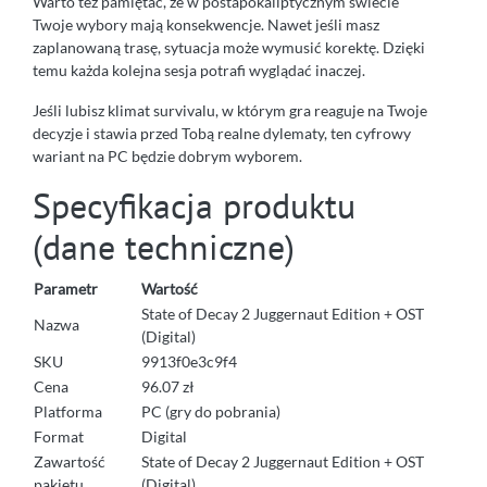
Warto też pamiętać, że w postapokaliptycznym świecie
Twoje wybory mają konsekwencje. Nawet jeśli masz
zaplanowaną trasę, sytuacja może wymusić korektę. Dzięki
temu każda kolejna sesja potrafi wyglądać inaczej.
Jeśli lubisz klimat survivalu, w którym gra reaguje na Twoje
decyzje i stawia przed Tobą realne dylematy, ten cyfrowy
wariant na PC będzie dobrym wyborem.
Specyfikacja produktu
(dane techniczne)
Parametr
Wartość
State of Decay 2 Juggernaut Edition + OST
Nazwa
(Digital)
SKU
9913f0e3c9f4
Cena
96.07 zł
Platforma
PC (gry do pobrania)
Format
Digital
Zawartość
State of Decay 2 Juggernaut Edition + OST
pakietu
(Digital)