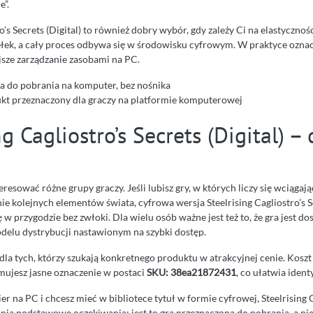
e”.
o’s Secrets (Digital) to również dobry wybór, gdy zależy Ci na elastycznoś
k, a cały proces odbywa się w środowisku cyfrowym. W praktyce oznac
jsze zarządzanie zasobami na PC.
a do pobrania na komputer, bez nośnika
kt przeznaczony dla graczy na platformie komputerowej
ng Cagliostro’s Secrets (Digital) – 
eresować różne grupy graczy. Jeśli lubisz gry, w których liczy się wciągaj
e kolejnych elementów świata, cyfrowa wersja Steelrising Cagliostro’s Se
 w przygodzie bez zwłoki. Dla wielu osób ważne jest też to, że gra jest d
modelu dystrybucji nastawionym na szybki dostęp.
dla tych, którzy szukają konkretnego produktu w atrakcyjnej cenie. Kosz
ymujesz jasne oznaczenie w postaci
SKU: 38ea21872431
, co ułatwia identy
ier na PC i chcesz mieć w bibliotece tytuł w formie cyfrowej, Steelrising 
ełnia podstawowe oczekiwania: jest to gra przeznaczona do pobrania, a nie