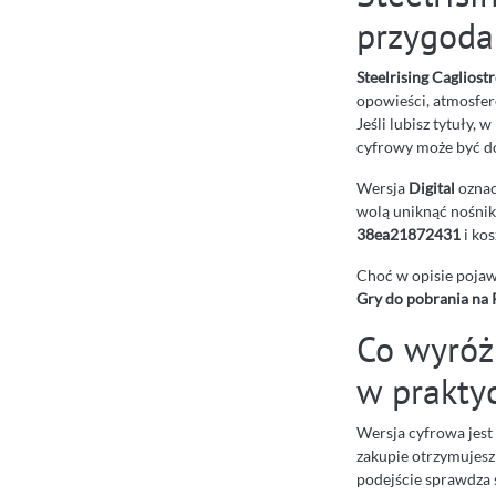
przygoda
Steelrising Cagliostr
opowieści, atmosfer
Jeśli lubisz tytuły,
cyfrowy może być do
Wersja
Digital
oznac
wolą uniknąć nośnik
38ea21872431
i kos
Choć w opisie pojawi
Gry do pobrania na
Co wyróżn
w prakty
Wersja cyfrowa jest 
zakupie otrzymujesz
podejście sprawdza s