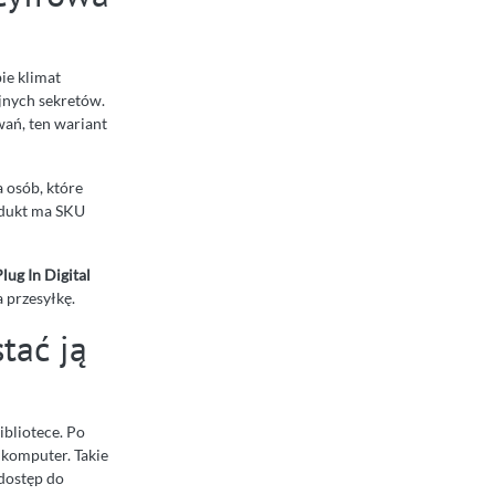
ie klimat
jnych sekretów.
wań, ten wariant
 osób, które
rodukt ma SKU
lug In Digital
 przesyłkę.
tać ją
ibliotece. Po
 komputer. Takie
 dostęp do