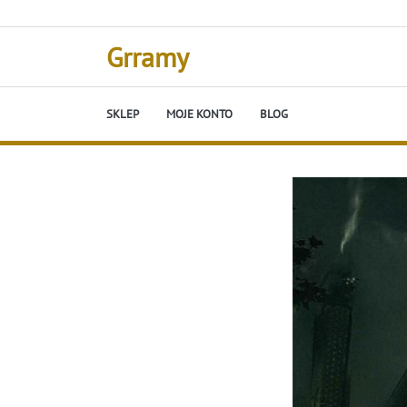
Skip
to
content
Grramy
SKLEP
MOJE KONTO
BLOG