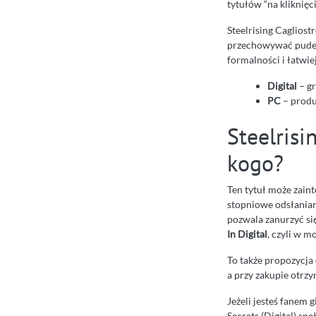
tytułów “na kliknięci
Steelrising Cagliostr
przechowywać pudełe
formalności i łatwie
Digital
– gr
PC
– produ
Steelrisi
kogo?
Ten tytuł może zaint
stopniowe odsłaniani
pozwala zanurzyć się
In Digital
, czyli w 
To także propozycja 
a przy zakupie otrz
Jeżeli jesteś fanem g
Secrets (Digital) sp