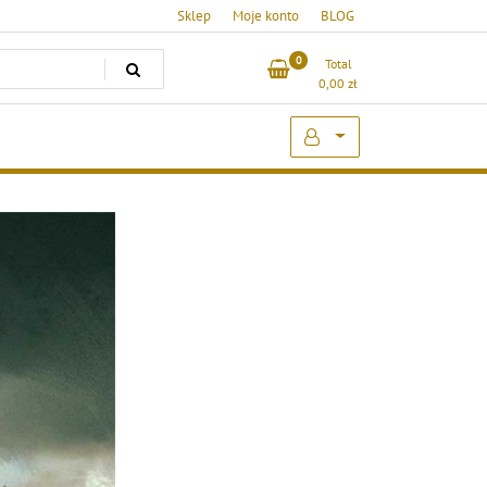
Sklep
Moje konto
BLOG
0
Total
0,00
zł