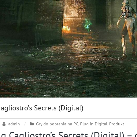
agliostro’s Secrets (Digital)
admin
Gry do pobrania na PC
,
Plug In Digital
,
Produkt
ng Cagliostro’s Secrets (Digital) –