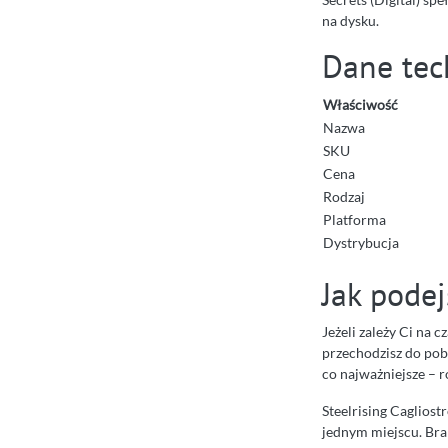
na dysku.
Dane tec
Właściwość
Nazwa
SKU
Cena
Rodzaj
Platforma
Dystrybucja
Jak podej
Jeżeli zależy Ci na c
przechodzisz do pobr
co najważniejsze – 
Steelrising Cagliost
jednym miejscu. Brak