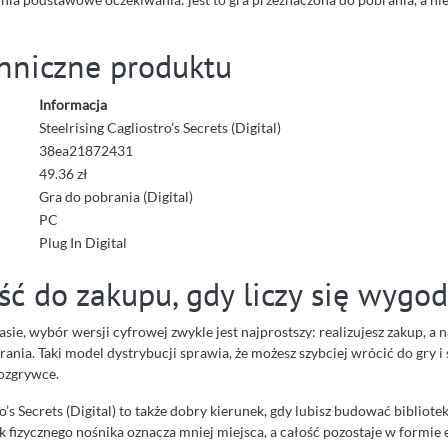
hniczne produktu
Informacja
Steelrising Cagliostro’s Secrets (Digital)
38ea21872431
49.36 zł
Gra do pobrania (Digital)
PC
Plug In Digital
ść do zakupu, gdy liczy się wygo
zasie, wybór wersji cyfrowej zwykle jest najprostszy: realizujesz zakup, a 
ania. Taki model dystrybucji sprawia, że możesz szybciej wrócić do gry i 
rozgrywce.
ro’s Secrets (Digital) to także dobry kierunek, gdy lubisz budować bibliote
 fizycznego nośnika oznacza mniej miejsca, a całość pozostaje w formie e