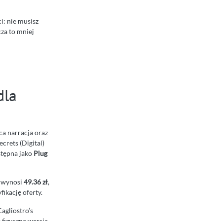
ci: nie musisz
za to mniej
dla
ąca narracja oraz
crets (Digital)
ostępna jako
Plug
t wynosi
49.36 zł
,
fikację oferty.
Cagliostro’s
 fizyczna wersja