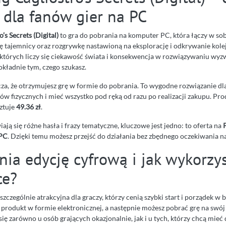
 dla fanów gier na PC
o’s Secrets (Digital)
to gra do pobrania na komputer PC, która łączy w sob
ę tajemnicy oraz rozgrywkę nastawioną na eksplorację i odkrywanie kole
 w których liczy się ciekawość świata i konsekwencja w rozwiązywaniu wyz
kładnie tym, czego szukasz.
za, że otrzymujesz grę w formie do pobrania. To wygodne rozwiązanie dla
ów fizycznych i mieć wszystko pod ręką od razu po realizacji zakupu. P
ztuje
49.36 zł
.
ają się różne hasła i frazy tematyczne, kluczowe jest jedno: to oferta na
P
 PC
. Dzięki temu możesz przejść do działania bez zbędnego oczekiwania na
ia edycję cyfrową i jak wykorzys
ce?
szczególnie atrakcyjna dla graczy, którzy cenią szybki start i porządek w b
 produkt w formie elektronicznej, a następnie możesz pobrać grę na swój
ię zarówno u osób grających okazjonalnie, jak i u tych, którzy chcą mieć