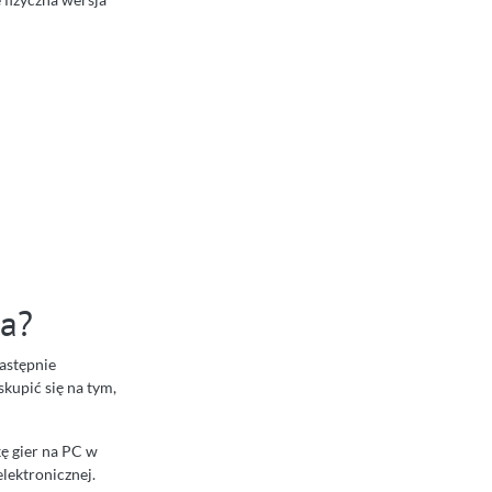
da?
następnie
skupić się na tym,
kę gier na PC w
lektronicznej.