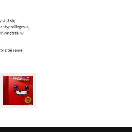
stał się
 antypoślizgową,
ć wnętrze, w
y z tej samej