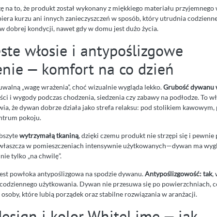
 na to, że produkt został wykonany z miękkiego materiału przyjemnego 
zbiera kurzu ani innych zanieczyszczeń w sposób, który utrudnia codzien
w dobrej kondycji, nawet gdy w domu jest dużo życia.
ste włosie i antypoślizgowe
nie — komfort na co dzień
walną „wagę wrażenia”, choć wizualnie wygląda lekko.
Grubość dywanu w
ści i wygody podczas chodzenia, siedzenia czy zabawy na podłodze. To wł
ia, że dywan dobrze działa jako strefa relaksu: pod stolikiem kawowym, 
entrum pokoju.
obszyte
wytrzymałą tkaniną
, dzięki czemu produkt nie strzępi się i pewnie
zwłaszcza w pomieszczeniach intensywnie użytkowanych—dywan ma wyg
 nie tylko „na chwilę”.
jest powłoka antypoślizgowa na spodzie dywanu.
Antypoślizgowość: tak
,
 codziennego użytkowania. Dywan nie przesuwa się po powierzchniach, c
i osoby, które lubią porządek oraz stabilne rozwiązania w aranżacji.
design i kolor WhiteLime — jak