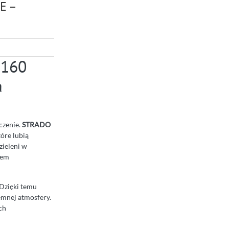
E –
160
a
czenie.
STRADO
tóre lubią
zieleni w
tem
 Dzięki temu
jemnej atmosfery.
ch