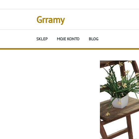
Skip
to
content
Grramy
SKLEP
MOJE KONTO
BLOG