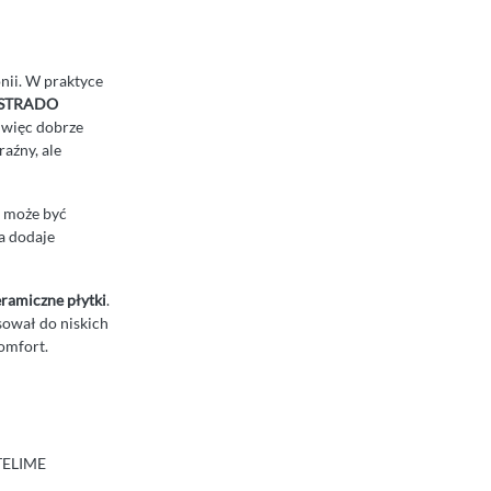
nii. W praktyce
STRADO
więc dobrze
aźny, ale
 może być
a dodaje
ramiczne płytki
.
sował do niskich
komfort.
TELIME