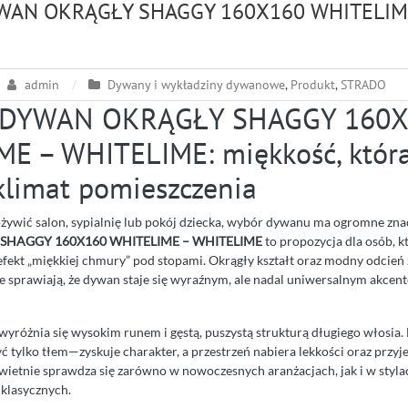
WAN OKRĄGŁY SHAGGY 160X160 WHITELIM
admin
Dywany i wykładziny dywanowe
,
Produkt
,
STRADO
DYWAN OKRĄGŁY SHAGGY 160X
E – WHITELIME: miękkość, któr
klimat pomieszczenia
 ożywić salon, sypialnię lub pokój dziecka, wybór dywanu ma ogromne zna
HAGGY 160X160 WHITELIME – WHITELIME
to propozycja dla osób, k
efekt „miękkiej chmury” pod stopami. Okrągły kształt oraz modny odcień 
 sprawiają, że dywan staje się wyraźnym, ale nadal uniwersalnym akcen
wyróżnia się wysokim runem i gęstą, puszystą strukturą długiego włosia.
ć tylko tłem—zyskuje charakter, a przestrzeń nabiera lekkości oraz przy
ietnie sprawdza się zarówno w nowoczesnych aranżacjach, jak i w styla
klasycznych.