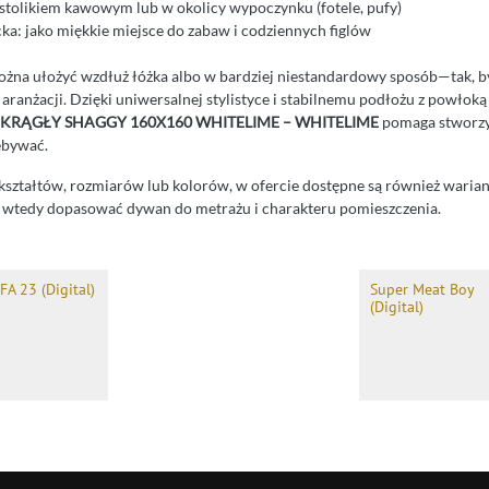
 stolikiem kawowym lub w okolicy wypoczynku (fotele, pufy)
cka: jako miękkie miejsce do zabaw i codziennych figlów
żna ułożyć wzdłuż łóżka albo w bardziej niestandardowy sposób—tak, by 
ranżacji. Dzięki uniwersalnej stylistyce i stabilnemu podłożu z powłoką
RĄGŁY SHAGGY 160X160 WHITELIME – WHITELIME
pomaga stworzy
ebywać.
 kształtów, rozmiarów lub kolorów, w ofercie dostępne są również wariant
j wtedy dopasować dywan do metrażu i charakteru pomieszczenia.
IFA 23 (Digital)
Super Meat Boy
(Digital)