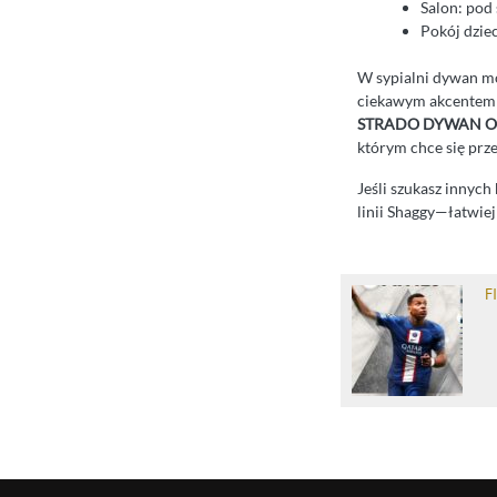
Salon: pod
Pokój dzie
W sypialni dywan mo
ciekawym akcentem a
STRADO DYWAN OK
którym chce się prz
Jeśli szukasz innych
linii Shaggy—łatwie
F