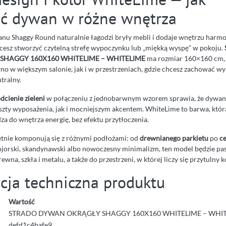
ć dywan w różne wnętrza
anu Shaggy Round naturalnie łagodzi bryły mebli i dodaje wnętrzu harmo
hcesz stworzyć czytelną strefę wypoczynku lub „miękką wyspę” w pokoju.
HAGGY 160X160 WHITELIME – WHITELIME
ma rozmiar 160×160 cm, 
no w większym salonie, jak i w przestrzeniach, gdzie chcesz zachować wyr
tralny.
dcienie zieleni
w połączeniu z jednobarwnym wzorem sprawia, że dywan
szty wyposażenia, jak i mocniejszym akcentem. WhiteLime to barwa, któr
a do wnętrza energię, bez efektu przytłoczenia.
tnie komponują się z różnymi podłożami: od
drewnianego parkietu
po
ce
owojorski, skandynawski albo nowoczesny minimalizm, ten model będzie pa
wna, szkła i metalu, a także do przestrzeni, w której liczy się przytulny 
acja techniczna produktu
Wartość
STRADO DYWAN OKRĄGŁY SHAGGY 160X160 WHITELIME – WHI
defd1c4bafe9