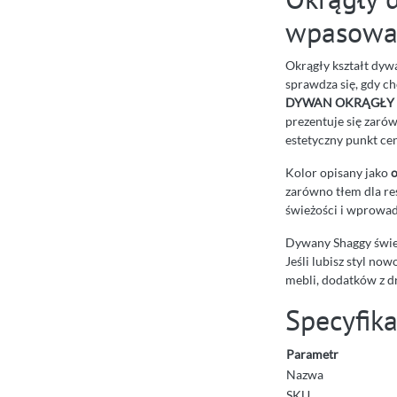
wpasowa
Okrągły kształt dyw
sprawdza się, gdy c
DYWAN OKRĄGŁY S
prezentuje się zarów
estetyczny punkt cen
Kolor opisany jako
o
zarówno tłem dla re
świeżości i wprowadz
Dywany Shaggy świe
Jeśli lubisz styl n
mebli, dodatków z dre
Specyfik
Parametr
Nazwa
SKU