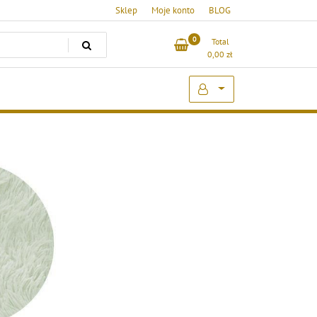
Sklep
Moje konto
BLOG
0
Total
0,00
zł