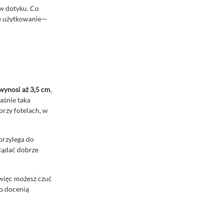
w dotyku. Co
ne użytkowanie—
ynosi aż 3,5 cm
,
aśnie taka
przy fotelach, w
 przylega do
lądać dobrze
 więc możesz czuć
o docenią