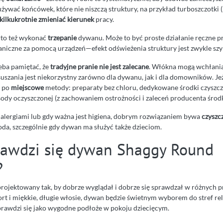
używać końcówek, które nie niszczą struktury, na przykład turboszczotki (
kilkukrotnie zmieniać kierunek
pracy.
arto też wykonać
trzepanie
dywanu. Może to być proste działanie ręczne p
aniczne za pomocą urządzeń—efekt odświeżenia struktury jest zwykle sz
zeba pamiętać, że
tradyjne pranie nie jest zalecane
. Włókna mogą wchłania
suszania jest niekorzystny zarówno dla dywanu, jak i dla domowników. Jeż
ć po
miejscowe
metody: preparaty bez chloru, dedykowane środki czyszcz
sody oczyszczonej (z zachowaniem ostrożności i zaleceń producenta środk
alergiami lub gdy ważna jest higiena, dobrym rozwiązaniem bywa
czyszc
oda, szczególnie gdy dywan ma służyć także dzieciom.
rawdzi się dywan Shaggy Round
?
projektowany tak, by dobrze wyglądał i dobrze się sprawdzał w różnych p
rt i miękkie, długie włosie, dywan będzie świetnym wyborem do stref rel
prawdzi się jako wygodne podłoże w pokoju dziecięcym.