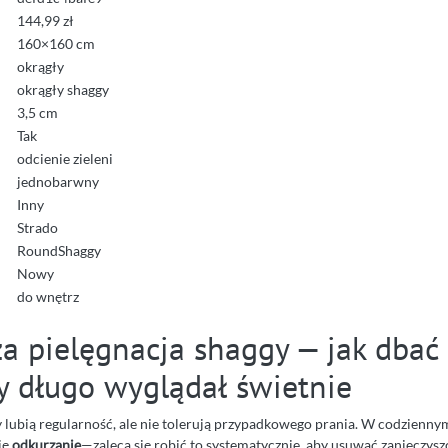
144,99 zł
160×160 cm
okrągły
okrągły shaggy
3,5 cm
Tak
odcienie zieleni
jednobarwny
Inny
Strado
RoundShaggy
Nowy
do wnętrz
za pielęgnacja shaggy — jak dbać
y długo wyglądał świetnie
lubią regularność, ale nie tolerują przypadkowego prania. W codzienn
ię
odkurzanie
—zaleca się robić to systematycznie, aby usuwać zanieczysz