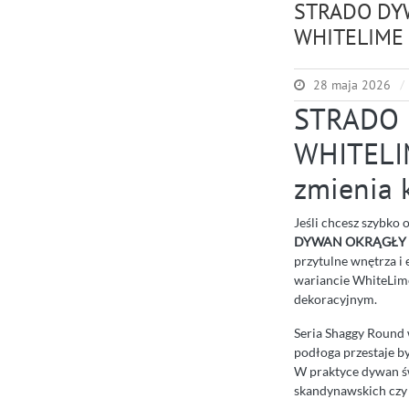
STRADO DY
WHITELIME
28 maja 2026
STRADO 
WHITELIM
zmienia 
Jeśli chcesz szybko
DYWAN OKRĄGŁY S
przytulne wnętrza i 
wariancie WhiteLime
dekoracyjnym.
Seria Shaggy Round 
podłoga przestaje by
W praktyce dywan św
skandynawskich czy 