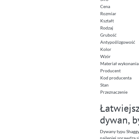
Cena
Rozmiar
Kształt
Rodzaj
Grubość
Antypoślizgowość
Kolor
Wzór
Materiał wykonania
Producent
Kod producenta
Stan
Przeznaczenie
Łatwiejs
dywan, b
Dywany typu Shaggy 
najlepiej sprawdza s