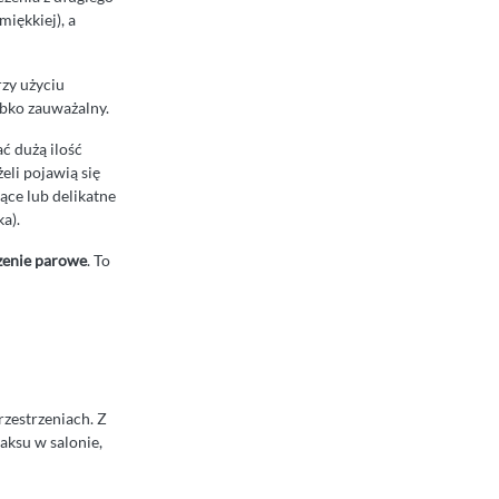
miękkiej), a
rzy użyciu
ybko zauważalny.
ć dużą ilość
eli pojawią się
ące lub delikatne
a).
zenie parowe
. To
rzestrzeniach. Z
aksu w salonie,