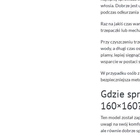
włosia. Dobrze jest 
podczas odkurzania
Raz na jakiś czas w
trzepaczki lub mech
Przy czyszczeniu tr
wody, a długi czas o
plamy, lepiej sięgną
wsparcie w postaci 
W przypadku osób z 
bezpieczniejsza met
Gdzie sp
160×160
Ten model został za
uwagi na swój komfo
ale równie dobrze s