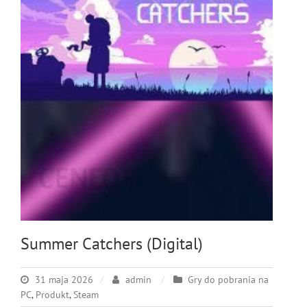
Summer Catchers (Digital)
31 maja 2026
admin
Gry do pobrania na
PC
,
Produkt
,
Steam