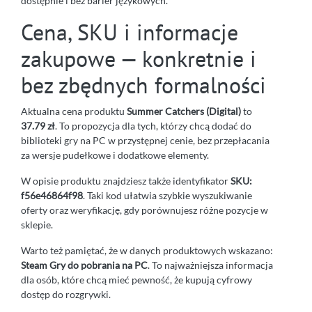
dostępnie i bez barier językowych.
Cena, SKU i informacje
zakupowe — konkretnie i
bez zbędnych formalności
Aktualna cena produktu
Summer Catchers (Digital)
to
37.79 zł
. To propozycja dla tych, którzy chcą dodać do
biblioteki gry na PC w przystępnej cenie, bez przepłacania
za wersje pudełkowe i dodatkowe elementy.
W opisie produktu znajdziesz także identyfikator
SKU:
f56e46864f98
. Taki kod ułatwia szybkie wyszukiwanie
oferty oraz weryfikację, gdy porównujesz różne pozycje w
sklepie.
Warto też pamiętać, że w danych produktowych wskazano:
Steam Gry do pobrania na PC
. To najważniejsza informacja
dla osób, które chcą mieć pewność, że kupują cyfrowy
dostęp do rozgrywki.