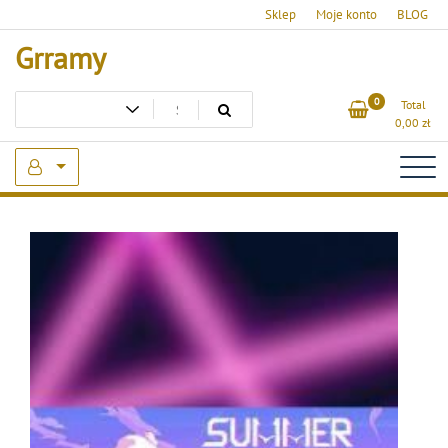
Skip
Sklep
Moje konto
BLOG
to
Grramy
content
0
Total
0,00
zł