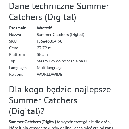
Dane techniczne Summer
Catchers (Digital)
Parametr
Wartość
Nazwa
Summer Catchers (Digital)
SKU
f56e46864f98
Cena
37.79 zł
Platform
Steam
Typ
Steam Gry do pobrania na PC
Languages
Multilanguage
Regions
WORLDWIDE
Dla kogo będzie najlepsze
Summer Catchers
(Digital)?
Summer Catchers (Digital)
to wybór szczególnie dla osób,
które lubią wygodę zakupów online i chcą mieć grę od razu