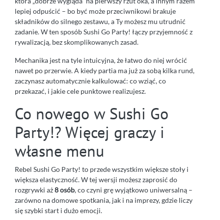
która „dobrze wygląda” na pierwszy rzut oka, a innym razem
lepiej odpuścić – bo być może przeciwnikowi brakuje
składników do silnego zestawu, a Ty możesz mu utrudnić
zadanie. W ten sposób Sushi Go Party! łączy przyjemność z
rywalizacją, bez skomplikowanych zasad.
Mechanika jest na tyle intuicyjna, że łatwo do niej wrócić
nawet po przerwie. A kiedy partia ma już za sobą kilka rund,
zaczynasz automatycznie kalkulować: co wziąć, co
przekazać, i jakie cele punktowe realizujesz.
Co nowego w Sushi Go
Party!? Więcej graczy i
własne menu
Rebel Sushi Go Party! to przede wszystkim większe stoły i
większa elastyczność. W tej wersji możesz zaprosić do
rozgrywki aż
8 osób
, co czyni grę wyjątkowo uniwersalną –
zarówno na domowe spotkania, jak i na imprezy, gdzie liczy
się szybki start i dużo emocji.