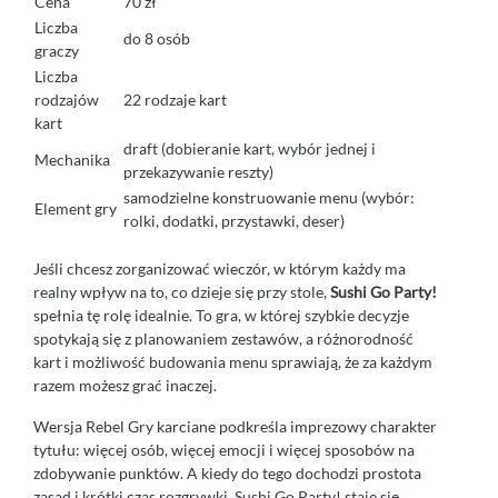
Cena
70 zł
Liczba
do 8 osób
graczy
Liczba
rodzajów
22 rodzaje kart
kart
draft (dobieranie kart, wybór jednej i
Mechanika
przekazywanie reszty)
samodzielne konstruowanie menu (wybór:
Element gry
rolki, dodatki, przystawki, deser)
Jeśli chcesz zorganizować wieczór, w którym każdy ma
realny wpływ na to, co dzieje się przy stole,
Sushi Go Party!
spełnia tę rolę idealnie. To gra, w której szybkie decyzje
spotykają się z planowaniem zestawów, a różnorodność
kart i możliwość budowania menu sprawiają, że za każdym
razem możesz grać inaczej.
Wersja Rebel Gry karciane podkreśla imprezowy charakter
tytułu: więcej osób, więcej emocji i więcej sposobów na
zdobywanie punktów. A kiedy do tego dochodzi prostota
zasad i krótki czas rozgrywki, Sushi Go Party! staje się