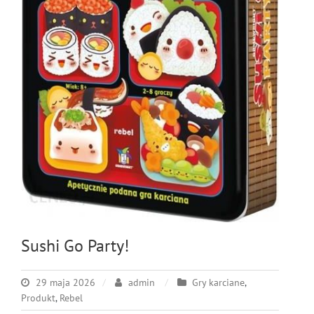
Sushi Go Party!
29 maja 2026
admin
Gry karciane
,
Produkt
,
Rebel