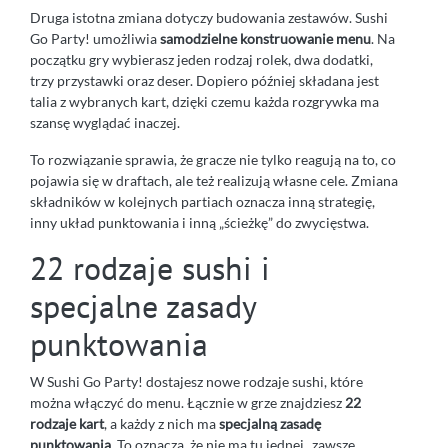
Druga istotna zmiana dotyczy budowania zestawów. Sushi
Go Party! umożliwia
samodzielne konstruowanie menu
. Na
początku gry wybierasz jeden rodzaj rolek, dwa dodatki,
trzy przystawki oraz deser. Dopiero później składana jest
talia z wybranych kart, dzięki czemu każda rozgrywka ma
szansę wyglądać inaczej.
To rozwiązanie sprawia, że gracze nie tylko reagują na to, co
pojawia się w draftach, ale też realizują własne cele. Zmiana
składników w kolejnych partiach oznacza inną strategię,
inny układ punktowania i inną „ścieżkę” do zwycięstwa.
22 rodzaje sushi i
specjalne zasady
punktowania
W Sushi Go Party! dostajesz nowe rodzaje sushi, które
można włączyć do menu. Łącznie w grze znajdziesz
22
rodzaje kart
, a każdy z nich ma
specjalną zasadę
punktowania
. To oznacza, że nie ma tu jednej „zawsze