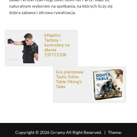
naturalnym wyborem na spotkania, na których liczy się
dobra zabawa i zdrowa rywalizacja.
bHaptics
Tactosy –
kontrolery na
dłonie
33F7232D8
Gra planszowa
Tactic Odins
Table Viking’s
Tales
Copyright © 2026 Grramy All Right Reserved.
|
Theme: