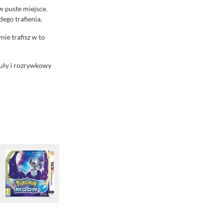
w puste miejsce.
dego trafienia.
ie trafisz w to
guły i rozrywkowy