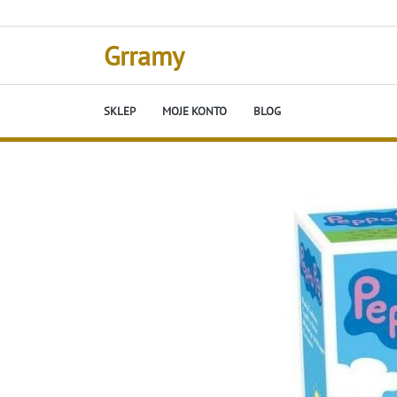
Skip
to
content
Grramy
SKLEP
MOJE KONTO
BLOG