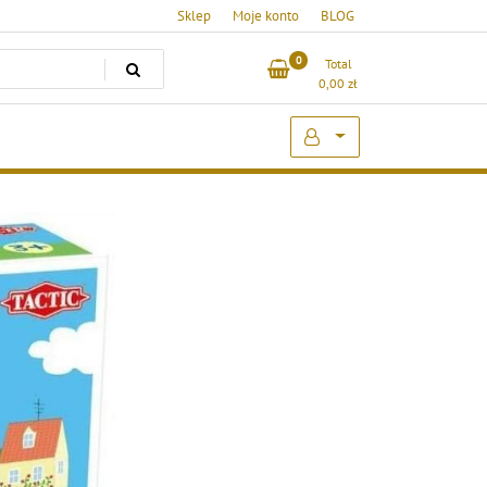
Sklep
Moje konto
BLOG
0
Total
0,00
zł