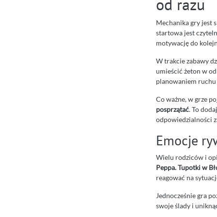
od razu
Mechanika gry jest s
startowa jest czytel
motywację do kolej
W trakcie zabawy dzi
umieścić żeton w odp
planowaniem ruchu 
Co ważne, w grze po
posprzątać
. To doda
odpowiedzialności z
Emocje ryw
Wielu rodziców i opi
Peppa. Tupotki w Bł
reagować na sytuację
Jednocześnie gra poz
swoje ślady i unikną