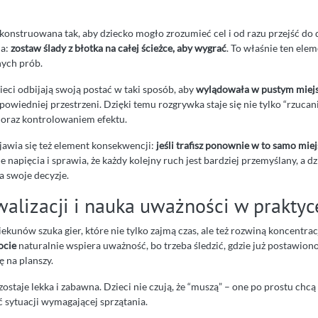
konstruowana tak, aby dziecko mogło zrozumieć cel i od razu przejść do 
na:
zostaw ślady z błotka na całej ścieżce, aby wygrać
. To właśnie ten ele
nych prób.
eci odbijają swoją postać w taki sposób, aby
wylądowała w pustym miej
owiedniej przestrzeni. Dzięki temu rozgrywka staje się nie tylko “rzucani
oraz kontrolowaniem efektu.
jawia się też element konsekwencji:
jeśli trafisz ponownie w to samo miej
je napięcia i sprawia, że każdy kolejny ruch jest bardziej przemyślany, a dz
a swoje decyzje.
alizacji i nauka uważności w praktyc
ekunów szuka gier, które nie tylko zajmą czas, ale też rozwiną koncentrac
ocie
naturalnie wspiera uważność, bo trzeba śledzić, gdzie już postawiono
 na planszy.
ostaje lekka i zabawna. Dzieci nie czują, że “muszą” – one po prostu chc
ć sytuacji wymagającej sprzątania.