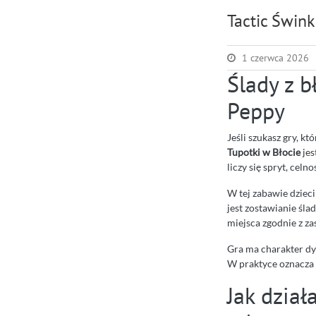
Tactic Śwink
1 czerwca 2026
Ślady z b
Peppy
Jeśli szukasz gry, kt
Tupotki w Błocie
jes
liczy się spryt, celno
W tej zabawie dzieci
jest zostawianie śla
miejsca zgodnie z z
Gra ma charakter dy
W praktyce oznacza 
Jak dział