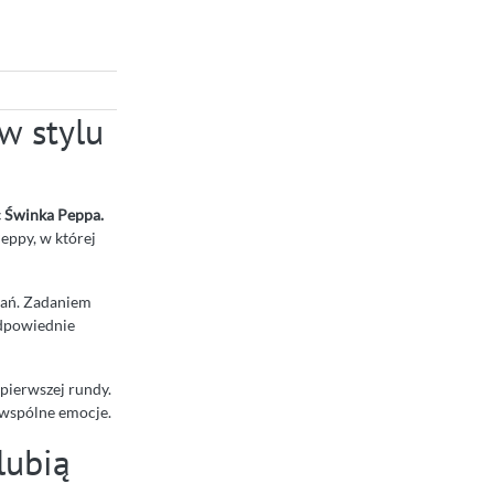
w stylu
c Świnka Peppa.
eppy, w której
ałań. Zadaniem
 odpowiednie
pierwszej rundy.
z wspólne emocje.
lubią