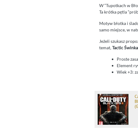
W “Tupotkach w Błoci
Ta krótka pętla “prób
Motyw błotka i ślad
samo miejsce, w nat
Jeżeli szukasz propoz
temat,
Tactic Świnka
Proste zasa
Element ry
Wiek +3: z
C
B
(