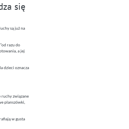
dza się
luchy są już na
 “od razu do
towania, a jej
la dzieci oznacza
e ruchy związane
owe planszówki,
afiają w gusta