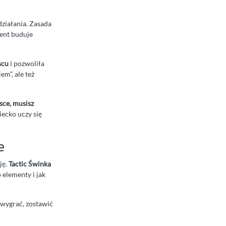
działania. Zasada
ment buduje
scu
i pozwoliła
em”, ale też
sce, musisz
iecko uczy się
e
ję.
Tactic Świnka
 elementy i jak
ą wygrać, zostawić