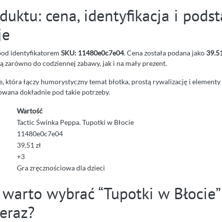
duktu: cena, identyfikacja i pod
je
pod identyfikatorem
SKU: 11480e0c7e04
. Cena została podana jako
39.51
 zarówno do codziennej zabawy, jak i na mały prezent.
rze, która łączy humorystyczny temat błotka, prostą rywalizację i elementy
towana dokładnie pod takie potrzeby.
Wartość
Tactic Świnka Peppa. Tupotki w Błocie
11480e0c7e04
39.51 zł
+3
Gra zręcznościowa dla dzieci
 warto wybrać “Tupotki w Błocie”
eraz?