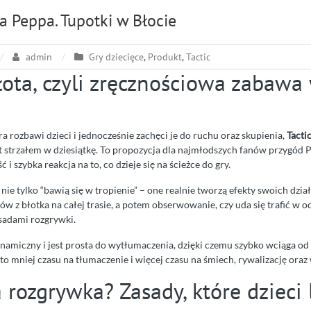
a Peppa. Tupotki w Błocie
admin
Gry dziecięce
,
Produkt
,
Tactic
łota, czyli zręcznościowa zabawa 
óra rozbawi dzieci i jednocześnie zachęci je do ruchu oraz skupienia,
Tacti
t strzałem w dziesiątkę. To propozycja dla najmłodszych fanów przygód P
ść i szybka reakcja na to, co dzieje się na ścieżce do gry.
 nie tylko “bawią się w tropienie” – one realnie tworzą efekty swoich dzi
dów z błotka na całej trasie, a potem obserwowanie, czy uda się trafić w
asadami rozgrywki.
namiczny i jest prosta do wytłumaczenia, dzięki czemu szybko wciąga od 
to mniej czasu na tłumaczenie i więcej czasu na śmiech, rywalizację ora
a rozgrywka? Zasady, które dzieci 