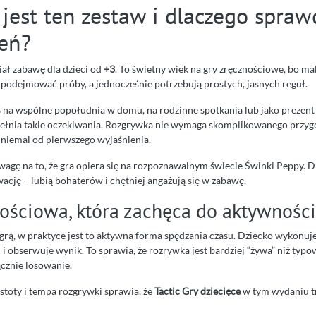
jest ten zestaw i dlaczego spraw
ień?
ał zabawę dla dzieci od
+3
. To świetny wiek na gry zręcznościowe, bo ma
y podejmować próby, a jednocześnie potrzebują prostych, jasnych reguł.
oś na wspólne popołudnia w domu, na rodzinne spotkania lub jako prezent
 spełnia takie oczekiwania. Rozgrywka nie wymaga skomplikowanego przygo
 niemal od pierwszego wyjaśnienia.
wagę na to, że gra opiera się na rozpoznawalnym świecie Świnki Peppy. D
cję – lubią bohaterów i chętniej angażują się w zabawę.
ościowa, która zachęca do aktywności
grą, w praktyce jest to aktywna forma spędzania czasu. Dziecko wykonuj
 i obserwuje wynik. To sprawia, że rozrywka jest bardziej “żywa” niż typ
cznie losowanie.
stoty i tempa rozgrywki sprawia, że
Tactic Gry dziecięce
w tym wydaniu tr