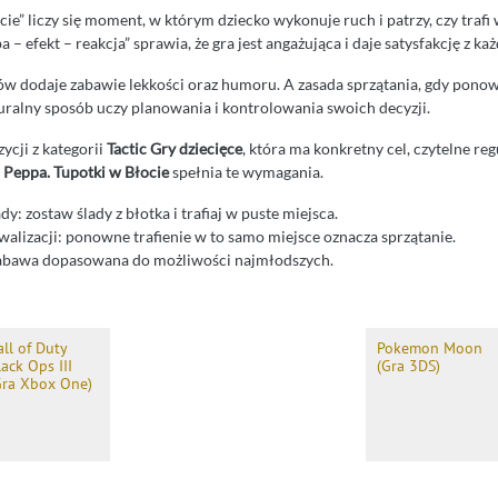
e” liczy się moment, w którym dziecko wykonuje ruch i patrzy, czy trafi 
a – efekt – reakcja” sprawia, że gra jest angażująca i daje satysfakcję z każ
ów dodaje zabawie lekkości oraz humoru. A zasada sprzątania, gdy ponown
uralny sposób uczy planowania i kontrolowania swoich decyzji.
ycji z kategorii
Tactic Gry dziecięce
, która ma konkretny cel, czytelne re
 Peppa. Tupotki w Błocie
spełnia te wymagania.
dy: zostaw ślady z błotka i trafiaj w puste miejsca.
walizacji: ponowne trafienie w to samo miejsce oznacza sprzątanie.
abawa dopasowana do możliwości najmłodszych.
all of Duty
Pokemon Moon
lack Ops III
(Gra 3DS)
Gra Xbox One)