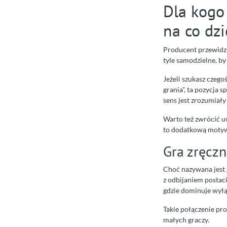
Dla kogo 
na co dz
Producent przewidzi
tyle samodzielne, b
Jeżeli szukasz czeg
grania”, ta pozycja
sens jest zrozumiały
Warto też zwrócić u
to dodatkową motywa
Gra zręczn
Choć nazywana jest 
z odbijaniem postaci
gdzie dominuje wyłą
Takie połączenie pro
małych graczy.