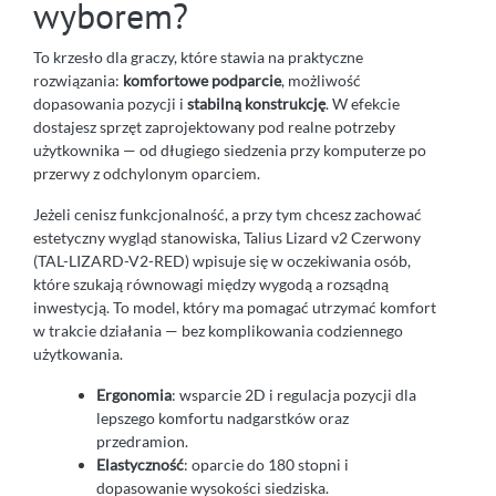
wyborem?
To krzesło dla graczy, które stawia na praktyczne
rozwiązania:
komfortowe podparcie
, możliwość
dopasowania pozycji i
stabilną konstrukcję
. W efekcie
dostajesz sprzęt zaprojektowany pod realne potrzeby
użytkownika — od długiego siedzenia przy komputerze po
przerwy z odchylonym oparciem.
Jeżeli cenisz funkcjonalność, a przy tym chcesz zachować
estetyczny wygląd stanowiska, Talius Lizard v2 Czerwony
(TAL-LIZARD-V2-RED) wpisuje się w oczekiwania osób,
które szukają równowagi między wygodą a rozsądną
inwestycją. To model, który ma pomagać utrzymać komfort
w trakcie działania — bez komplikowania codziennego
użytkowania.
Ergonomia
: wsparcie 2D i regulacja pozycji dla
lepszego komfortu nadgarstków oraz
przedramion.
Elastyczność
: oparcie do 180 stopni i
dopasowanie wysokości siedziska.