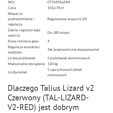
SKU
077e492a24f6
Cena
1012.78 zł
Wsparcie
podłokietników /
Regulowane wsparcie 2D
regulacja
Zakres regulacji kąta
Do 180 stopni
oparcia
Klasa ciśnienia gazu
4
Regulacja wysokości
Tak (ergonomiczne dopasowanie)
siedziska
Liczba podstawek
5 podstawek aluminiowych
Maksymalne obciążenie
120 kg
5 szprychowych kółek
Liczba kółek
nylonowych
Dlaczego Talius Lizard v2
Czerwony (TAL-LIZARD-
V2-RED) jest dobrym