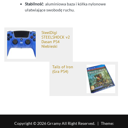
Stabilność
: aluminiowa baza i kółka nylonowe
ułatwiające swobodę ruchu.
SteelDigi
STEELSHOCK v2
Dasan PS4
Niebieski
Tails of Iron
(Gra PS4)
Copyright © 2026 Grramy All Right Reserved.
|
Theme: