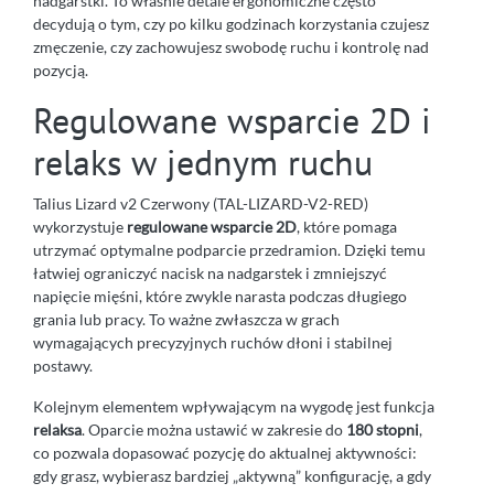
nadgarstki. To właśnie detale ergonomiczne często
decydują o tym, czy po kilku godzinach korzystania czujesz
zmęczenie, czy zachowujesz swobodę ruchu i kontrolę nad
pozycją.
Regulowane wsparcie 2D i
relaks w jednym ruchu
Talius Lizard v2 Czerwony (TAL-LIZARD-V2-RED)
wykorzystuje
regulowane wsparcie 2D
, które pomaga
utrzymać optymalne podparcie przedramion. Dzięki temu
łatwiej ograniczyć nacisk na nadgarstek i zmniejszyć
napięcie mięśni, które zwykle narasta podczas długiego
grania lub pracy. To ważne zwłaszcza w grach
wymagających precyzyjnych ruchów dłoni i stabilnej
postawy.
Kolejnym elementem wpływającym na wygodę jest funkcja
relaksa
. Oparcie można ustawić w zakresie do
180 stopni
,
co pozwala dopasować pozycję do aktualnej aktywności:
gdy grasz, wybierasz bardziej „aktywną” konfigurację, a gdy