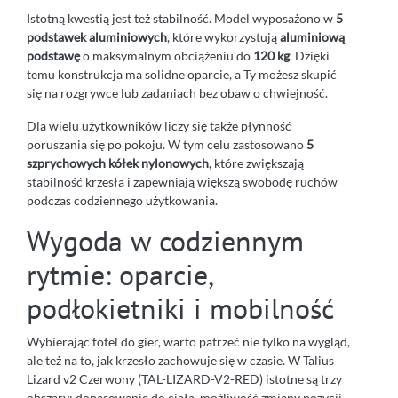
Istotną kwestią jest też stabilność. Model wyposażono w
5
podstawek aluminiowych
, które wykorzystują
aluminiową
podstawę
o maksymalnym obciążeniu do
120 kg
. Dzięki
temu konstrukcja ma solidne oparcie, a Ty możesz skupić
się na rozgrywce lub zadaniach bez obaw o chwiejność.
Dla wielu użytkowników liczy się także płynność
poruszania się po pokoju. W tym celu zastosowano
5
szprychowych kółek nylonowych
, które zwiększają
stabilność krzesła i zapewniają większą swobodę ruchów
podczas codziennego użytkowania.
Wygoda w codziennym
rytmie: oparcie,
podłokietniki i mobilność
Wybierając fotel do gier, warto patrzeć nie tylko na wygląd,
ale też na to, jak krzesło zachowuje się w czasie. W Talius
Lizard v2 Czerwony (TAL-LIZARD-V2-RED) istotne są trzy
obszary: dopasowanie do ciała, możliwość zmiany pozycji