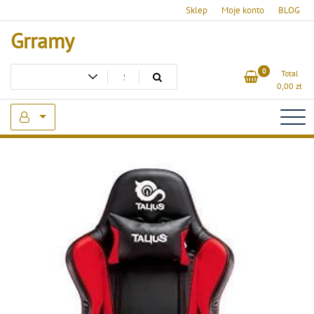
Skip
Sklep
Moje konto
BLOG
to
Grramy
content
0
Total
0,00
zł