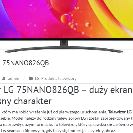
LG 75NANO826QB
admin
LG
,
Produkt
,
Telewizory
r LG 75NANO826QB – duży ekran
ny charakter
u, który ma robić wrażenie już od pierwszego uruchomienia,
Telewizor 
Ciebie. Model należy do rodziny telewizorów LG i został zaprojektowany 
 naprawdę dużym formacie. To telewizor, który sprawdza się zarówno 
k i w seansach filmowych, gdy liczy się immersja i czytelny obraz.