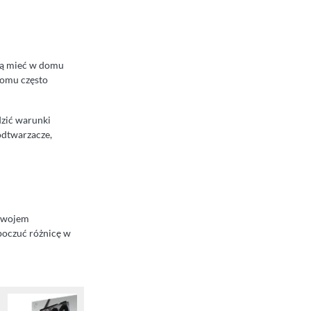
hcą mieć w domu
domu często
dzić warunki
odtwarzacze,
ozwojem
poczuć różnicę w