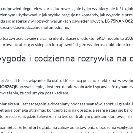
odpowiedniego telewizora kluczowe są nie tylko wymiary, ale też to, jak
ziennym użytkowaniu: jak szybko reaguje na komendy, jak wygodnie przegl
ąda się materiały w różnych warunkach oświetleniowych.
LG 75NANO8
czesne doświadczenie multimedialne.
 też zwrócić uwagę na samą identyfikację produktu:
SKU
modelu to
a30
porównać ofertę w sklepach lub upewnić się, że wybierasz dokładnie ten 
wygoda i codzienna rozrywka na
ej 75 cali to rozwiązanie dla osób, które chcą poczuć „efekt kina” w swoi
ANO826QB
pozwala lepiej dostrzec detale w obrazie i sprawia, że dynamic
z wrażenia, że coś umyka poza kadrem.
iar ekranu jest szczególnie doceniany podczas seansów, sportu i grania.
tlania pomaga utrzymać koncentrację na obrazie, a seanse stają się bardz
do przestrzeni, gdzie telewizor ma być centralnym punktem domowej roz
pamiętać, że komfort oglądania zależy od ustawienia urządzenia względe