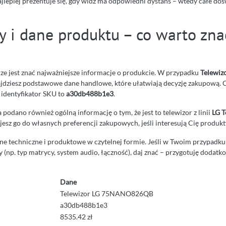
ajlepiej prezentuje się, gdy widz ma odpowiedni dystans – wtedy całe doś
y i dane produktu – co warto zna
e jest znać najważniejsze informacje o produkcie. W przypadku
Telewiz
jdziesz podstawowe dane handlowe, które ułatwiają decyzję zakupową.
a identyfikator SKU to
a30db488b1e3
.
podano również ogólną informację o tym, że jest to telewizor z linii
LG T
esz go do własnych preferencji zakupowych, jeśli interesują Cię produkt
ne techniczne i produktowe w czytelnej formie. Jeśli w Twoim przypadku
 (np. typ matrycy, system audio, łączność), daj znać – przygotuję doda
Dane
Telewizor LG 75NANO826QB
a30db488b1e3
8535.42 zł