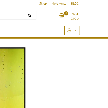
Sklep
Moje konto
BLOG
0
Total
0,00
zł