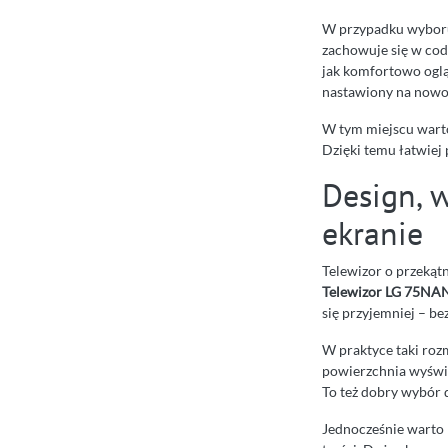
W przypadku wyboru 
zachowuje się w cod
jak komfortowo ogl
nastawiony na nowo
W tym miejscu warto
Dzięki temu łatwiej 
Design, 
ekranie
Telewizor o przekątn
Telewizor LG 75N
się przyjemniej – be
W praktyce taki rozm
powierzchnia wyświe
To też dobry wybór 
Jednocześnie warto 