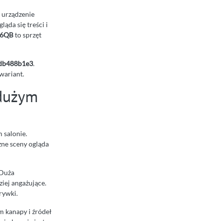
 urządzenie
ąda się treści i
26QB
to sprzęt
db488b1e3
.
wariant.
 dużym
m salonie.
zne sceny ogląda
 Duża
iej angażujące.
rywki.
m kanapy i źródeł