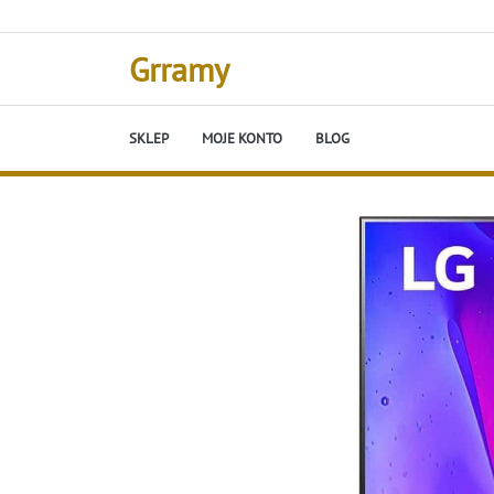
Skip
to
content
Grramy
SKLEP
MOJE KONTO
BLOG