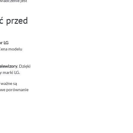
wiadczenie jest
ć przed
or LG
 Cena modelu
elewizory
. Dzięki
y marki LG.
 ważne są
tkowe porównanie