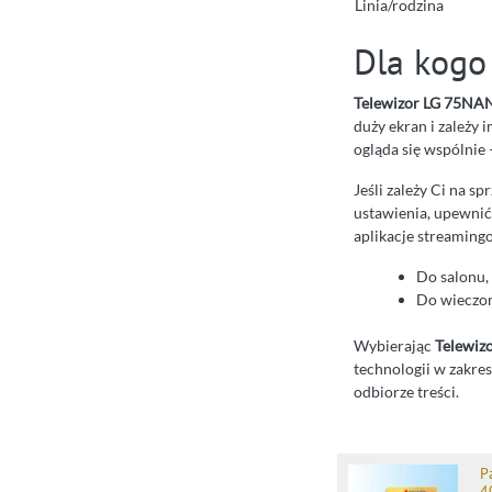
Linia/rodzina
Dla kogo
Telewizor LG 75N
duży ekran i zależy
ogląda się wspólnie
Jeśli zależy Ci na s
ustawienia, upewnić
aplikacje streamin
Do salonu,
Do wieczorn
Wybierając
Telewi
technologii w zakre
odbiorze treści.
P
4