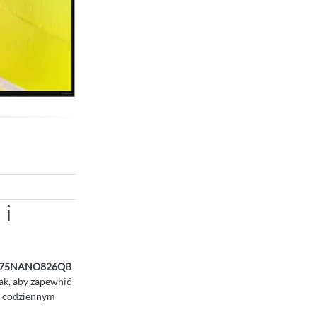
 i
LG 75NANO826QB
tak, aby zapewnić
w codziennym