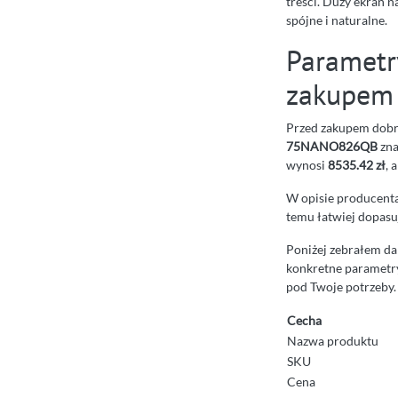
treści. Duży ekran n
spójne i naturalne.
Parametr
zakupem
Przed zakupem dobrz
75NANO826QB
zna
wynosi
8535.42 zł
, 
W opisie producenta 
temu łatwiej dopasuj
Poniżej zebrałem da
konkretne parametry
pod Twoje potrzeby.
Cecha
Nazwa produktu
SKU
Cena