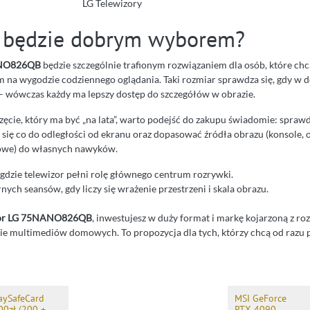
LG Telewizory
 będzie dobrym wyborem?
ANO826QB
będzie szczególnie trafionym rozwiązaniem dla osób, które c
 im na wygodzie codziennego oglądania. Taki rozmiar sprawdza się, gdy w 
 – wówczas każdy ma lepszy dostęp do szczegółów w obrazie.
przęcie, który ma być „na lata”, warto podejść do zakupu świadomie: spraw
 się co do odległości od ekranu oraz dopasować źródła obrazu (konsole, 
gowe) do własnych nawyków.
 gdzie telewizor pełni rolę głównego centrum rozrywki.
ych seansów, gdy liczy się wrażenie przestrzeni i skala obrazu.
zor LG 75NANO826QB
, inwestujesz w duży format i markę kojarzoną z r
sie multimediów domowych. To propozycja dla tych, którzy chcą od razu 
aySafeCard
MSI GeForce
00zł (200 +
RTX 4090