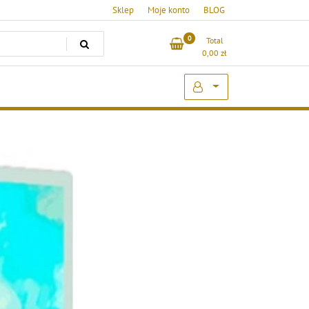
Sklep
Moje konto
BLOG
0
Total
0,00
zł