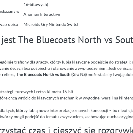
16-bitowych)
wskazany w
Anuman Interactive
wa z opisu
Microids Gry Nintendo Switch
 jest The Bluecoats North vs Sou
zególnie trafiony dla graczy, którzy lubią klasyczne podejście do strategii
nie decyzji bez pośpiechu i planowanie z wyprzedzeniem. Jeśli cenisz gry
e refleks,
The Bluecoats North vs South (Gra NS)
może stać się Twoją ulub
trategii turowych i retro-klimatu 16-bit
które chcą wrócić do klasycznych mechanik w wygodnej wersji na Ninten
dla tych, którzy lubią nowe interpretacje znanych koncepcji – bo nieoficj
 twórcy mogli podejść do tematu z wyczuciem, zachowując ducha orygina
zystać czas i cieszyć się rozgryw