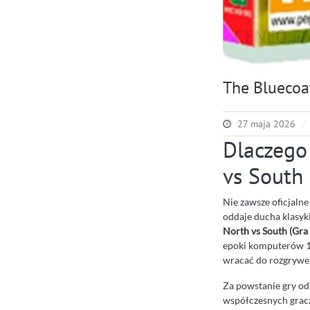
The Bluecoa
27 maja 2026
Dlaczego
vs South
Nie zawsze oficjalne
oddaje ducha klasyk
North vs South (Gra
epoki komputerów 16
wracać do rozgrywek
Za powstanie gry o
współczesnych gracza