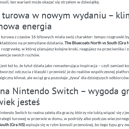
soli, ten wariant może okazać się strzałem w dziesiątkę.
a turowa w nowym wydaniu – kli
 nowa energia
a turowa z czasów 16-bitowych miała swój charakter: tempo rozgrywki by
k kładziono na przemyślane działania.
The Bluecoats North vs South (Gra 
 rozgrywkę, w której planujesz kolejne kroki, reagujesz na przeciwnika i s
wencje swoich ruchów.
t też to, że tytuł działa jako remasterująca inspiracja – czyli zamiast 
dtworzyć odczucia z klasyki i przenieść je do realiów współczesnej platfo
giczny klimat, ale wciąż gra pozostaje „żywa” dla dzisiejszych odbiorców
na Nintendo Switch – wygoda gr
iek jesteś
ntendo Switch to realna zaleta dla graczy, którzy nie lubią wiązać się z 
rategii turowej w przerwie w domu, w podróży albo podczas wieczornego
South (Gra NS)
wpisuje się w rytm konsoli przenośnej, bo tego typu gry zw