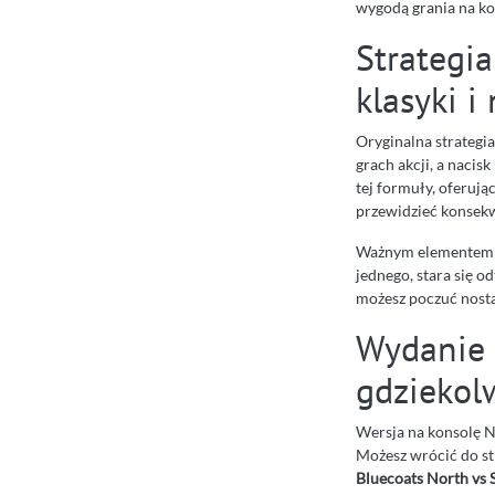
wygodą grania na kon
Strategi
klasyki i
Oryginalna strategi
grach akcji, a nacis
tej formuły, oferując
przewidzieć konsek
Ważnym elementem jes
jednego, stara się o
możesz poczuć nostal
Wydanie 
gdziekolw
Wersja na konsolę Ni
Możesz wrócić do st
Bluecoats North vs 