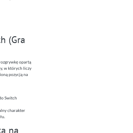
th (Gra
: rozgrywkę opartą
, w których liczy
ioną pozycją na
do Switch
alny charakter
łu.
ką na