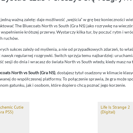
 jedną ważną zaletę: daje możliwość „wejścia” w grę bez konieczności wi
ktować The Bluecoats North vs South (Gra NS) jako rozrywkę na wieczór, 
wypełnienie krótszej przerwy. Wystarczy kilka tur, by poczuć rytm i wró
ch ruchów.
których sukces zależy od myślenia, a nie od przypadkowych zdarzeń, to wła
 nawyk regularnej rozgrywki. Switch sprzyja temu najbardziej: uruchamia
 sesji do dnia i wracasz do świata North vs South wtedy, kiedy masz na t
coats North vs South (Gra NS)
, dostajesz tytuł osadzony w klimacie klasyc
wanej do współczesnej platformy. To połączenie sprawia, że gra może sp
nom gatunku, jak i osobom, które dopiero chcą poznać jego korzenie.
lchemic Cutie
Life Is Strange 2
Gra PS5)
(Digital)