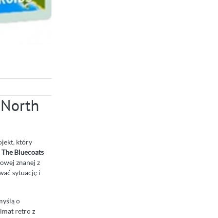
 North
jekt, który
.
The Bluecoats
rowej znanej z
wać sytuację i
myślą o
imat retro z