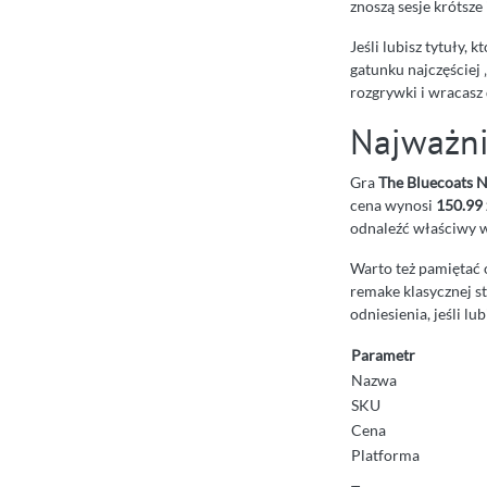
znoszą sesje krótsze 
Jeśli lubisz tytuły,
gatunku najczęściej 
rozgrywki i wracasz 
Najważni
Gra
The Bluecoats N
cena wynosi
150.99 
odnaleźć właściwy w
Warto też pamiętać o
remake klasycznej st
odniesienia, jeśli 
Parametr
Nazwa
SKU
Cena
Platforma