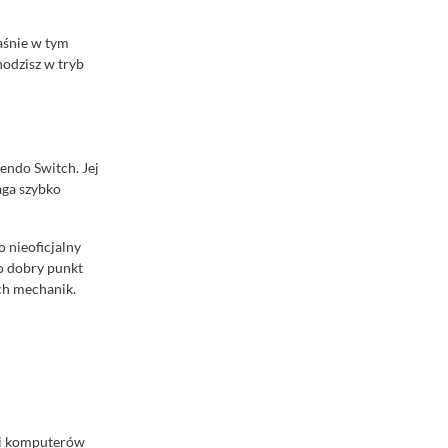
łaśnie w tym
hodzisz w tryb
tendo Switch. Jej
aga szybko
 nieoficjalny
To dobry punkt
ych mechanik.
oki komputerów