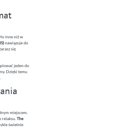
mat
ło inne niż w
NS)
nawiązuje do
tarasz się
kopiować jeden do
rmy. Dzięki temu
.
ania
jednym miejscem.
 relaksu.
The
ykle świetnie