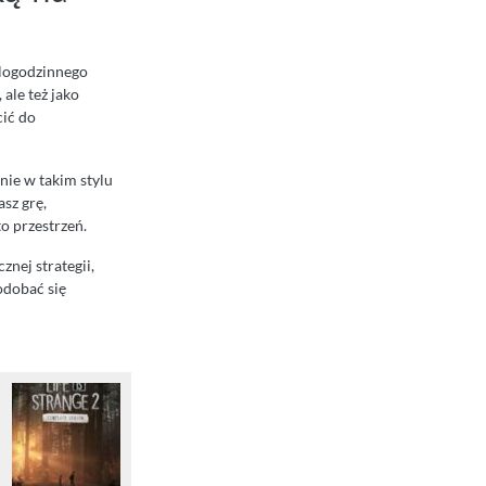
elogodzinnego
ale też jako
cić do
śnie w takim stylu
sz grę,
o przestrzeń.
znej strategii,
odobać się