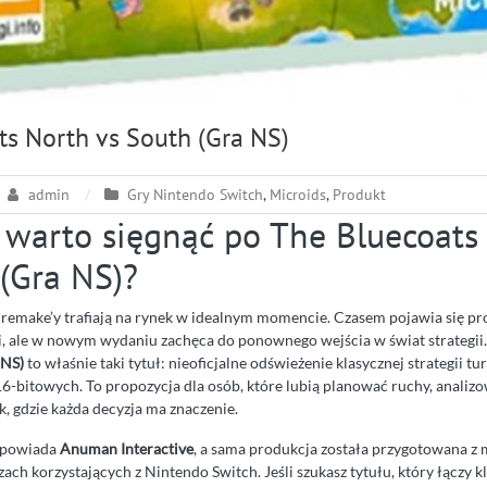
ts North vs South (Gra NS)
admin
Gry Nintendo Switch
,
Microids
,
Produkt
 warto sięgnąć po The Bluecoats
 (Gra NS)?
 remake’y trafiają na rynek w idealnym momencie. Czasem pojawia się pro
i, ale w nowym wydaniu zachęca do ponownego wejścia w świat strategii
 NS)
to właśnie taki tytuł: nieoficjalne odświeżenie klasycznej strategii tu
-bitowych. To propozycja dla osób, które lubią planować ruchy, analizo
, gdzie każda decyzja ma znaczenie.
dpowiada
Anuman Interactive
, a sama produkcja została przygotowana z 
ch korzystających z Nintendo Switch. Jeśli szukasz tytułu, który łączy kl