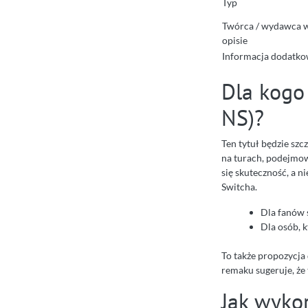
Typ
Twórca / wydawca 
opisie
Informacja dodatko
Dla kogo
NS)?
Ten tytuł będzie szc
na turach, podejmowa
się skuteczność, a ni
Switcha.
Dla fanów s
Dla osób, 
To także propozycja 
remaku sugeruje, że
Jak wykor