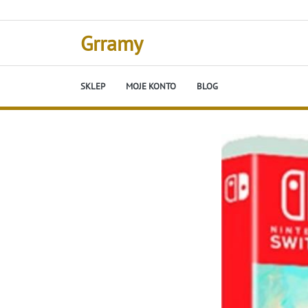
Skip
to
content
Grramy
SKLEP
MOJE KONTO
BLOG