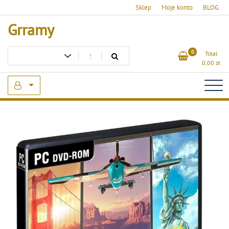
Skip
Sklep
Moje konto
BLOG
to
Grramy
content
0
Total
0,00
zł