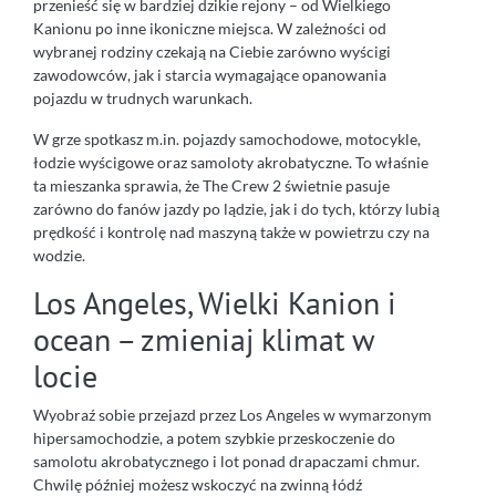
przenieść się w bardziej dzikie rejony – od Wielkiego
Kanionu po inne ikoniczne miejsca. W zależności od
wybranej rodziny czekają na Ciebie zarówno wyścigi
zawodowców, jak i starcia wymagające opanowania
pojazdu w trudnych warunkach.
W grze spotkasz m.in. pojazdy samochodowe, motocykle,
łodzie wyścigowe oraz samoloty akrobatyczne. To właśnie
ta mieszanka sprawia, że The Crew 2 świetnie pasuje
zarówno do fanów jazdy po lądzie, jak i do tych, którzy lubią
prędkość i kontrolę nad maszyną także w powietrzu czy na
wodzie.
Los Angeles, Wielki Kanion i
ocean – zmieniaj klimat w
locie
Wyobraź sobie przejazd przez Los Angeles w wymarzonym
hipersamochodzie, a potem szybkie przeskoczenie do
samolotu akrobatycznego i lot ponad drapaczami chmur.
Chwilę później możesz wskoczyć na zwinną łódź