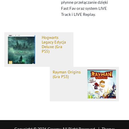
płynne przełączanie dzięki
Fast Fav oraz system LIVE
Track i LIVE Replay.
Hogwarts
Legacy Edycja
Deluxe (Gra
PS5)
Rayman Origins
(Gra PS3)
Copyright © 2026 Grramy All Right Reserved.
|
Theme: