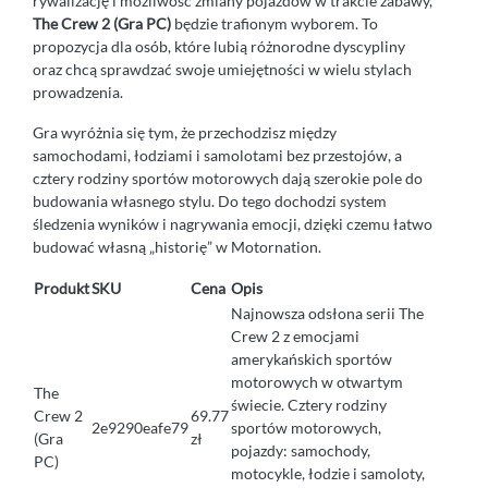
rywalizację i możliwość zmiany pojazdów w trakcie zabawy,
The Crew 2 (Gra PC)
będzie trafionym wyborem. To
propozycja dla osób, które lubią różnorodne dyscypliny
oraz chcą sprawdzać swoje umiejętności w wielu stylach
prowadzenia.
Gra wyróżnia się tym, że przechodzisz między
samochodami, łodziami i samolotami bez przestojów, a
cztery rodziny sportów motorowych dają szerokie pole do
budowania własnego stylu. Do tego dochodzi system
śledzenia wyników i nagrywania emocji, dzięki czemu łatwo
budować własną „historię” w Motornation.
Produkt
SKU
Cena
Opis
Najnowsza odsłona serii The
Crew 2 z emocjami
amerykańskich sportów
motorowych w otwartym
The
świecie. Cztery rodziny
Crew 2
69.77
2e9290eafe79
sportów motorowych,
(Gra
zł
pojazdy: samochody,
PC)
motocykle, łodzie i samoloty,