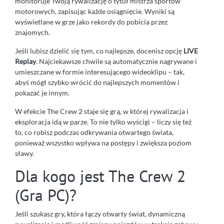
monitoruje Twoją rywalizację o tytuł mistrza sportów
motorowych, zapisując każde osiągnięcie. Wyniki są
wyświetlane w grze jako rekordy do pobicia przez
znajomych.
Jeśli lubisz dzielić się tym, co najlepsze, docenisz opcję
LIVE
Replay
. Najciekawsze chwile są automatycznie nagrywane i
umieszczane w formie interesującego wideoklipu – tak,
abyś mógł szybko wrócić do najlepszych momentów i
pokazać je innym.
W efekcie The Crew 2 staje się grą, w której rywalizacja i
eksploracja idą w parze. To nie tylko wyścigi – liczy się też
to, co robisz podczas odkrywania otwartego świata,
ponieważ wszystko wpływa na postępy i zwiększa poziom
sławy.
Dla kogo jest The Crew 2
(Gra PC)?
Jeśli szukasz gry, która łączy otwarty świat, dynamiczną