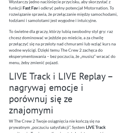
Wystarczy jedno naciśnięcie przycisku, aby skorzystać z
funkcji
Fast Fav
i odkryć pełny potencjał Motornation. To
rozwiązanie sprawia, że przełączanie między samochodami,
łodziami i samolotami jest wygodne i intuicyjne.
To świetne dla graczy, którzy lubią swobodny styl gry: raz
chcesz dominować w jeździe po mieście, a za chwilę
przełączyć się na przeloty nad chmurami lub wziąć kurs na
wodne wyścigi. Dzięki temu The Crew 2 zachęca do
eksperymentowania – bez poczucia, że „musisz” wracać do
menu, żeby zmienić pojazd.
LIVE Track i LIVE Replay –
nagrywaj emocje i
porównuj się ze
znajomymi
W The Crew 2 Twoje osiągnięcia nie kończą się na
prywatnym „poczuciu satysfakcji”. System
LIVE Track