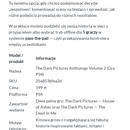
To świetna opcja, gdy chcesz podejmować decyzje
„zespołowo”, komentować sceny na bieżąco i sprawdzać, jak
różne podejścia prowadzą do różnych rezultatów.
W praktyce możesz podzielić się swoją historią w sieci z
przyjacielem albo wybrać tryb offline dla
5 graczy
w
systemie
pass-the-pad
— czyli przekazywania kontrolera
między uczestnikami.
Model /
Informacje
produkt
The Dark Pictures Anthology Volume 2 (Gra
Nazwa
PS4)
SKU
25a853bfea2d
Cena
199 zł
Platforma
PS4
Dwie pełne gry: The Dark Pictures — House
Zawartość
of Ashes oraz The Dark Pictures — The
wydania
Devil In Me
Kinowa groza z rozgałęziającą się fabułą;
Motyw
historie inspirowane faktami, mitami i
fabularny