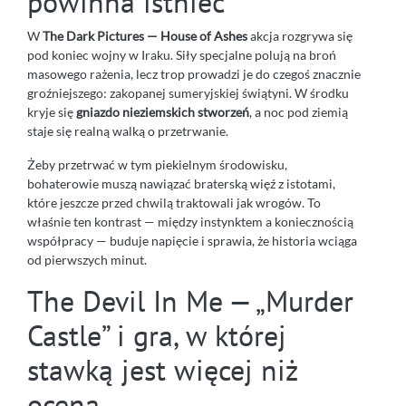
powinna istnieć
W
The Dark Pictures — House of Ashes
akcja rozgrywa się
pod koniec wojny w Iraku. Siły specjalne polują na broń
masowego rażenia, lecz trop prowadzi je do czegoś znacznie
groźniejszego: zakopanej sumeryjskiej świątyni. W środku
kryje się
gniazdo nieziemskich stworzeń
, a noc pod ziemią
staje się realną walką o przetrwanie.
Żeby przetrwać w tym piekielnym środowisku,
bohaterowie muszą nawiązać braterską więź z istotami,
które jeszcze przed chwilą traktowali jak wrogów. To
właśnie ten kontrast — między instynktem a koniecznością
współpracy — buduje napięcie i sprawia, że historia wciąga
od pierwszych minut.
The Devil In Me — „Murder
Castle” i gra, w której
stawką jest więcej niż
ocena