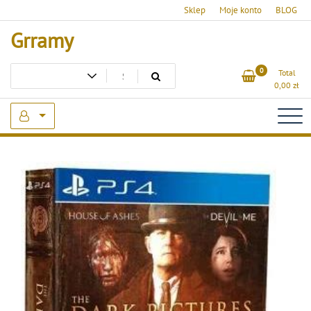
Skip
Sklep
Moje konto
BLOG
to
Grramy
content
0
Total
0,00
zł