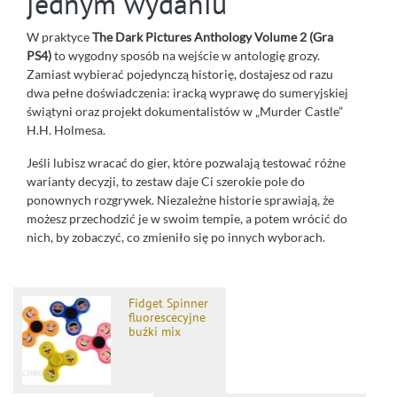
jednym wydaniu
W praktyce
The Dark Pictures Anthology Volume 2 (Gra
PS4)
to wygodny sposób na wejście w antologię grozy.
Zamiast wybierać pojedynczą historię, dostajesz od razu
dwa pełne doświadczenia: iracką wyprawę do sumeryjskiej
świątyni oraz projekt dokumentalistów w „Murder Castle”
H.H. Holmesa.
Jeśli lubisz wracać do gier, które pozwalają testować różne
warianty decyzji, to zestaw daje Ci szerokie pole do
ponownych rozgrywek. Niezależne historie sprawiają, że
możesz przechodzić je w swoim tempie, a potem wrócić do
nich, by zobaczyć, co zmieniło się po innych wyborach.
Fidget Spinner
fluorescecyjne
buźki mix