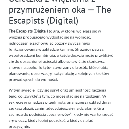
przymrużeniem oka — The
Escapists (Digital)
The Escapists (Digital)
to gra, w której wcielasz się w
więźnia próbującego wydostać się na wolność,
jednocześnie zachowując pozory zwyczajnego
funkcjonowania w zakładzie karnym. Strażnicy patrzą,
współosadzeni kombinują, a każda decyzja może przybliżyć
cię do upragnionej ucieczki albo sprawić, że skończysz
znowu na apelu. To tytuł stworzony dla osób, które lubią
planowanie, obserwację i satysfakcję z kolejnych kroków
prowadzących do wolności.
W tym świecie liczy się spryt oraz umiejętność łączenia
tego, co „zwykłe”, z tym, co może stać się narzędziem. W
sekrecie gromadzisz przedmioty, analizujesz rozkład dnia i
szukasz okazji, zanim zdecydujesz się na działanie. Gra
zachęca do podejścia „bez nerwów”: kiedy nie warto rzucać
się w oczy, kiedy lepiej poczekać, a kiedy działać
precyzyjnie.