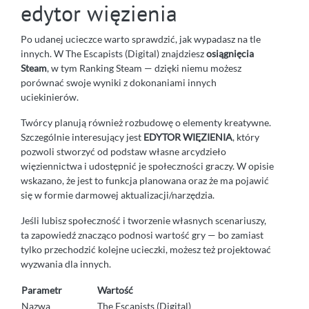
edytor więzienia
Po udanej ucieczce warto sprawdzić, jak wypadasz na tle
innych. W The Escapists (Digital) znajdziesz
osiągnięcia
Steam
, w tym Ranking Steam — dzięki niemu możesz
porównać swoje wyniki z dokonaniami innych
uciekinierów.
Twórcy planują również rozbudowę o elementy kreatywne.
Szczególnie interesujący jest
EDYTOR WIĘZIENIA
, który
pozwoli stworzyć od podstaw własne arcydzieło
więziennictwa i udostępnić je społeczności graczy. W opisie
wskazano, że jest to funkcja planowana oraz że ma pojawić
się w formie darmowej aktualizacji/narzędzia.
Jeśli lubisz społeczność i tworzenie własnych scenariuszy,
ta zapowiedź znacząco podnosi wartość gry — bo zamiast
tylko przechodzić kolejne ucieczki, możesz też projektować
wyzwania dla innych.
Parametr
Wartość
Nazwa
The Escapists (Digital)