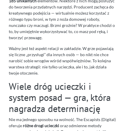
185 unikalnych
elementów. Niektóre z nich mogą posłużyć
do tworzenia przydatnych narzędzi. Producent zachęca do
kreatywnego podejścia — wirtualnie możesz korzystać z
różnego typu broni, w tym z noża domowej roboty,
nunczako czy maczugi. Brzmi groźnie? W praktyce chodzi o
to, by umiejętnie wykorzystywać to, co masz pod ręką, i
tworzyć przewagę.
Ważny jest też aspekt relacji w zakładzie. W grze pojawiają
się liczne „przysługi” dla innych osób — bo nikt nie chce
narobić sobie wrogów wśród współwięźniów. To kolejna
warstwa strategii: nie tylko ucieczka, ale i to, jak działa
twoje otoczenie.
Wiele dróg ucieczki i
system posad — gra, która
nagradza determinację
Nie ma jednego sposobu na wolność. The Escapists (Digital)
oferuje
różne drogi ucieczki
oraz odmienne metody