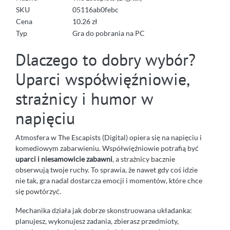
SKU
05116ab0febc
Cena
10.26 zł
Typ
Gra do pobrania na PC
Dlaczego to dobry wybór?
Uparci współwięźniowie,
strażnicy i humor w
napięciu
Atmosfera w The Escapists (Digital) opiera się na napięciu i
komediowym zabarwieniu. Współwięźniowie potrafią być
uparci i niesamowicie zabawni
, a strażnicy bacznie
obserwują twoje ruchy. To sprawia, że nawet gdy coś idzie
nie tak, gra nadal dostarcza emocji i momentów, które chce
się powtórzyć.
Mechanika działa jak dobrze skonstruowana układanka:
planujesz, wykonujesz zadania, zbierasz przedmioty,