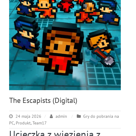
The Escapists (Digital)
24 maja 2026
admin
Gry do pobrania na
PC
,
Produkt
,
Team17
Ucieczka z więzienia z