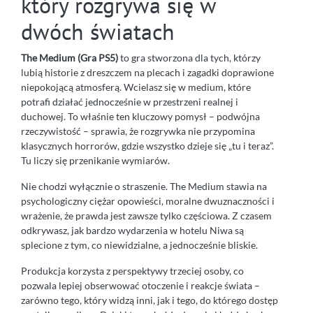
który rozgrywa się w
dwóch światach
The Medium (Gra PS5)
to gra stworzona dla tych, którzy
lubią historie z dreszczem na plecach i zagadki doprawione
niepokojącą atmosferą. Wcielasz się w medium, które
potrafi działać jednocześnie w przestrzeni realnej i
duchowej. To właśnie ten kluczowy pomysł – podwójna
rzeczywistość – sprawia, że rozgrywka nie przypomina
klasycznych horrorów, gdzie wszystko dzieje się „tu i teraz”.
Tu liczy się przenikanie wymiarów.
Nie chodzi wyłącznie o straszenie. The Medium stawia na
psychologiczny ciężar opowieści, moralne dwuznaczności i
wrażenie, że prawda jest zawsze tylko częściowa. Z czasem
odkrywasz, jak bardzo wydarzenia w hotelu Niwa są
splecione z tym, co niewidzialne, a jednocześnie bliskie.
Produkcja korzysta z perspektywy trzeciej osoby, co
pozwala lepiej obserwować otoczenie i reakcje świata –
zarówno tego, który widzą inni, jak i tego, do którego dostęp