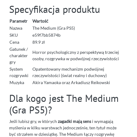
Specyfikacja produktu
Parametr
Wartość
Nazwa
The Medium (Gra PS5)
SKU
e59f7bb5874b
Cena
89.9 zł
Gatunek /
Horror psychologiczny z perspektywą trzeciej
charakter
osoby, rozgrywka w podwójnej rzeczywistości
gry
System
Opatentowany mechanizm podwójnej
rozgrywki
rzeczywistości (świat realny i duchowy)
Muzyka
Akira Yamaoka oraz Arkadiusz Reikowski
Dla kogo jest The Medium
(Gra PS5)?
Jeśli lubisz gry, w których
zagadki mają sens
i wymagają
myślenia w kilku warstwach jednocześnie, ten tytuł może
być strzałem w dziesiątkę. The Medium łączy rozgrywkę