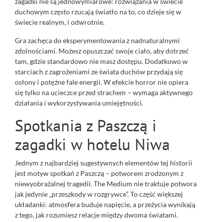
zagadki nie są jednowymiarowe: rozwiązania w świecie
duchowym często rzucają światło na to, co dzieje się w
świecie realnym, i odwrotnie.
Gra zachęca do eksperymentowania z nadnaturalnymi
zdolnościami. Możesz opuszczać swoje ciało, aby dotrzeć
tam, gdzie standardowo nie masz dostępu. Dodatkowo w
starciach z zagrożeniami ze świata duchów przydają się
osłony i potężne fale energii. W efekcie horror nie opiera
się tylko na ucieczce przed strachem – wymaga aktywnego
działania i wykorzystywania umiejętności.
Spotkania z Paszczą i
zagadki w hotelu Niwa
Jednym z najbardziej sugestywnych elementów tej historii
jest motyw spotkań z Paszczą – potworem zrodzonym z
niewyobrażalnej tragedii. The Medium nie traktuje potwora
jak jedynie „przeszkody w rozgrywce”. To część większej
układanki: atmosfera buduje napięcie, a przeżycia wynikają
z tego, jak rozumiesz relacje między dwoma światami.