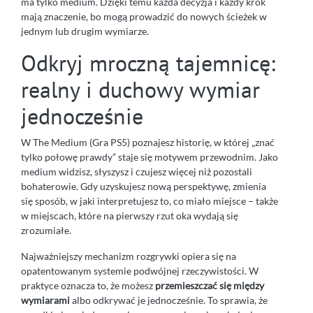
ma tylko medium. Dzięki temu każda decyzja i każdy krok
mają znaczenie, bo mogą prowadzić do nowych ścieżek w
jednym lub drugim wymiarze.
Odkryj mroczną tajemnicę:
realny i duchowy wymiar
jednocześnie
W The Medium (Gra PS5) poznajesz historię, w której „znać
tylko połowę prawdy” staje się motywem przewodnim. Jako
medium widzisz, słyszysz i czujesz więcej niż pozostali
bohaterowie. Gdy uzyskujesz nową perspektywę, zmienia
się sposób, w jaki interpretujesz to, co miało miejsce – także
w miejscach, które na pierwszy rzut oka wydają się
zrozumiałe.
Najważniejszy mechanizm rozgrywki opiera się na
opatentowanym systemie podwójnej rzeczywistości. W
praktyce oznacza to, że możesz
przemieszczać się między
wymiarami
albo odkrywać je jednocześnie. To sprawia, że