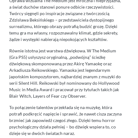
Oprawa wizualna The Medium jest mroczna i nieprzyjazna,
a świat duchów stanowi ponure odbicie rzeczywistości.
Twórcy sięgnęli po inspiracje związane z twórczością
Zdzisława Beksińskiego – przedstawiciela dystopijnego
surrealizmu, którego obrazy potrafią budzić grozę. Dzięki
temu gra ma własny, rozpoznawalny klimat, gdzie sekrety,
żądze i występki nabierają niepokojących kształtów.
Równie istotna jest warstwa dźwiękowa. W The Medium
(Gra PS5) usłyszysz oryginalną, „podwójną” ścieżkę
dźwiękową skomponowaną przez Akirę Yamaokę oraz
Arkadiusza Reikowskiego. Yamaoka jest legendarnym
japońskim kompozytorem, najbardziej znanym z muzyki do
serii Silent Hill. Reikowski był nominowany do Hollywood
Music in Media Award i pracował przy tytułach takich jak
Blair Witch, Layers of Fear czy Observer.
To połączenie talentów przekłada się na muzykę, która
potrafi podkręcić napięcie i sprawić, że nawet cisza zaczyna
brzmieć jak zapowiedź czegoś złego. Dzięki temu horror
psychologiczny działa pełniej – bo dźwięk wspiera to, co
dzieje się w dwóch światach naraz.