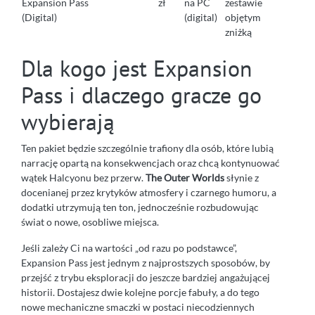
Expansion Pass
zł
na PC
zestawie
(Digital)
(digital)
objętym
zniżką
Dla kogo jest Expansion
Pass i dlaczego gracze go
wybierają
Ten pakiet będzie szczególnie trafiony dla osób, które lubią
narrację opartą na konsekwencjach oraz chcą kontynuować
wątek Halcyonu bez przerw.
The Outer Worlds
słynie z
docenianej przez krytyków atmosfery i czarnego humoru, a
dodatki utrzymują ten ton, jednocześnie rozbudowując
świat o nowe, osobliwe miejsca.
Jeśli zależy Ci na wartości „od razu po podstawce”,
Expansion Pass jest jednym z najprostszych sposobów, by
przejść z trybu eksploracji do jeszcze bardziej angażującej
historii. Dostajesz dwie kolejne porcje fabuły, a do tego
nowe mechaniczne smaczki w postaci niecodziennych