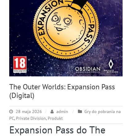
The Outer Worlds: Expansion Pass
(Digital)
28 maja 2026
admin
Gry do pobrania na
PC
,
Private Division
,
Produkt
Expansion Pass do The