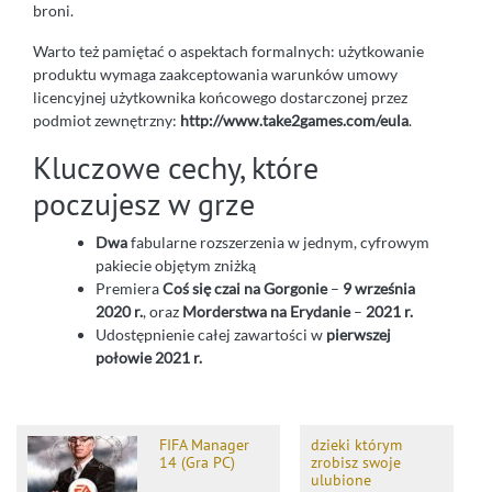
broni.
Warto też pamiętać o aspektach formalnych: użytkowanie
produktu wymaga zaakceptowania warunków umowy
licencyjnej użytkownika końcowego dostarczonej przez
podmiot zewnętrzny:
http://www.take2games.com/eula
.
Kluczowe cechy, które
poczujesz w grze
Dwa
fabularne rozszerzenia w jednym, cyfrowym
pakiecie objętym zniżką
Premiera
Coś się czai na Gorgonie
–
9 września
2020 r.
, oraz
Morderstwa na Erydanie
–
2021 r.
Udostępnienie całej zawartości w
pierwszej
połowie 2021 r.
FIFA Manager
dzieki którym
14 (Gra PC)
zrobisz swoje
ulubione