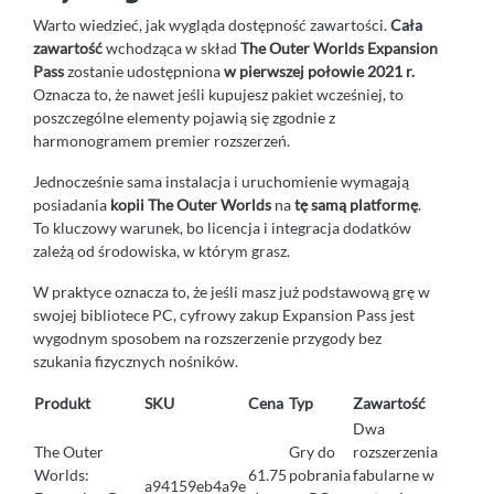
Warto wiedzieć, jak wygląda dostępność zawartości.
Cała
zawartość
wchodząca w skład
The Outer Worlds Expansion
Pass
zostanie udostępniona
w pierwszej połowie 2021 r.
Oznacza to, że nawet jeśli kupujesz pakiet wcześniej, to
poszczególne elementy pojawią się zgodnie z
harmonogramem premier rozszerzeń.
Jednocześnie sama instalacja i uruchomienie wymagają
posiadania
kopii The Outer Worlds
na
tę samą platformę
.
To kluczowy warunek, bo licencja i integracja dodatków
zależą od środowiska, w którym grasz.
W praktyce oznacza to, że jeśli masz już podstawową grę w
swojej bibliotece PC, cyfrowy zakup Expansion Pass jest
wygodnym sposobem na rozszerzenie przygody bez
szukania fizycznych nośników.
Produkt
SKU
Cena
Typ
Zawartość
Dwa
The Outer
Gry do
rozszerzenia
Worlds:
61.75
pobrania
fabularne w
a94159eb4a9e