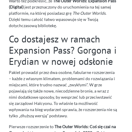
Warto też podkreślić, że
The Outer Worlds: Expansion Pass
(Digital)
jest przeznaczony do uruchomienia na tej samej
platformie, na której posiadasz grę
The Outer Worlds
.
Dzięki temu całość łatwo wpasowuje się w Twoją
dotychczasową bibliotekę.
Co dostajesz w ramach
Expansion Pass? Gorgona i
Erydian w nowej odsłonie
Pakiet prowadzi przez dwa osobne, fabularne rozszerzenia
– każde z własnym klimatem, problemami do rozwiązania i
miejscami, które trudno nazwać „zwykłymi”. W grze
pojawiają się także nowe, niecodzienne bronie, a wraz z
nimi dodatkowe sposoby, by wesprzeć lub przeciwstawić
się zarządowi Halcyonu. To właśnie ta możliwość
wpływania na bieg wydarzeń sprawia, że rozszerzenia nie są
tylko „dłuższą wersją” podstawy.
Pierwsze rozszerzenie to
The Outer Worlds: Coś się czai na