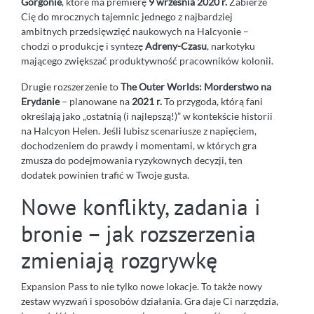
Gorgonie
, które ma premierę
9 września 2020 r.
Zabierze
Cię do mrocznych tajemnic jednego z najbardziej
ambitnych przedsięwzięć naukowych na Halcyonie –
chodzi o produkcję i syntezę
Adreny-Czasu
, narkotyku
mającego zwiększać produktywność pracowników kolonii.
Drugie rozszerzenie to
The Outer Worlds: Morderstwo na
Erydanie
– planowane na
2021 r.
To przygoda, którą fani
określają jako „ostatnią (i najlepszą!)” w kontekście historii
na Halcyon Helen. Jeśli lubisz scenariusze z napięciem,
dochodzeniem do prawdy i momentami, w których gra
zmusza do podejmowania ryzykownych decyzji, ten
dodatek powinien trafić w Twoje gusta.
Nowe konflikty, zadania i
bronie – jak rozszerzenia
zmieniają rozgrywkę
Expansion Pass to nie tylko nowe lokacje. To także nowy
zestaw wyzwań i sposobów działania. Gra daje Ci narzędzia,