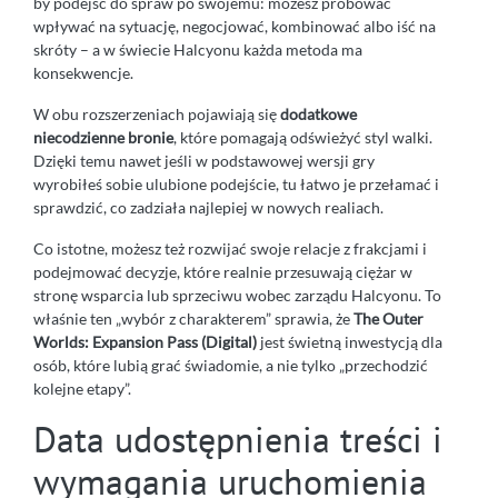
by podejść do spraw po swojemu: możesz próbować
wpływać na sytuację, negocjować, kombinować albo iść na
skróty – a w świecie Halcyonu każda metoda ma
konsekwencje.
W obu rozszerzeniach pojawiają się
dodatkowe
niecodzienne bronie
, które pomagają odświeżyć styl walki.
Dzięki temu nawet jeśli w podstawowej wersji gry
wyrobiłeś sobie ulubione podejście, tu łatwo je przełamać i
sprawdzić, co zadziała najlepiej w nowych realiach.
Co istotne, możesz też rozwijać swoje relacje z frakcjami i
podejmować decyzje, które realnie przesuwają ciężar w
stronę wsparcia lub sprzeciwu wobec zarządu Halcyonu. To
właśnie ten „wybór z charakterem” sprawia, że
The Outer
Worlds: Expansion Pass (Digital)
jest świetną inwestycją dla
osób, które lubią grać świadomie, a nie tylko „przechodzić
kolejne etapy”.
Data udostępnienia treści i
wymagania uruchomienia