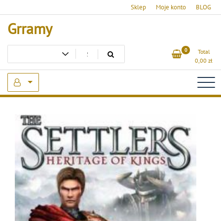
Skip
Sklep
Moje konto
BLOG
to
Grramy
content
0
Total
0,00
zł