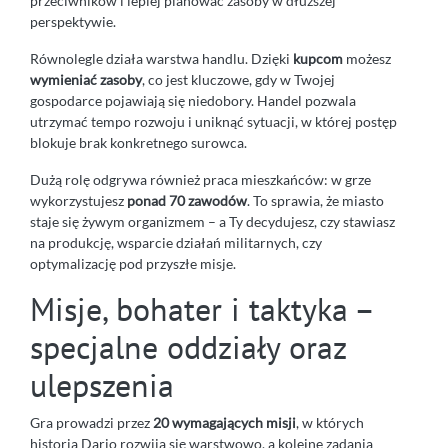
przeciwników i lepiej planować zasoby w dłuższej
perspektywie.
Równolegle działa warstwa handlu. Dzięki
kupcom
możesz
wymieniać zasoby
, co jest kluczowe, gdy w Twojej
gospodarce pojawiają się niedobory. Handel pozwala
utrzymać tempo rozwoju i uniknąć sytuacji, w której postęp
blokuje brak konkretnego surowca.
Dużą rolę odgrywa również praca mieszkańców: w grze
wykorzystujesz
ponad 70 zawodów
. To sprawia, że miasto
staje się żywym organizmem – a Ty decydujesz, czy stawiasz
na produkcję, wsparcie działań militarnych, czy
optymalizację pod przyszłe misje.
Misje, bohater i taktyka –
specjalne oddziały oraz
ulepszenia
Gra prowadzi przez
20 wymagających misji
, w których
historia Dario rozwija się warstwowo, a kolejne zadania