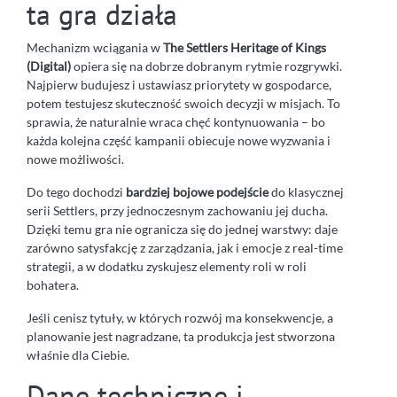
ta gra działa
Mechanizm wciągania w
The Settlers Heritage of Kings
(Digital)
opiera się na dobrze dobranym rytmie rozgrywki.
Najpierw budujesz i ustawiasz priorytety w gospodarce,
potem testujesz skuteczność swoich decyzji w misjach. To
sprawia, że naturalnie wraca chęć kontynuowania – bo
każda kolejna część kampanii obiecuje nowe wyzwania i
nowe możliwości.
Do tego dochodzi
bardziej bojowe podejście
do klasycznej
serii Settlers, przy jednoczesnym zachowaniu jej ducha.
Dzięki temu gra nie ogranicza się do jednej warstwy: daje
zarówno satysfakcję z zarządzania, jak i emocje z real-time
strategii, a w dodatku zyskujesz elementy roli w roli
bohatera.
Jeśli cenisz tytuły, w których rozwój ma konsekwencje, a
planowanie jest nagradzane, ta produkcja jest stworzona
właśnie dla Ciebie.
Dane techniczne i