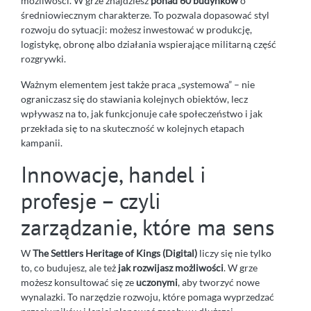
możliwości. W grze znajdziesz
ponad 60 budynków
o
średniowiecznym charakterze. To pozwala dopasować styl
rozwoju do sytuacji: możesz inwestować w produkcję,
logistykę, obronę albo działania wspierające militarną część
rozgrywki.
Ważnym elementem jest także praca „systemowa” – nie
ograniczasz się do stawiania kolejnych obiektów, lecz
wpływasz na to, jak funkcjonuje całe społeczeństwo i jak
przekłada się to na skuteczność w kolejnych etapach
kampanii.
Innowacje, handel i
profesje – czyli
zarządzanie, które ma sens
W
The Settlers Heritage of Kings (Digital)
liczy się nie tylko
to, co budujesz, ale też
jak rozwijasz możliwości
. W grze
możesz konsultować się ze
uczonymi
, aby tworzyć nowe
wynalazki. To narzędzie rozwoju, które pomaga wyprzedzać