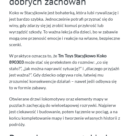
dobrych zachowań
Koko w Stacyjkowie jest bohaterką, która lubi rywalizację i
jest bardzo szybka. Jednocześnie potrafi przyznać się do
winy, gdy zdarzy się jej zrobić komuś przykrość lub
wyrządzić szkody. To ważna lekcja dla dzieci, bo w zabawie
mogą one przenosić emocje i reakcje na własne, bezpieczne
scenki.
W praktyce oznacza to, że
Tm Toys Stacyjkowo Koko
890303
może stać się pretekstem do rozmów: „co się
stało?”, „jak można naprawić sytuację?” i „dlaczego przyjaźń
jest ważna?”. Gdy dziecko odgrywa role, łatwiej mu
zrozumieć konsekwencje działań – nawet jeśli odbywa się
to w formie zabawy.
Otwierane drzwi lokomotywy oraz elementy mapy w
puzzlach zachęcają do wieloetapowej rozrywki. Najpierw
jest ciekawość i budowanie, potem łączenie w pociąg, a na
końcu kompletowanie mapy i tworzenie własnych historii z
podróży.