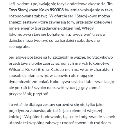
Jeśli w domu pojawiają się tory i dodatkowe akcesoria,
Tm
Toys Stacyjkowo Koko 890303
świetnie wpisuje się w taką
rozbudowaną zabawę. W ofercie serii Stacyjkowo można
znaleźć zestawy, które zawierają tory, przejazdy kolejowe i
inne elementy (sprzedawane oddzielnie). Wtedy
lokomotywa staje się bohaterem „prawdziwej” trasy, a
dziecko może tworzyć coraz bardziej rozbudowane
scenografie.
Serialowe postacie są tu szczególnie ważne, bo Stacyjkowo
przedstawia trójkę zaprzyjaźnionych małych lokomotyw:
Wilsona, Koko i Bruna. Każda z nich ma własny charakter i
sposób działania, więc w zabawie role mogą się
dynamicznie zmieniać. Koko bywa szybka i lubi rywalizację,
ale potrafi też szybko naprawić sytuację, gdy komuś
przykrość się przytrafi.
To właśnie dlatego zestaw sprawdza się nie tylko jako
pojedyncza zabawka, ale także jako element większej
kolekcji. Wspólne budowanie, łączenie i odgrywanie scenek
ułatwia też wspólną zabawę z rodzeństwem lub rodzicem.