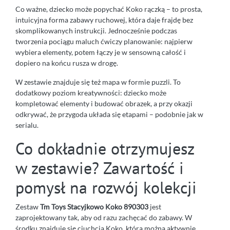
Co ważne, dziecko może popychać Koko rączką – to prosta,
intuicyjna forma zabawy ruchowej, która daje frajdę bez
skomplikowanych instrukcji. Jednocześnie podczas
tworzenia pociągu maluch ćwiczy planowanie: najpierw
wybiera elementy, potem łączy je w sensowną całość i
dopiero na końcu rusza w drogę.
W zestawie znajduje się też mapa w formie puzzli. To
dodatkowy poziom kreatywności: dziecko może
kompletować elementy i budować obrazek, a przy okazji
odkrywać, że przygoda układa się etapami – podobnie jak w
serialu.
Co dokładnie otrzymujesz
w zestawie? Zawartość i
pomysł na rozwój kolekcji
Zestaw
Tm Toys Stacyjkowo Koko 890303
jest
zaprojektowany tak, aby od razu zachęcać do zabawy. W
środku znajduje się ciuchcia Koko, którą można aktywnie