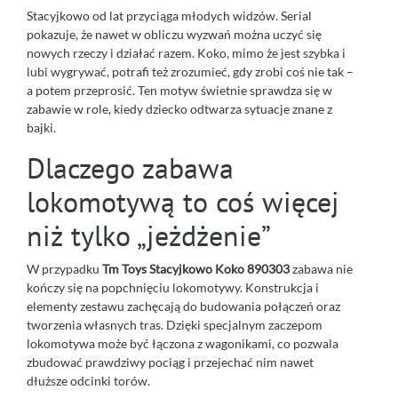
Stacyjkowo od lat przyciąga młodych widzów. Serial
pokazuje, że nawet w obliczu wyzwań można uczyć się
nowych rzeczy i działać razem. Koko, mimo że jest szybka i
lubi wygrywać, potrafi też zrozumieć, gdy zrobi coś nie tak –
a potem przeprosić. Ten motyw świetnie sprawdza się w
zabawie w role, kiedy dziecko odtwarza sytuacje znane z
bajki.
Dlaczego zabawa
lokomotywą to coś więcej
niż tylko „jeżdżenie”
W przypadku
Tm Toys Stacyjkowo Koko 890303
zabawa nie
kończy się na popchnięciu lokomotywy. Konstrukcja i
elementy zestawu zachęcają do budowania połączeń oraz
tworzenia własnych tras. Dzięki specjalnym zaczepom
lokomotywa może być łączona z wagonikami, co pozwala
zbudować prawdziwy pociąg i przejechać nim nawet
dłuższe odcinki torów.