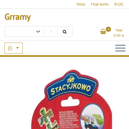
Skip
Sklep
Moje konto
BLOG
to
Grramy
content
0
Total
0,00
zł