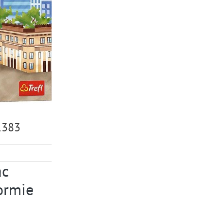
61383
ac
ormie