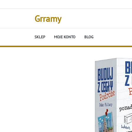
Skip
to
content
Grramy
SKLEP
MOJE KONTO
BLOG