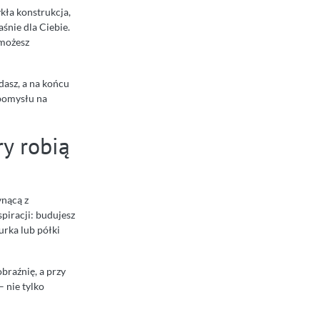
ykła konstrukcja,
śnie dla Ciebie.
 możesz
dasz, a na końcu
 pomysłu na
ry robią
ynącą z
piracji: budujesz
urka lub półki
braźnię, a przy
– nie tylko