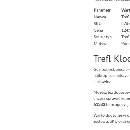
Parametr
Wart
Nazwa
Tref
SKU
b7d
Cena
124.
Seria / typ
Trefl
Motyw
Podr
Trefl Klo
Gdy potrzebujesz pre
najbezpieczniejszyc
ciekawie.
Możesz też dopasować
chcesz sprawić kom
61383
to propozycja
Warto dodać, że w op
zestawu, SKU oraz ce