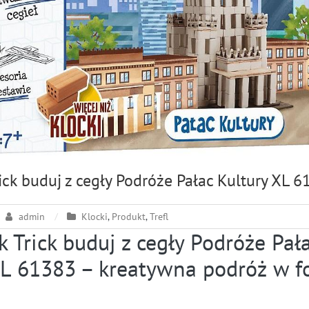
Trick buduj z cegły Podróże Pałac Kultury XL 
admin
Klocki
,
Produkt
,
Trefl
ck Trick buduj z cegły Podróże Pał
XL 61383 – kreatywna podróż w f