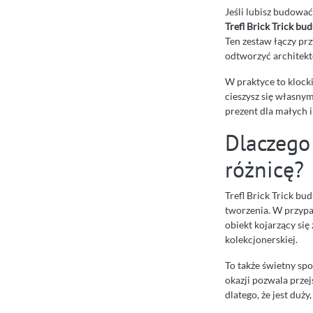
Jeśli lubisz budować
Trefl Brick Trick bu
Ten zestaw łączy pr
odtworzyć architekt
W praktyce to klocki
cieszysz się własny
prezent dla małych 
Dlaczego 
różnicę?
Trefl Brick Trick bu
tworzenia. W przyp
obiekt kojarzący się
kolekcjonerskiej.
To także świetny spo
okazji pozwala przej
dlatego, że jest duży