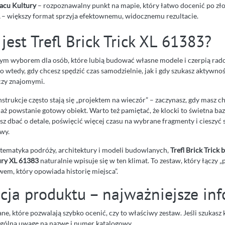
acu Kultury
– rozpoznawalny punkt na mapie, który łatwo docenić po zło
– większy format sprzyja efektownemu, widocznemu rezultacie.
jest Trefl Brick Trick XL 61383?
rym wyborem dla osób, które lubią budować własne modele i czerpią rado
o wtedy, gdy chcesz spędzić czas samodzielnie, jak i gdy szukasz aktywn
 czy znajomymi.
strukcje często stają się „projektem na wieczór” – zaczynasz, gdy masz c
aż powstanie gotowy obiekt. Warto też pamiętać, że klocki to świetna ba
sz dbać o detale, poświęcić więcej czasu na wybrane fragmenty i cieszyć
wy.
ę tematyka podróży, architektury i modeli budowlanych,
Trefl Brick Trick 
ury XL 61383
naturalnie wpisuje się w ten klimat. To zestaw, który łączy 
em, który opowiada historię miejsca”.
acja produktu – najważniejsze in
ane, które pozwalają szybko ocenić, czy to właściwy zestaw. Jeśli szukasz
gólną uwagę na nazwę i numer katalogowy.