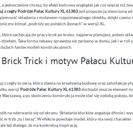
, a jednocześnie chcesz, by efekt końcowy wyglądał jak coś więcej niż zw
duj z cegły Podróże Pałac Kultury XL 61383
jest propozycją stworzoną wła
zyjemność składania z motywem rozpoznawalnego obiektu, dzięki czemu
oniczny klimat „podróży po polskich ikonach” w wersji XL.
, które zachęcają do pracy krok po kroku: najpierw planujesz, potem skła
m dziełem. Taka forma zabawy sprawdza się zarówno w domu, jak i w roli
i dużych fanów modeli konstrukcyjnych.
Brick Trick i motyw Pałacu Kultu
duj z cegły to seria, która stawia na kreatywną budowę oraz satysfakcję pł
adku wersji
Podróże Pałac Kultury XL 61383
dochodzi jeszcze element ins
 z Warszawą, a po skończeniu konstrukcja może stać się ozdobą pokoju, bi
sób na oderwanie się od ekranu. Składanie klocków angażuje dłonie i wyo
ść w tryb „tu i teraz”. W efekcie powstaje model, który ma swój charakter 
, ale też dlatego, że ma konkretną inspirację.