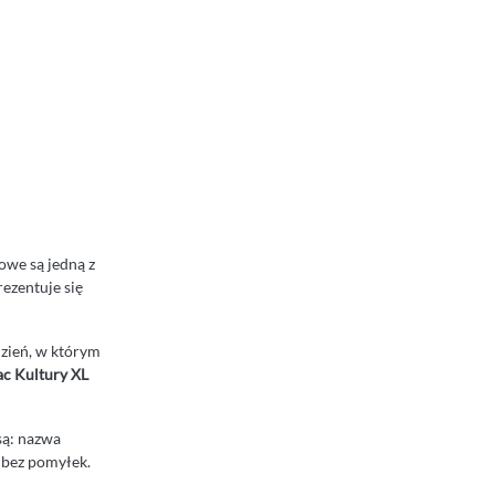
owe są jedną z
ezentuje się
dzień, w którym
ac Kultury XL
są: nazwa
, bez pomyłek.