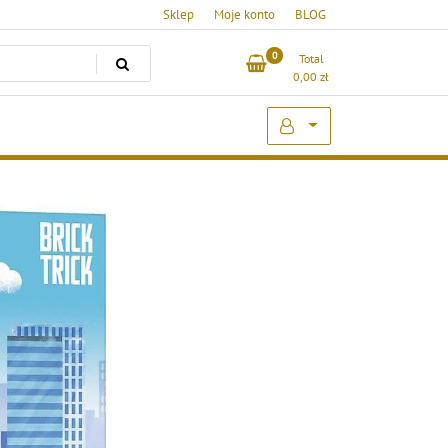
Sklep
Moje konto
BLOG
0
Total
0,00
zł