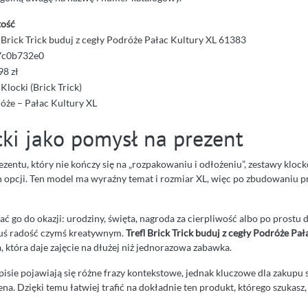
ość
l Brick Trick buduj z cegły Podróże Pałac Kultury XL 61383
7c0b732e0
98 zł
 Klocki (Brick Trick)
óże – Pałac Kultury XL
cki jako pomysł na prezent
zentu, który nie kończy się na „rozpakowaniu i odłożeniu”, zestawy klock
h opcji. Ten model ma wyraźny temat i rozmiar XL, więc po zbudowaniu pr
 go do okazji: urodziny, święta, nagroda za cierpliwość albo po prostu 
uś radość czymś kreatywnym.
Trefl Brick Trick buduj z cegły Podróże Pał
, która daje zajęcie na dłużej niż jednorazowa zabawka.
isie pojawiają się różne frazy kontekstowe, jednak kluczowe dla zakupu 
na. Dzięki temu łatwiej trafić na dokładnie ten produkt, którego szukasz