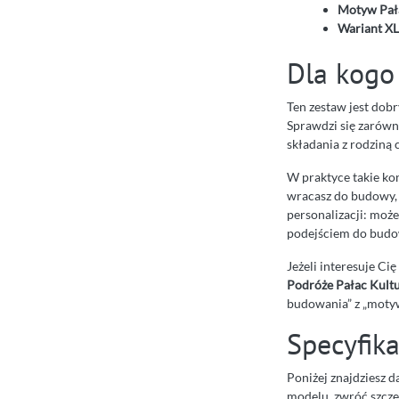
Motyw Pał
Wariant XL
Dla kogo 
Ten zestaw jest dob
Sprawdzi się zarówn
składania z rodziną
W praktyce takie kon
wracasz do budowy, 
personalizacji: może
podejściem do budo
Jeżeli interesuje Ci
Podróże Pałac Kult
budowania” z „motyw
Specyfik
Poniżej znajdziesz d
modelu, zwróć szcze