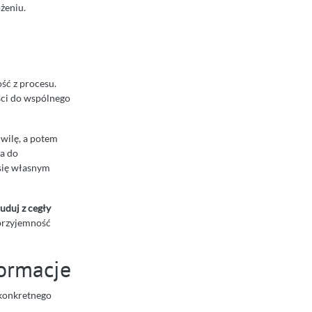
żeniu.
ść z procesu.
ości do wspólnego
hwilę, a potem
za do
 się własnym
buduj z cegły
„przyjemność
formacje
 konkretnego