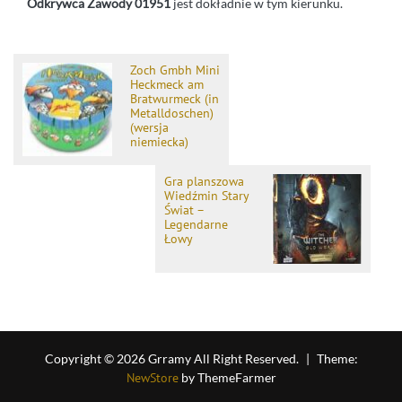
Odkrywca Zawody 01951
jest dokładnie w tym kierunku.
Zoch Gmbh Mini
Heckmeck am
Bratwurmeck (in
Metalldoschen)
(wersja
niemiecka)
Gra planszowa
Wiedźmin Stary
Świat –
Legendarne
Łowy
Copyright © 2026 Grramy All Right Reserved.
|
Theme:
NewStore
by ThemeFarmer