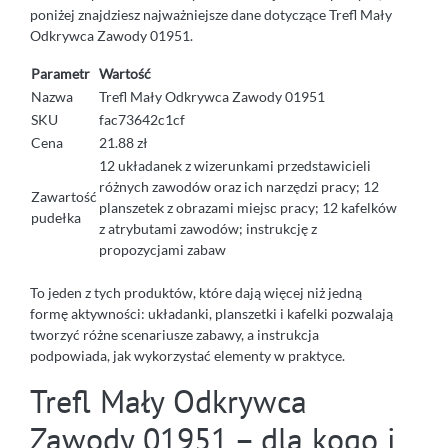
poniżej znajdziesz najważniejsze dane dotyczące Trefl Mały
Odkrywca Zawody 01951.
Parametr
Wartość
Nazwa
Trefl Mały Odkrywca Zawody 01951
SKU
fac73642c1cf
Cena
21.88 zł
12 układanek z wizerunkami przedstawicieli
różnych zawodów oraz ich narzędzi pracy; 12
Zawartość
planszetek z obrazami miejsc pracy; 12 kafelków
pudełka
z atrybutami zawodów; instrukcję z
propozycjami zabaw
To jeden z tych produktów, które dają więcej niż jedną
formę aktywności: układanki, planszetki i kafelki pozwalają
tworzyć różne scenariusze zabawy, a instrukcja
podpowiada, jak wykorzystać elementy w praktyce.
Trefl Mały Odkrywca
Zawody 01951 – dla kogo i