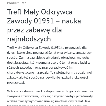
Produkt
,
Trefl
Trefl Mały Odkrywca
Zawody 01951 – nauka
przez zabawę dla
najmłodszych
Trefl Mały Odkrywca Zawody 01951 to propozycja dla
dzieci, które chcą poznawać świat w przyjazny, angażujący
sposób. Zamiast zwykłego układania obrazków, maluchy
dostają zestaw, który pomaga oswoić temat pracy ludzi w
różnych zawodach oraz przyporządkować im
charakterystyczne narzędzia. To świetna forma codziennej
zabawy, ale też sposób na rozwijanie języka i ciekawości
poznawczej.
W trakcie zabawy dziecko stopniowo wzbogaca słownictwo
związane z zawodami, uczy się nazywać osoby i przedmioty,
a także ćwiczy wypowiadanie się na określony temat. Taki
trening mowy i koncentracji bywa szczególnie cenny w